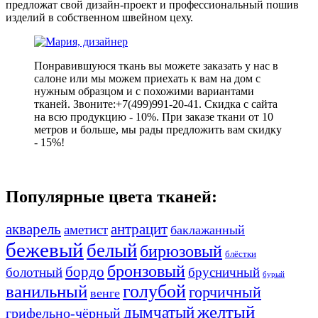
предложат свой дизайн-проект и профессиональный пошив
изделий в собственном швейном цеху.
Понравившуюся ткань вы можете заказать у нас в
салоне или мы можем приехать к вам на дом с
нужным образцом и с похожими вариантами
тканей. Звоните:+7(499)991-20-41. Скидка с сайта
на всю продукцию - 10%. При заказе ткани от 10
метров и больше, мы рады предложить вам скидку
- 15%!
Популярные цвета тканей:
акварель
антрацит
аметист
баклажанный
бежевый
белый
бирюзовый
блёстки
бронзовый
бордо
болотный
брусничный
бурый
ванильный
голубой
горчичный
венге
желтый
дымчатый
грифельно-чёрный