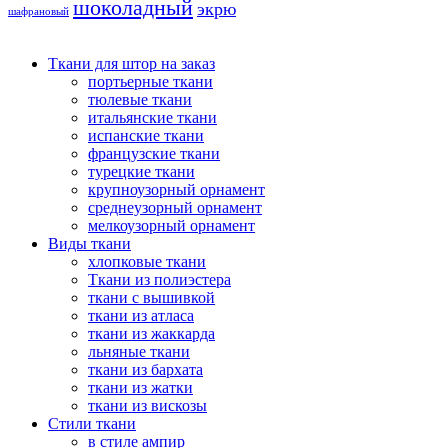
шоколадный
экрю
шафрановый
Ткани для штор на заказ
портьерные ткани
тюлевые ткани
итальянские ткани
испанские ткани
французские ткани
турецкие ткани
крупноузорный орнамент
среднеузорный орнамент
мелкоузорный орнамент
Виды ткани
хлопковые ткани
Ткани из полиэстера
ткани с вышивкой
ткани из атласа
ткани из жаккарда
льняные ткани
ткани из бархата
ткани из жатки
ткани из вискозы
Стили ткани
в стиле ампир