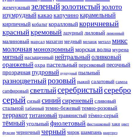
зеленый
золотистый
золото
жемчужный
изумрудный
карамельный
какао
капучино
коричневый
кирпичный
коралловый
кобальт
красный
кремовый
лиловый
лазурный
лимонный
микс
малиновый
медный
махагон
марсал
меланж
металл
молочная
монохромный
морская волна
мурена
мятный
нейтральный
оливковый
насыщенный
оранжевый
пастельный
песочный
охра
персиковый
пудровый
прозрачная
пыльный
пурпурный
розовый
разноцветный
салатовый
самоа
рыжий
серебристый
серебро
светлый
сапфировый
серый
синий
сиреневый
сизый
сливовый
стальной
темно-розовый
темно-бежевый
табачный
терракот
титановый
тёмно-серый
травянистый
тёмный
фиолетовый
угольный
хаки
фисташковый
цвет
черный
шампань
черничный
чирок
фуксии
шартрез