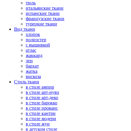
тюль
итальянские ткани
испанские ткани
французские ткани
турецкие ткани
Вид ткани
хлопок
полиэстер
с вышивкой
атлас
жаккард
лен
бархат
жатка
вискоза
Стиль ткани
в стиле ампир
в стиле арт-нуво
в стиле арт-деко
в стиле барокко
в стиле прованс
в стиле кантри
в стиле модерн
в стиле жуи
в детском стиле