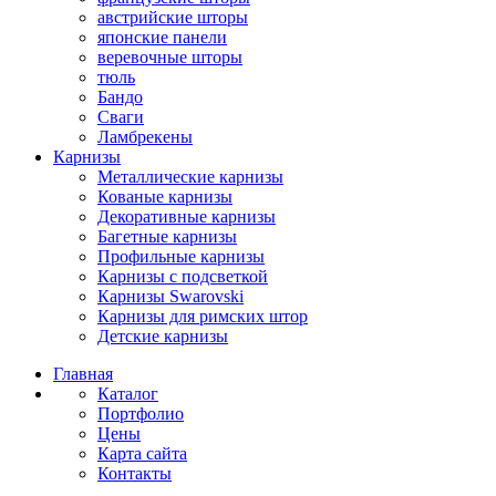
австрийские шторы
японские панели
веревочные шторы
тюль
Бандо
Сваги
Ламбрекены
Карнизы
Металлические карнизы
Кованые карнизы
Декоративные карнизы
Багетные карнизы
Профильные карнизы
Карнизы с подсветкой
Карнизы Swarovski
Карнизы для римских штор
Детские карнизы
Главная
Каталог
Портфолио
Цены
Карта сайта
Контакты