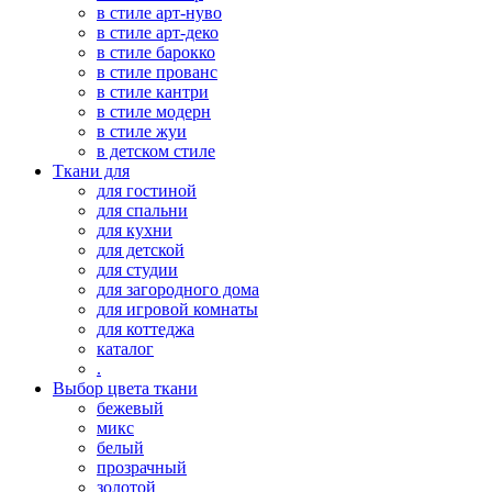
в стиле арт-нуво
в стиле арт-деко
в стиле барокко
в стиле прованс
в стиле кантри
в стиле модерн
в стиле жуи
в детском стиле
Ткани для
для гостиной
для спальни
для кухни
для детской
для студии
для загородного дома
для игровой комнаты
для коттеджа
каталог
.
Выбор цвета ткани
бежевый
микс
белый
прозрачный
золотой