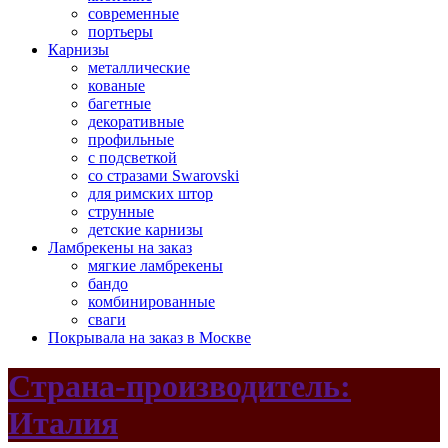
современные
портьеры
Карнизы
металлические
кованые
багетные
декоративные
профильные
с подсветкой
со стразами Swarovski
для римских штор
струнные
детские карнизы
Ламбрекены на заказ
мягкие ламбрекены
бандо
комбинированные
сваги
Покрывала на заказ в Москве
Страна-производитель:
Италия