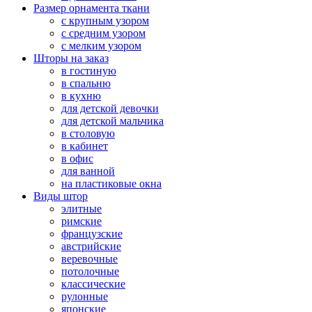
Размер орнамента ткани
с крупным узором
с средним узором
с мелким узором
Шторы на заказ
в гостиную
в спальню
в кухню
для детской девочки
для детской мальчика
в столовую
в кабинет
в офис
для ванной
на пластиковые окна
Виды штор
элитные
римские
французские
австрийские
веревочные
потолочные
классические
рулонные
японские