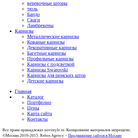
веревочные шторы
тюль
Бандо
Сваги
Ламбрекены
Карнизы
Металлические карнизы
Кованые карнизы
Декоративные карнизы
Багетные карнизы
Профильные карнизы
Карнизы с подсветкой
Карнизы Swarovski
Карнизы для римских штор
Детские карнизы
Главная
Каталог
Портфолио
Цены
Карта сайта
Контакты
Все права принадлежат novistyle.ru. Копирование материалов запрещено.
©Москва 2010-2015. Rebus Agency –
Продвижение сайтов в Москве