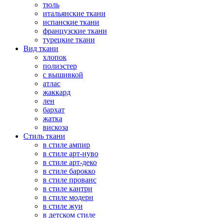
тюль
итальянские ткани
испанские ткани
французские ткани
турецкие ткани
Вид ткани
хлопок
полиэстер
с вышивкой
атлас
жаккард
лен
бархат
жатка
вискоза
Стиль ткани
в стиле ампир
в стиле арт-нуво
в стиле арт-деко
в стиле барокко
в стиле прованс
в стиле кантри
в стиле модерн
в стиле жуи
в детском стиле