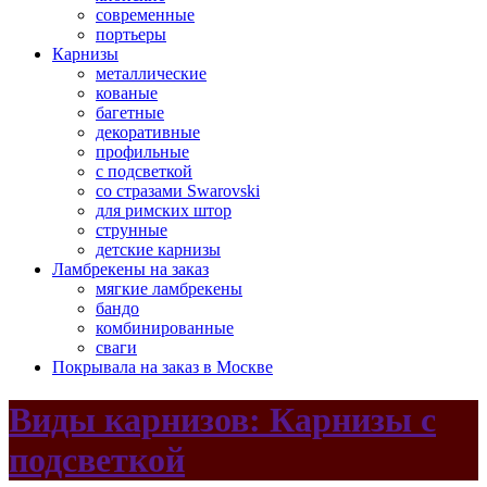
современные
портьеры
Карнизы
металлические
кованые
багетные
декоративные
профильные
с подсветкой
со стразами Swarovski
для римских штор
струнные
детские карнизы
Ламбрекены на заказ
мягкие ламбрекены
бандо
комбинированные
сваги
Покрывала на заказ в Москве
Виды карнизов: Карнизы с
подсветкой