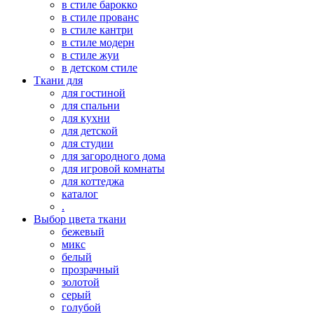
в стиле барокко
в стиле прованс
в стиле кантри
в стиле модерн
в стиле жуи
в детском стиле
Ткани для
для гостиной
для спальни
для кухни
для детской
для студии
для загородного дома
для игровой комнаты
для коттеджа
каталог
.
Выбор цвета ткани
бежевый
микс
белый
прозрачный
золотой
серый
голубой