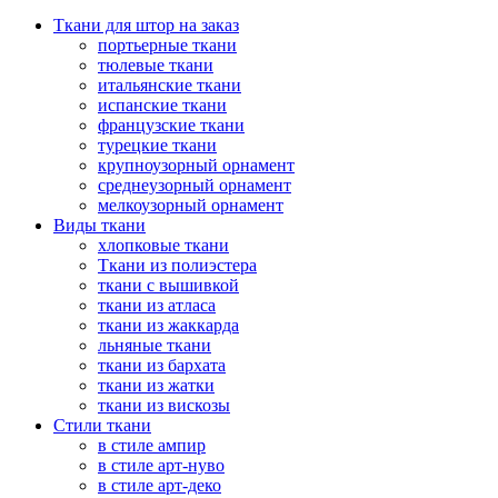
Ткани для штор на заказ
портьерные ткани
тюлевые ткани
итальянские ткани
испанские ткани
французские ткани
турецкие ткани
крупноузорный орнамент
среднеузорный орнамент
мелкоузорный орнамент
Виды ткани
хлопковые ткани
Ткани из полиэстера
ткани с вышивкой
ткани из атласа
ткани из жаккарда
льняные ткани
ткани из бархата
ткани из жатки
ткани из вискозы
Стили ткани
в стиле ампир
в стиле арт-нуво
в стиле арт-деко