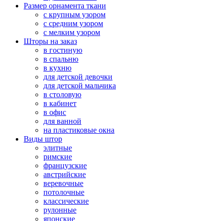
Размер орнамента ткани
с крупным узором
с средним узором
с мелким узором
Шторы на заказ
в гостиную
в спальню
в кухню
для детской девочки
для детской мальчика
в столовую
в кабинет
в офис
для ванной
на пластиковые окна
Виды штор
элитные
римские
французские
австрийские
веревочные
потолочные
классические
рулонные
японские