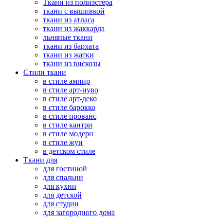
Ткани из полиэстера
ткани с вышивкой
ткани из атласа
ткани из жаккарда
льняные ткани
ткани из бархата
ткани из жатки
ткани из вискозы
Стили ткани
в стиле ампир
в стиле арт-нуво
в стиле арт-деко
в стиле барокко
в стиле прованс
в стиле кантри
в стиле модерн
в стиле жуи
в детском стиле
Ткани для
для гостиной
для спальни
для кухни
для детской
для студии
для загородного дома