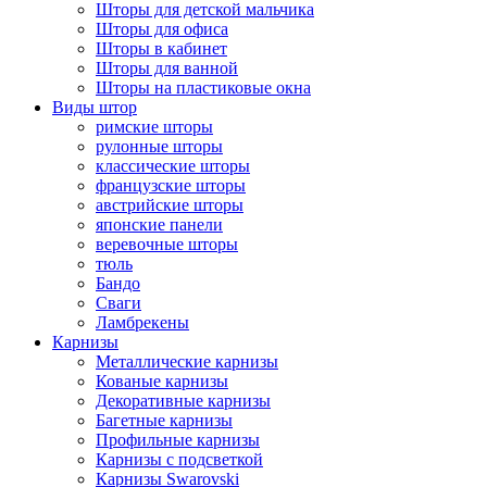
Шторы для детской мальчика
Шторы для офиса
Шторы в кабинет
Шторы для ванной
Шторы на пластиковые окна
Виды штор
римские шторы
рулонные шторы
классические шторы
французские шторы
австрийские шторы
японские панели
веревочные шторы
тюль
Бандо
Сваги
Ламбрекены
Карнизы
Металлические карнизы
Кованые карнизы
Декоративные карнизы
Багетные карнизы
Профильные карнизы
Карнизы с подсветкой
Карнизы Swarovski