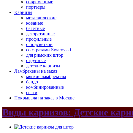
современные
портьеры
Карнизы
металлические
кованые
багетные
декоративные
профильные
с подсветкой
со стразами Swarovski
для римских штор
струнные
детские карнизы
Ламбрекены на заказ
мягкие ламбрекены
бандо
комбинированные
сваги
Покрывала на заказ в Москве
Виды карнизов: Детские кар