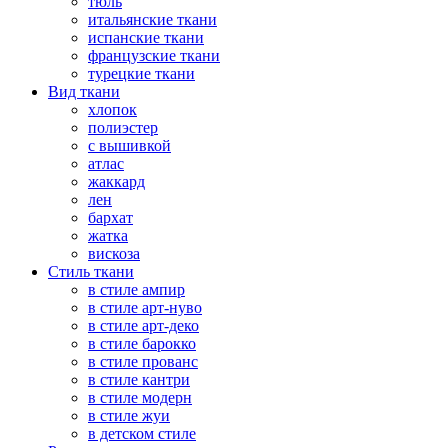
тюль
итальянские ткани
испанские ткани
французские ткани
турецкие ткани
Вид ткани
хлопок
полиэстер
с вышивкой
атлас
жаккард
лен
бархат
жатка
вискоза
Стиль ткани
в стиле ампир
в стиле арт-нуво
в стиле арт-деко
в стиле барокко
в стиле прованс
в стиле кантри
в стиле модерн
в стиле жуи
в детском стиле