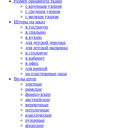
Размер орнамента ткани
с крупным узором
с средним узором
с мелким узором
Шторы на заказ
в гостиную
в спальню
в кухню
для детской девочки
для детской мальчика
в столовую
в кабинет
в офис
для ванной
на пластиковые окна
Виды штор
элитные
римские
французские
австрийские
веревочные
потолочные
классические
рулонные
японские