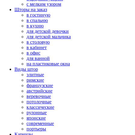
с мелким узором
Шторы на заказ
в гостиную
в спальню
в кухню
для детской девочки
для детской мальчика
в столовую
в кабинет
в офис
для ванной
на пластиковые окна
Виды штор
элитные
римские
французские
австрийские
веревочные
потолочные
классические
рулонные
японские
современные
портьеры
Карнизы