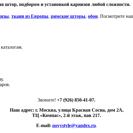
я штор, подбором и установкой карнизов любой сложности.
низы
,
ткани из Европы
,
римские шторы
,
обои
. Посмотрите на
 каталогам.
у.
аров.
Звоните!
+7 (926) 850-41-07.
Наш адрес: г. Москва, улица Красная Сосна, дом 2А,
ТЦ «Компас», 2-й этаж, пав 217.
E-mail:
novystyle@yandex.ru
.