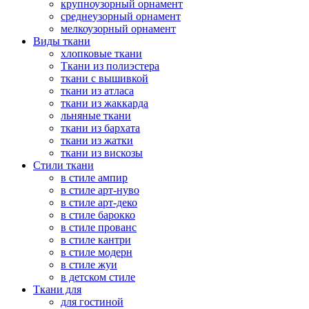
крупноузорный орнамент
среднеузорный орнамент
мелкоузорный орнамент
Виды ткани
хлопковые ткани
Ткани из полиэстера
ткани с вышивкой
ткани из атласа
ткани из жаккарда
льняные ткани
ткани из бархата
ткани из жатки
ткани из вискозы
Стили ткани
в стиле ампир
в стиле арт-нуво
в стиле арт-деко
в стиле барокко
в стиле прованс
в стиле кантри
в стиле модерн
в стиле жуи
в детском стиле
Ткани для
для гостиной