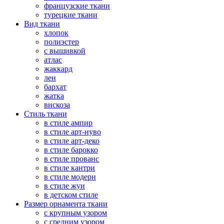
французские ткани
турецкие ткани
Вид ткани
хлопок
полиэстер
с вышивкой
атлас
жаккард
лен
бархат
жатка
вискоза
Стиль ткани
в стиле ампир
в стиле арт-нуво
в стиле арт-деко
в стиле барокко
в стиле прованс
в стиле кантри
в стиле модерн
в стиле жуи
в детском стиле
Размер орнамента ткани
с крупным узором
с средним узором