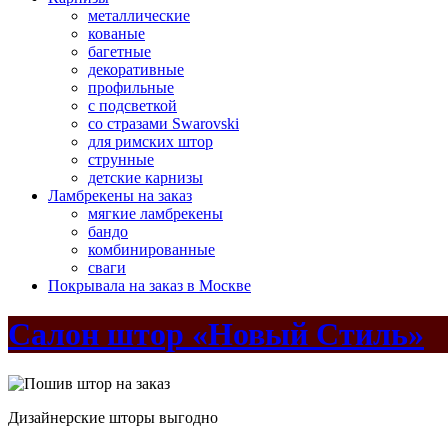
металлические
кованые
багетные
декоративные
профильные
с подсветкой
со стразами Swarovski
для римских штор
струнные
детские карнизы
Ламбрекены на заказ
мягкие ламбрекены
бандо
комбинированные
сваги
Покрывала на заказ в Москве
Салон штор «Новый Стиль»
Дизайнерские шторы выгодно