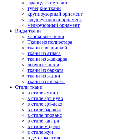
французские ткани
турецкие ткани
крупноузорный орнамент
среднеузорный орнамент
мелкоузорный орнамент
Виды ткани
хлопковые ткани
Ткани из полиэстера
ткани с вышивкой
ткани из атласа
ткани из жаккарда
льняные ткани
ткани из бархата
ткани из жатки
ткани из вискозы
Стили ткани
в стиле ампир
в стиле арт-нуво
в стиле арт-деко
в стиле барокко
в стиле прованс
в стиле кантри
в стиле модерн
в стиле жуи
в детском стиле