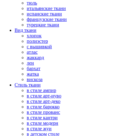
тюль
итальянские ткани
испанские ткани
французские ткани
турецкие ткани
Вид ткани
хлопок
полиэстер
с вышивкой
атлас
жаккард
лен
бархат
жатка
вискоза
Стиль ткани
в стиле ампир
в стиле арт-нуво
в стиле арт-деко
в стиле барокко
в стиле прованс
в стиле кантри
в стиле модерн
в стиле жуи
в детском стиле