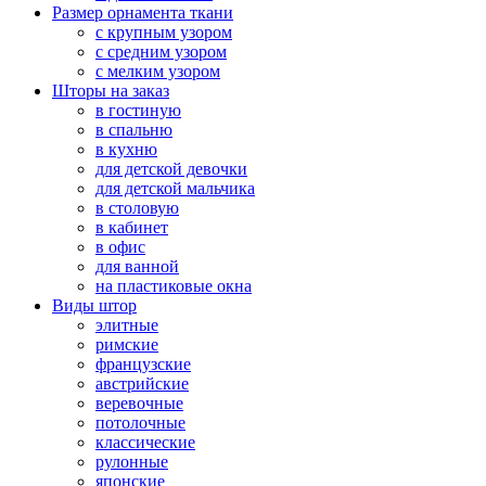
Размер орнамента ткани
с крупным узором
с средним узором
с мелким узором
Шторы на заказ
в гостиную
в спальню
в кухню
для детской девочки
для детской мальчика
в столовую
в кабинет
в офис
для ванной
на пластиковые окна
Виды штор
элитные
римские
французские
австрийские
веревочные
потолочные
классические
рулонные
японские