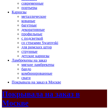
современные
портьеры
Карнизы
металлические
кованые
багетные
декоративные
профильные
с подсветкой
со стразами Swarovski
для римских штор
струнные
детские карнизы
Ламбрекены на заказ
мягкие ламбрекены
бандо
комбинированные
сваги
Покрывала на заказ в Москве
Покрывала на заказ в
Москве