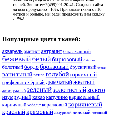
тканей. Звоните:+7(499)991-20-41. Скидка с сайта
на всю продукцию - 10%. При заказе ткани от 10
метров и больше, мы рады предложить вам скидку
- 15%!
Популярные цвета тканей:
акварель
антрацит
аметист
баклажанный
бежевый
белый
бирюзовый
блёстки
бронзовый
бордо
болотный
брусничный
бурый
ванильный
голубой
горчичный
венге
желтый
дымчатый
грифельно-чёрный
зеленый
золотистый
золото
жемчужный
изумрудный
карамельный
какао
капучино
коричневый
кирпичный
коралловый
кобальт
красный
кремовый
лиловый
лазурный
лимонный