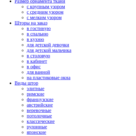
Размер орнамента ткани
с крупным узором
с средним узором
с мелким узором
Шторы на заказ
в гостиную
в спальню
в кухню
для детской девочки
для детской мальчика
в столовую
в кабинет
в офис
для ванной
на пластиковые окна
Виды штор
элитные
римские
французские
австрийские
веревочные
потолочные
классические
рулонные
японские