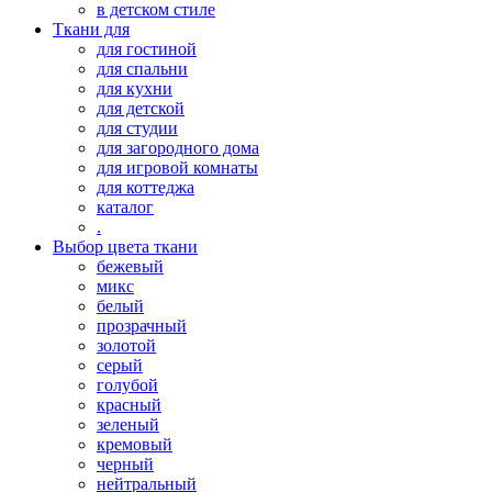
в детском стиле
Ткани для
для гостиной
для спальни
для кухни
для детской
для студии
для загородного дома
для игровой комнаты
для коттеджа
каталог
.
Выбор цвета ткани
бежевый
микс
белый
прозрачный
золотой
серый
голубой
красный
зеленый
кремовый
черный
нейтральный