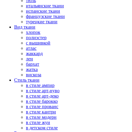
тюль
итальянские ткани
испанские ткани
французские ткани
турецкие ткани
Вид ткани
хлопок
полиэстер
с вышивкой
атлас
жаккард
лен
бархат
жатка
вискоза
Стиль ткани
в стиле ампир
в стиле арт-нуво
в стиле арт-деко
в стиле барокко
в стиле прованс
в стиле кантри
в стиле модерн
в стиле жуи
в детском стиле