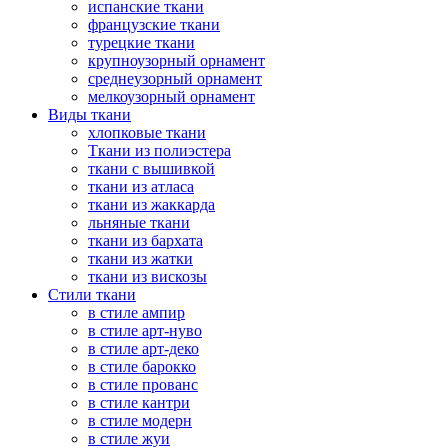
испанские ткани
французские ткани
турецкие ткани
крупноузорный орнамент
среднеузорный орнамент
мелкоузорный орнамент
Виды ткани
хлопковые ткани
Ткани из полиэстера
ткани с вышивкой
ткани из атласа
ткани из жаккарда
льняные ткани
ткани из бархата
ткани из жатки
ткани из вискозы
Стили ткани
в стиле ампир
в стиле арт-нуво
в стиле арт-деко
в стиле барокко
в стиле прованс
в стиле кантри
в стиле модерн
в стиле жуи