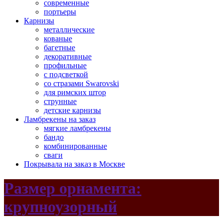
современные
портьеры
Карнизы
металлические
кованые
багетные
декоративные
профильные
с подсветкой
со стразами Swarovski
для римских штор
струнные
детские карнизы
Ламбрекены на заказ
мягкие ламбрекены
бандо
комбинированные
сваги
Покрывала на заказ в Москве
Размер орнамента:
крупноузорный