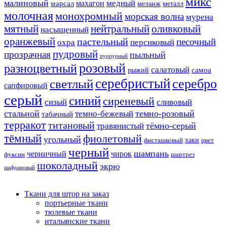
микс
малиновый
медный
махагон
марсал
меланж
металл
молочная
монохромный
морская волна
мурена
мятный
нейтральный
оливковый
насыщенный
оранжевый
пастельный
песочный
охра
персиковый
пудровый
прозрачная
пыльный
пурпурный
розовый
разноцветный
салатовый
самоа
рыжий
серебристый
серебро
светлый
сапфировый
серый
синий
сиреневый
сизый
сливовый
стальной
темно-розовый
темно-бежевый
табачный
терракот
титановый
тёмно-серый
травянистый
тёмный
фиолетовый
угольный
хаки
фисташковый
цвет
черный
шампань
черничный
чирок
фуксии
шартрез
шоколадный
экрю
шафрановый
Ткани для штор на заказ
портьерные ткани
тюлевые ткани
итальянские ткани