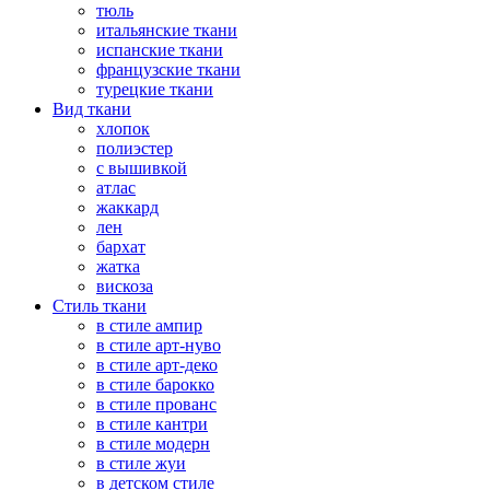
тюль
итальянские ткани
испанские ткани
французские ткани
турецкие ткани
Вид ткани
хлопок
полиэстер
с вышивкой
атлас
жаккард
лен
бархат
жатка
вискоза
Стиль ткани
в стиле ампир
в стиле арт-нуво
в стиле арт-деко
в стиле барокко
в стиле прованс
в стиле кантри
в стиле модерн
в стиле жуи
в детском стиле