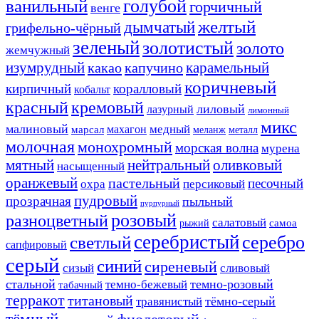
ванильный
голубой
горчичный
венге
желтый
дымчатый
грифельно-чёрный
зеленый
золотистый
золото
жемчужный
изумрудный
карамельный
какао
капучино
коричневый
кирпичный
коралловый
кобальт
красный
кремовый
лиловый
лазурный
лимонный
микс
малиновый
медный
махагон
марсал
меланж
металл
молочная
монохромный
морская волна
мурена
мятный
нейтральный
оливковый
насыщенный
оранжевый
пастельный
песочный
охра
персиковый
пудровый
прозрачная
пыльный
пурпурный
розовый
разноцветный
салатовый
самоа
рыжий
серебристый
серебро
светлый
сапфировый
серый
синий
сиреневый
сизый
сливовый
стальной
темно-розовый
темно-бежевый
табачный
терракот
титановый
тёмно-серый
травянистый