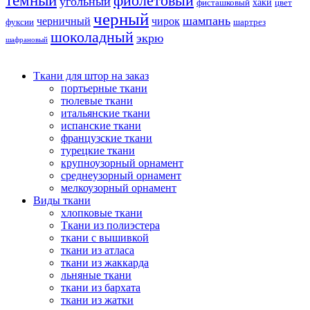
тёмный
фиолетовый
угольный
хаки
фисташковый
цвет
черный
шампань
черничный
чирок
фуксии
шартрез
шоколадный
экрю
шафрановый
Ткани для штор на заказ
портьерные ткани
тюлевые ткани
итальянские ткани
испанские ткани
французские ткани
турецкие ткани
крупноузорный орнамент
среднеузорный орнамент
мелкоузорный орнамент
Виды ткани
хлопковые ткани
Ткани из полиэстера
ткани с вышивкой
ткани из атласа
ткани из жаккарда
льняные ткани
ткани из бархата
ткани из жатки