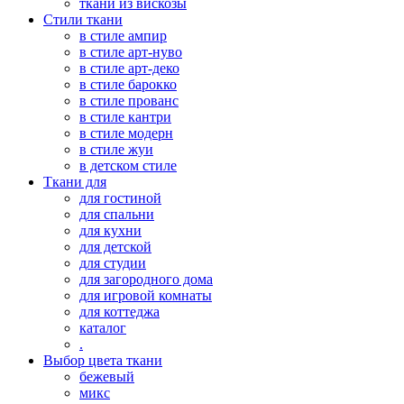
ткани из вискозы
Стили ткани
в стиле ампир
в стиле арт-нуво
в стиле арт-деко
в стиле барокко
в стиле прованс
в стиле кантри
в стиле модерн
в стиле жуи
в детском стиле
Ткани для
для гостиной
для спальни
для кухни
для детской
для студии
для загородного дома
для игровой комнаты
для коттеджа
каталог
.
Выбор цвета ткани
бежевый
микс