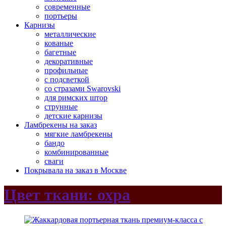
современные
портьеры
Карнизы
металлические
кованые
багетные
декоративные
профильные
с подсветкой
со стразами Swarovski
для римских штор
струнные
детские карнизы
Ламбрекены на заказ
мягкие ламбрекены
бандо
комбинированные
сваги
Покрывала на заказ в Москве
Цвет ткани: охра