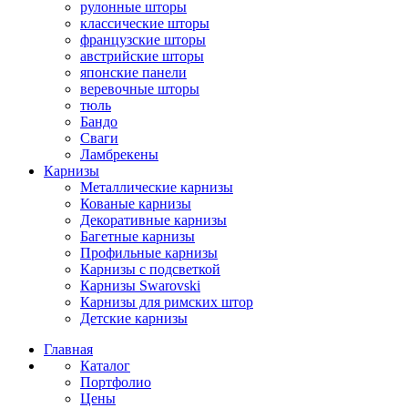
рулонные шторы
классические шторы
французские шторы
австрийские шторы
японские панели
веревочные шторы
тюль
Бандо
Сваги
Ламбрекены
Карнизы
Металлические карнизы
Кованые карнизы
Декоративные карнизы
Багетные карнизы
Профильные карнизы
Карнизы с подсветкой
Карнизы Swarovski
Карнизы для римских штор
Детские карнизы
Главная
Каталог
Портфолио
Цены