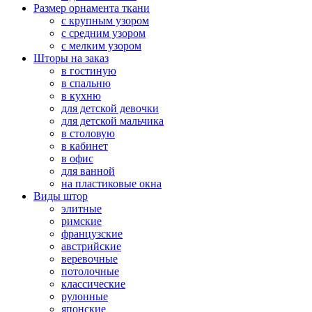
Размер орнамента ткани
с крупным узором
с средним узором
с мелким узором
Шторы на заказ
в гостиную
в спальню
в кухню
для детской девочки
для детской мальчика
в столовую
в кабинет
в офис
для ванной
на пластиковые окна
Виды штор
элитные
римские
французские
австрийские
веревочные
потолочные
классические
рулонные
японские