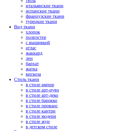
тюль
итальянские ткани
испанские ткани
французские ткани
турецкие ткани
Вид ткани
хлопок
полиэстер
с вышивкой
атлас
жаккард
лен
бархат
жатка
вискоза
Стиль ткани
в стиле ампир
в стиле арт-нуво
в стиле арт-деко
в стиле барокко
в стиле прованс
в стиле кантри
в стиле модерн
в стиле жуи
в детском стиле