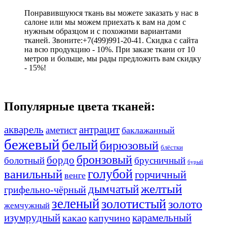
Понравившуюся ткань вы можете заказать у нас в
салоне или мы можем приехать к вам на дом с
нужным образцом и с похожими вариантами
тканей. Звоните:+7(499)991-20-41. Скидка с сайта
на всю продукцию - 10%. При заказе ткани от 10
метров и больше, мы рады предложить вам скидку
- 15%!
Популярные цвета тканей:
акварель
антрацит
аметист
баклажанный
бежевый
белый
бирюзовый
блёстки
бронзовый
бордо
болотный
брусничный
бурый
ванильный
голубой
горчичный
венге
желтый
дымчатый
грифельно-чёрный
зеленый
золотистый
золото
жемчужный
изумрудный
карамельный
какао
капучино