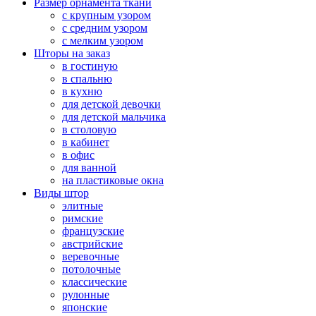
Размер орнамента ткани
с крупным узором
с средним узором
с мелким узором
Шторы на заказ
в гостиную
в спальню
в кухню
для детской девочки
для детской мальчика
в столовую
в кабинет
в офис
для ванной
на пластиковые окна
Виды штор
элитные
римские
французские
австрийские
веревочные
потолочные
классические
рулонные
японские