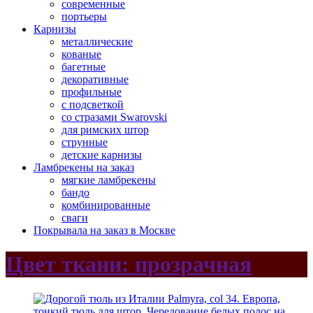
современные
портьеры
Карнизы
металлические
кованые
багетные
декоративные
профильные
с подсветкой
со стразами Swarovski
для римских штор
струнные
детские карнизы
Ламбрекены на заказ
мягкие ламбрекены
бандо
комбинированные
сваги
Покрывала на заказ в Москве
Цвет ткани: прозрачная