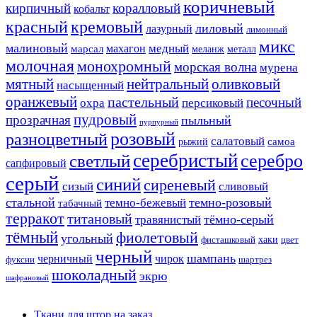
коричневый
кирпичный
коралловый
кобальт
красный
кремовый
лиловый
лазурный
лимонный
микс
малиновый
медный
махагон
марсал
меланж
металл
молочная
монохромный
морская волна
мурена
мятный
нейтральный
оливковый
насыщенный
оранжевый
пастельный
песочный
охра
персиковый
пудровый
прозрачная
пыльный
пурпурный
розовый
разноцветный
салатовый
самоа
рыжий
серебристый
серебро
светлый
сапфировый
серый
синий
сиреневый
сизый
сливовый
стальной
темно-розовый
темно-бежевый
табачный
терракот
титановый
тёмно-серый
травянистый
тёмный
фиолетовый
угольный
хаки
фисташковый
цвет
черный
шампань
черничный
чирок
фуксии
шартрез
шоколадный
экрю
шафрановый
Ткани для штор на заказ