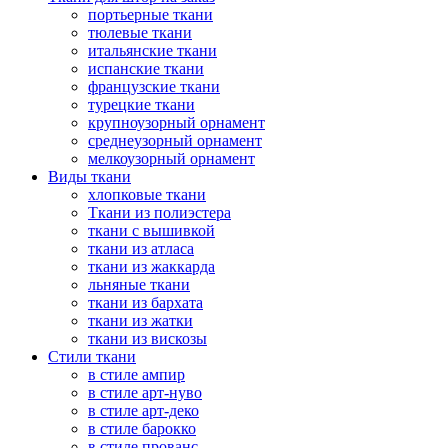
портьерные ткани
тюлевые ткани
итальянские ткани
испанские ткани
французские ткани
турецкие ткани
крупноузорный орнамент
среднеузорный орнамент
мелкоузорный орнамент
Виды ткани
хлопковые ткани
Ткани из полиэстера
ткани с вышивкой
ткани из атласа
ткани из жаккарда
льняные ткани
ткани из бархата
ткани из жатки
ткани из вискозы
Стили ткани
в стиле ампир
в стиле арт-нуво
в стиле арт-деко
в стиле барокко
в стиле прованс