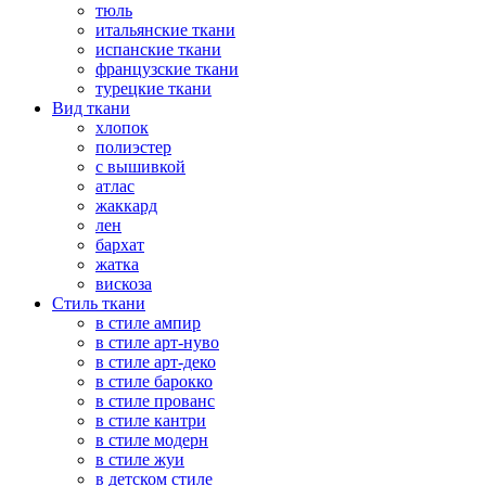
тюль
итальянские ткани
испанские ткани
французские ткани
турецкие ткани
Вид ткани
хлопок
полиэстер
с вышивкой
атлас
жаккард
лен
бархат
жатка
вискоза
Стиль ткани
в стиле ампир
в стиле арт-нуво
в стиле арт-деко
в стиле барокко
в стиле прованс
в стиле кантри
в стиле модерн
в стиле жуи
в детском стиле