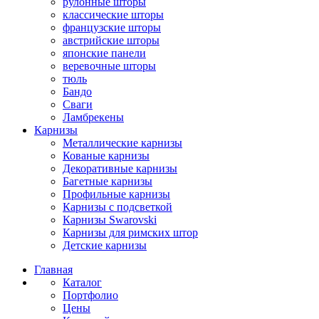
рулонные шторы
классические шторы
французские шторы
австрийские шторы
японские панели
веревочные шторы
тюль
Бандо
Сваги
Ламбрекены
Карнизы
Металлические карнизы
Кованые карнизы
Декоративные карнизы
Багетные карнизы
Профильные карнизы
Карнизы с подсветкой
Карнизы Swarovski
Карнизы для римских штор
Детские карнизы
Главная
Каталог
Портфолио
Цены