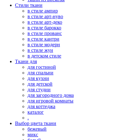
Стили ткани
в стиле ампир
в стиле арт-нуво
в стиле арт-деко
в стиле барокко
в стиле прованс
в стиле кантри
в стиле модерн
в стиле жуи
в детском стиле
Ткани для
для гостиной
для спальни
для кухни
для детской
для студии
для загородного дома
для игровой комнаты
для коттеджа
каталог
.
Выбор цвета ткани
бежевый
микс