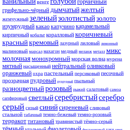
ванильный
голубой
горчичный
венге
желтый
дымчатый
грифельно-чёрный
зеленый
золотистый
золото
жемчужный
изумрудный
карамельный
какао
капучино
коричневый
кирпичный
коралловый
кобальт
красный
кремовый
лиловый
лазурный
лимонный
микс
малиновый
медный
махагон
марсал
меланж
металл
молочная
монохромный
морская волна
мурена
мятный
нейтральный
оливковый
насыщенный
оранжевый
пастельный
песочный
охра
персиковый
пудровый
прозрачная
пыльный
пурпурный
розовый
разноцветный
салатовый
самоа
рыжий
серебристый
серебро
светлый
сапфировый
серый
синий
сиреневый
сизый
сливовый
стальной
темно-розовый
темно-бежевый
табачный
терракот
титановый
тёмно-серый
травянистый
тёмный
фиолетовый
угольный
хаки
фисташковый
цвет