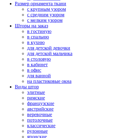
Размер орнамента ткани
с крупным узором
с средним узором
с мелким узором
Шторы на заказ
в гостиную
в спальню
в кухню
для детской девочки
для детской мальчика
в столовую
в кабинет
в офис
для ванной
на пластиковые окна
Виды штор
элитные
римские
французские
австрийские
веревочные
потолочные
классические
рулонные
японские