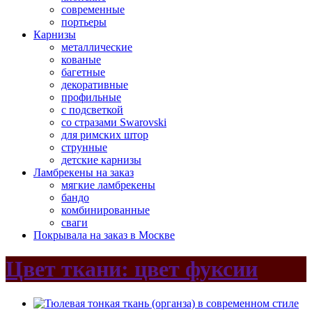
современные
портьеры
Карнизы
металлические
кованые
багетные
декоративные
профильные
с подсветкой
со стразами Swarovski
для римских штор
струнные
детские карнизы
Ламбрекены на заказ
мягкие ламбрекены
бандо
комбинированные
сваги
Покрывала на заказ в Москве
Цвет ткани: цвет фуксии