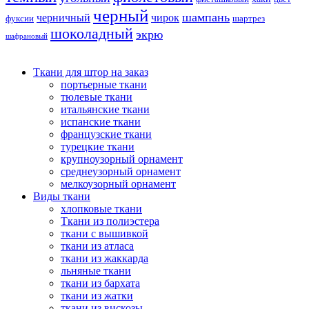
черный
шампань
черничный
чирок
фуксии
шартрез
шоколадный
экрю
шафрановый
Ткани для штор на заказ
портьерные ткани
тюлевые ткани
итальянские ткани
испанские ткани
французские ткани
турецкие ткани
крупноузорный орнамент
среднеузорный орнамент
мелкоузорный орнамент
Виды ткани
хлопковые ткани
Ткани из полиэстера
ткани с вышивкой
ткани из атласа
ткани из жаккарда
льняные ткани
ткани из бархата
ткани из жатки
ткани из вискозы