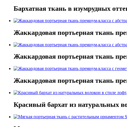
Бархатная ткань в изумрудных отт
Жаккардовая портьерная ткань пре
Жаккардовая портьерная ткань пре
Жаккардовая портьерная ткань пре
Красивый бархат из натуральных вол