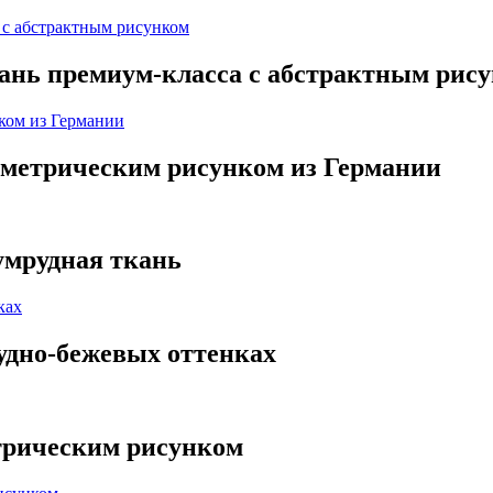
кань премиум-класса с абстрактным рис
ометрическим рисунком из Германии
умрудная ткань
удно-бежевых оттенках
етрическим рисунком