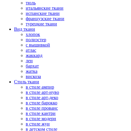
тюль
итальянские ткани
испанские ткани
французские ткани
турецкие ткани
Вид ткани
хлопок
полиэстер
с вышивкой
атлас
жаккард
лен
бархат
жатка
вискоза
Стиль ткани
в стиле ампир
в стиле арт-нуво
в стиле арт-деко
в стиле барокко
в стиле прованс
в стиле кантри
в стиле модерн
в стиле жуи
в детском стиле