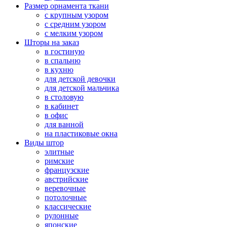
Размер орнамента ткани
с крупным узором
с средним узором
с мелким узором
Шторы на заказ
в гостиную
в спальню
в кухню
для детской девочки
для детской мальчика
в столовую
в кабинет
в офис
для ванной
на пластиковые окна
Виды штор
элитные
римские
французские
австрийские
веревочные
потолочные
классические
рулонные
японские