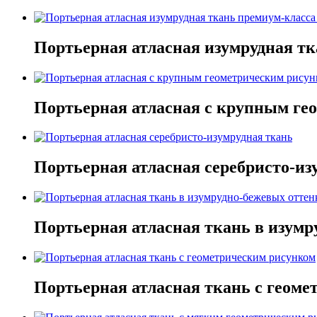
Портьерная атласная изумрудная т
Портьерная атласная с крупным ге
Портьерная атласная серебристо-из
Портьерная атласная ткань в изумр
Портьерная атласная ткань с геом