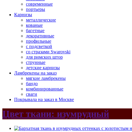
современные
портьеры
Карнизы
металлические
кованые
багетные
декоративные
профильные
с подсветкой
со стразами Swarovski
для римских штор
струнные
детские карнизы
Ламбрекены на заказ
мягкие ламбрекены
бандо
комбинированные
сваги
Покрывала на заказ в Москве
Цвет ткани: изумрудный