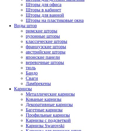
Шторы для офиса
Шторы в кабинет
Шторы для ванной
Шторы на пластиковые окна
Виды штор
римские шторы
рулонные шторы
классические шторы
французские шторы
австрийские шторы
японские панели
веревочные шторы
тюль
Бандо
Сваги
Ламбрекены
Карнизы
Металлические карнизы
Кованые карнизы
Декоративные карнизы
Багетные карнизы
Профильные карнизы
Карнизы с подсветкой
Карнизы Swarovski
Карнизы для римских штор