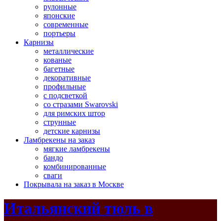
рулонные
японские
современные
портьеры
Карнизы
металлические
кованые
багетные
декоративные
профильные
с подсветкой
со стразами Swarovski
для римских штор
струнные
детские карнизы
Ламбрекены на заказ
мягкие ламбрекены
бандо
комбинированные
сваги
Покрывала на заказ в Москве
Итальянский тюль в