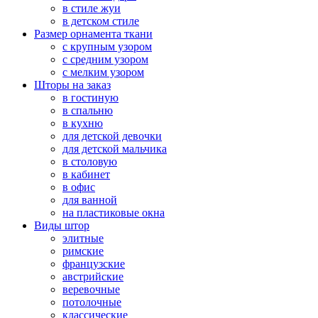
в стиле жуи
в детском стиле
Размер орнамента ткани
с крупным узором
с средним узором
с мелким узором
Шторы на заказ
в гостиную
в спальню
в кухню
для детской девочки
для детской мальчика
в столовую
в кабинет
в офис
для ванной
на пластиковые окна
Виды штор
элитные
римские
французские
австрийские
веревочные
потолочные
классические