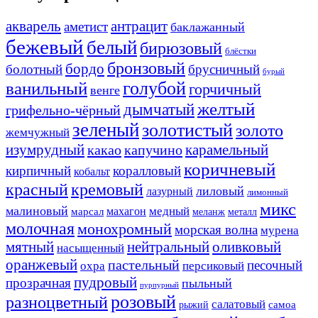
акварель
антрацит
аметист
баклажанный
бежевый
белый
бирюзовый
блёстки
бронзовый
бордо
болотный
брусничный
бурый
ванильный
голубой
горчичный
венге
желтый
дымчатый
грифельно-чёрный
зеленый
золотистый
золото
жемчужный
изумрудный
карамельный
какао
капучино
коричневый
кирпичный
коралловый
кобальт
красный
кремовый
лиловый
лазурный
лимонный
микс
малиновый
медный
махагон
марсал
меланж
металл
молочная
монохромный
морская волна
мурена
мятный
нейтральный
оливковый
насыщенный
оранжевый
пастельный
песочный
охра
персиковый
пудровый
прозрачная
пыльный
пурпурный
розовый
разноцветный
салатовый
самоа
рыжий