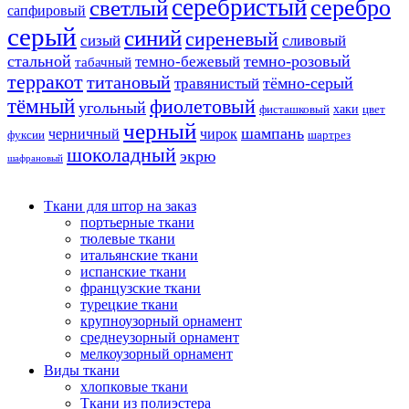
серебристый
серебро
светлый
сапфировый
серый
синий
сиреневый
сизый
сливовый
стальной
темно-розовый
темно-бежевый
табачный
терракот
титановый
тёмно-серый
травянистый
тёмный
фиолетовый
угольный
хаки
фисташковый
цвет
черный
шампань
черничный
чирок
фуксии
шартрез
шоколадный
экрю
шафрановый
Ткани для штор на заказ
портьерные ткани
тюлевые ткани
итальянские ткани
испанские ткани
французские ткани
турецкие ткани
крупноузорный орнамент
среднеузорный орнамент
мелкоузорный орнамент
Виды ткани
хлопковые ткани
Ткани из полиэстера