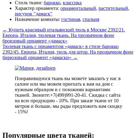
Стиль ткани:
барокко
,
классика
Характер орнамента:
орнаментальный
,
растительный
,
рисунок "дамаск"
Назначение комнаты:
гостиная
,
спальня
←
Купить красивый итальянский тюль в Москве 2392/21.
Европа, Италия, тюлевая ткань. На прозрачном фоне
бронзовый орнамент «дамаск»
Тюлевая ткань с орнаментом «дамаск» в стиле барокко
2392/45. Европа, Италия, тюль для штор. На прозрачном фоне
бирюзовый орнамент «дамаски»
→
Понравившуюся ткань вы можете заказать у нас в
салоне или мы можем приехать к вам на дом с
нужным образцом и с похожими вариантами
тканей. Звоните:+7(499)991-20-41. Скидка с сайта
на всю продукцию - 10%. При заказе ткани от 10
метров и больше, мы рады предложить вам скидку
- 15%!
Популярные цвета тканей: