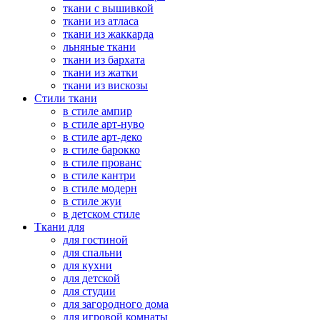
ткани с вышивкой
ткани из атласа
ткани из жаккарда
льняные ткани
ткани из бархата
ткани из жатки
ткани из вискозы
Стили ткани
в стиле ампир
в стиле арт-нуво
в стиле арт-деко
в стиле барокко
в стиле прованс
в стиле кантри
в стиле модерн
в стиле жуи
в детском стиле
Ткани для
для гостиной
для спальни
для кухни
для детской
для студии
для загородного дома
для игровой комнаты