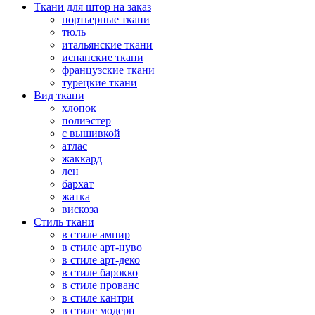
Ткани для штор на заказ
портьерные ткани
тюль
итальянские ткани
испанские ткани
французские ткани
турецкие ткани
Вид ткани
хлопок
полиэстер
с вышивкой
атлас
жаккард
лен
бархат
жатка
вискоза
Стиль ткани
в стиле ампир
в стиле арт-нуво
в стиле арт-деко
в стиле барокко
в стиле прованс
в стиле кантри
в стиле модерн