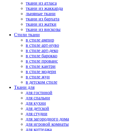
ткани из атласа
ткани из жаккарда
льняные ткани
ткани из бархата
ткани из жатки
ткани из вискозы
Стили ткани
в стиле ампир
в стиле арт-нуво
в стиле арт-деко
в стиле барокко
в стиле прованс
в стиле кантри
в стиле модерн
в стиле жуи
в детском стиле
Ткани для
для гостиной
для спальни
для кухни
для детской
для студии
для загородного дома
для игровой комнаты
для коттеджа