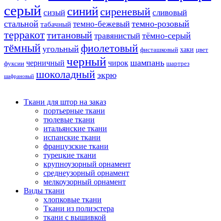
серый
синий
сиреневый
сизый
сливовый
стальной
темно-розовый
темно-бежевый
табачный
терракот
титановый
тёмно-серый
травянистый
тёмный
фиолетовый
угольный
хаки
фисташковый
цвет
черный
шампань
черничный
чирок
фуксии
шартрез
шоколадный
экрю
шафрановый
Ткани для штор на заказ
портьерные ткани
тюлевые ткани
итальянские ткани
испанские ткани
французские ткани
турецкие ткани
крупноузорный орнамент
среднеузорный орнамент
мелкоузорный орнамент
Виды ткани
хлопковые ткани
Ткани из полиэстера
ткани с вышивкой