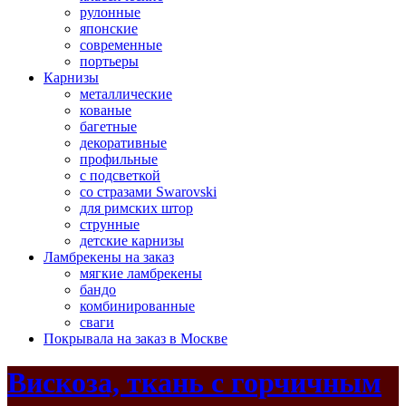
рулонные
японские
современные
портьеры
Карнизы
металлические
кованые
багетные
декоративные
профильные
с подсветкой
со стразами Swarovski
для римских штор
струнные
детские карнизы
Ламбрекены на заказ
мягкие ламбрекены
бандо
комбинированные
сваги
Покрывала на заказ в Москве
Вискоза, ткань с горчичным