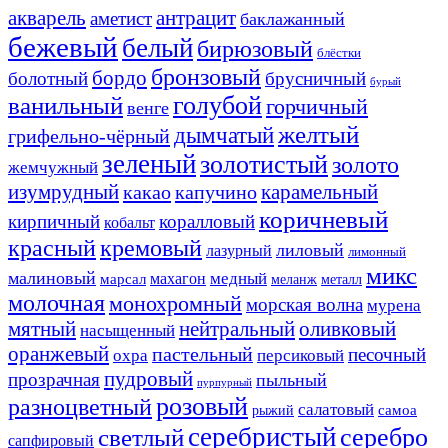
акварель
антрацит
аметист
баклажанный
бежевый
белый
бирюзовый
блёстки
бронзовый
бордо
болотный
брусничный
бурый
ванильный
голубой
горчичный
венге
желтый
дымчатый
грифельно-чёрный
зеленый
золотистый
золото
жемчужный
изумрудный
карамельный
какао
капучино
коричневый
кирпичный
коралловый
кобальт
красный
кремовый
лиловый
лазурный
лимонный
микс
малиновый
медный
махагон
марсал
меланж
металл
молочная
монохромный
морская волна
мурена
мятный
нейтральный
оливковый
насыщенный
оранжевый
пастельный
песочный
охра
персиковый
пудровый
прозрачная
пыльный
пурпурный
розовый
разноцветный
салатовый
самоа
рыжий
серебристый
серебро
светлый
сапфировый