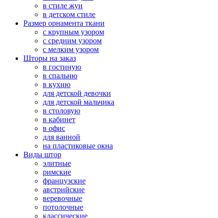
в стиле жуи
в детском стиле
Размер орнамента ткани
с крупным узором
с средним узором
с мелким узором
Шторы на заказ
в гостиную
в спальню
в кухню
для детской девочки
для детской мальчика
в столовую
в кабинет
в офис
для ванной
на пластиковые окна
Виды штор
элитные
римские
французские
австрийские
веревочные
потолочные
классические