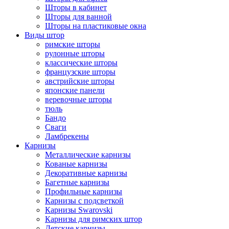
Шторы в кабинет
Шторы для ванной
Шторы на пластиковые окна
Виды штор
римские шторы
рулонные шторы
классические шторы
французские шторы
австрийские шторы
японские панели
веревочные шторы
тюль
Бандо
Сваги
Ламбрекены
Карнизы
Металлические карнизы
Кованые карнизы
Декоративные карнизы
Багетные карнизы
Профильные карнизы
Карнизы с подсветкой
Карнизы Swarovski
Карнизы для римских штор
Детские карнизы