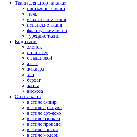
Ткани для штор на заказ
портьерные ткани
тюль
итальянские ткани
испанские ткани
французские ткани
турецкие ткани
Вид ткани
хлопок
полиэстер
с вышивкой
атлас
жаккард
лен
бархат
жатка
вискоза
Стиль ткани
в стиле ампир
в стиле арт-нуво
в стиле арт-деко
в стиле барокко
в стиле прованс
в стиле кантри
в стиле модерн