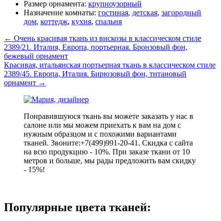
Размер орнамента:
крупноузорный
Назначение комнаты:
гостиная
,
детская
,
загородный
дом
,
коттедж
,
кухня
,
спальня
←
Очень красивая ткань из вискозы в классическом стиле
2389/21. Италия, Европа, портьерная. Бронзовый фон,
бежевый орнамент
Красивая, итальянская портьерная ткань в классическом стиле
2389/45. Европа, Италия. Бирюзовый фон, титановый
орнамент
→
Понравившуюся ткань вы можете заказать у нас в
салоне или мы можем приехать к вам на дом с
нужным образцом и с похожими вариантами
тканей. Звоните:+7(499)991-20-41. Скидка с сайта
на всю продукцию - 10%. При заказе ткани от 10
метров и больше, мы рады предложить вам скидку
- 15%!
Популярные цвета тканей: