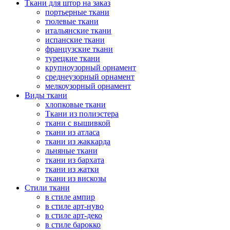
Ткани для штор на заказ
портьерные ткани
тюлевые ткани
итальянские ткани
испанские ткани
французские ткани
турецкие ткани
крупноузорный орнамент
среднеузорный орнамент
мелкоузорный орнамент
Виды ткани
хлопковые ткани
Ткани из полиэстера
ткани с вышивкой
ткани из атласа
ткани из жаккарда
льняные ткани
ткани из бархата
ткани из жатки
ткани из вискозы
Стили ткани
в стиле ампир
в стиле арт-нуво
в стиле арт-деко
в стиле барокко