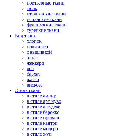
портьерные ткани
тюль
итальянские ткани
испанские ткани
французские ткани
турецкие ткани
Вид ткани
хлопок
полиэстер
с вышивкой
атлас
жаккард
лен
бархат
жатка
вискоза
Стиль ткани
в стиле ампир
в стиле арт-нуво
в стиле арт-деко
в стиле барокко
в стиле прованс
в стиле кантри
в стиле модерн
в стиле жуи