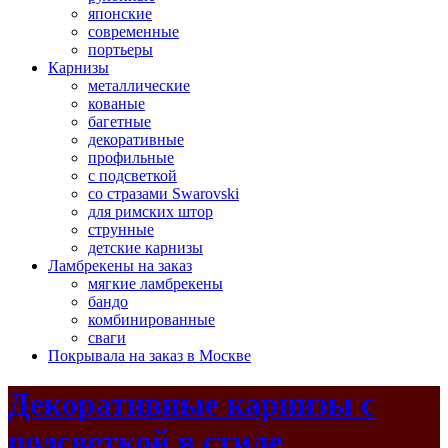
японские
современные
портьеры
Карнизы
металлические
кованые
багетные
декоративные
профильные
с подсветкой
со стразами Swarovski
для римских штор
струнные
детские карнизы
Ламбрекены на заказ
мягкие ламбрекены
бандо
комбинированные
сваги
Покрывала на заказ в Москве
Декоративные карнизы с
подсветкой в стиле