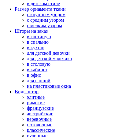
в детском стиле
Размер орнамента ткани
с крупным узором
с средним узором
с мелким узором
Шторы на заказ
в гостиную
в спальню
в кухню
для детской девочки
для детской мальчика
в столовую
в кабинет
в офис
для ванной
на пластиковые окна
Виды штор
элитные
римские
французские
австрийские
веревочные
потолочные
классические
рулонные