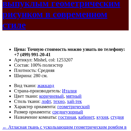
выпуклым геометрическим
рисунком в современном
стиле
Цена: Точную стоимость можно узнать по телефону:
+7 (499) 991-20-41
Артикул: Mishel, col: 1253207
Состав: 100% полиэстер
Плотность: Средняя
Ширина: 280 см.
Вид ткани:
жаккард
Страна-производитель:
Италия
Цвет ткани:
коричневый
,
мятный
Стиль ткани:
лофт
,
техно
,
хай-тек
Характер орнамента:
геометрический
Размер орнамента:
среднеузорный
Назначение комнаты:
гостиная
,
кабинет
,
кухня
,
студия
←
Атласная ткань с ускользающим геометрическим ромбом в