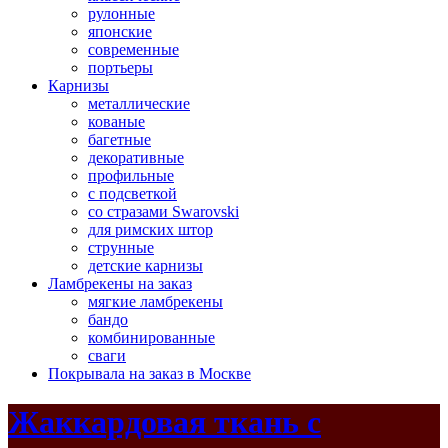
рулонные
японские
современные
портьеры
Карнизы
металлические
кованые
багетные
декоративные
профильные
с подсветкой
со стразами Swarovski
для римских штор
струнные
детские карнизы
Ламбрекены на заказ
мягкие ламбрекены
бандо
комбинированные
сваги
Покрывала на заказ в Москве
Жаккардовая ткань с