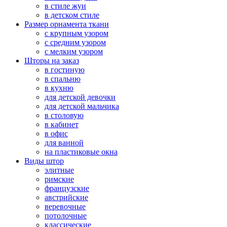
в стиле жуи
в детском стиле
Размер орнамента ткани
с крупным узором
с средним узором
с мелким узором
Шторы на заказ
в гостиную
в спальню
в кухню
для детской девочки
для детской мальчика
в столовую
в кабинет
в офис
для ванной
на пластиковые окна
Виды штор
элитные
римские
французские
австрийские
веревочные
потолочные
классические