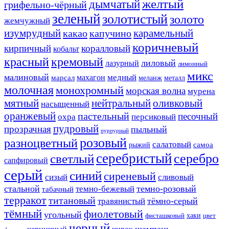
желтый
дымчатый
грифельно-чёрный
зеленый
золотистый
золото
жемчужный
изумрудный
карамельный
какао
капучино
коричневый
кирпичный
коралловый
кобальт
красный
кремовый
лиловый
лазурный
лимонный
микс
малиновый
медный
махагон
марсал
меланж
металл
молочная
монохромный
морская волна
мурена
мятный
нейтральный
оливковый
насыщенный
оранжевый
пастельный
песочный
охра
персиковый
пудровый
прозрачная
пыльный
пурпурный
розовый
разноцветный
салатовый
самоа
рыжий
серебристый
серебро
светлый
сапфировый
серый
синий
сиреневый
сизый
сливовый
стальной
темно-розовый
темно-бежевый
табачный
терракот
титановый
тёмно-серый
травянистый
тёмный
фиолетовый
угольный
хаки
фисташковый
цвет
черный
шампань