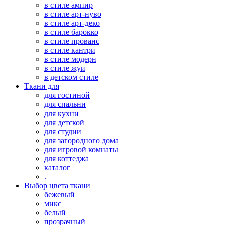
в стиле ампир
в стиле арт-нуво
в стиле арт-деко
в стиле барокко
в стиле прованс
в стиле кантри
в стиле модерн
в стиле жуи
в детском стиле
Ткани для
для гостиной
для спальни
для кухни
для детской
для студии
для загородного дома
для игровой комнаты
для коттеджа
каталог
.
Выбор цвета ткани
бежевый
микс
белый
прозрачный