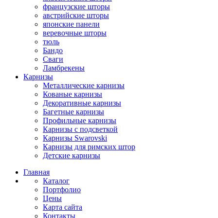
французские шторы
австрийские шторы
японские панели
веревочные шторы
тюль
Бандо
Сваги
Ламбрекены
Карнизы
Металлические карнизы
Кованые карнизы
Декоративные карнизы
Багетные карнизы
Профильные карнизы
Карнизы с подсветкой
Карнизы Swarovski
Карнизы для римских штор
Детские карнизы
Главная
Каталог
Портфолио
Цены
Карта сайта
Контакты