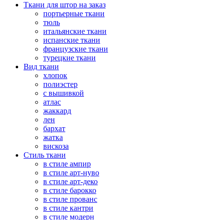
Ткани для штор на заказ
портьерные ткани
тюль
итальянские ткани
испанские ткани
французские ткани
турецкие ткани
Вид ткани
хлопок
полиэстер
с вышивкой
атлас
жаккард
лен
бархат
жатка
вискоза
Стиль ткани
в стиле ампир
в стиле арт-нуво
в стиле арт-деко
в стиле барокко
в стиле прованс
в стиле кантри
в стиле модерн