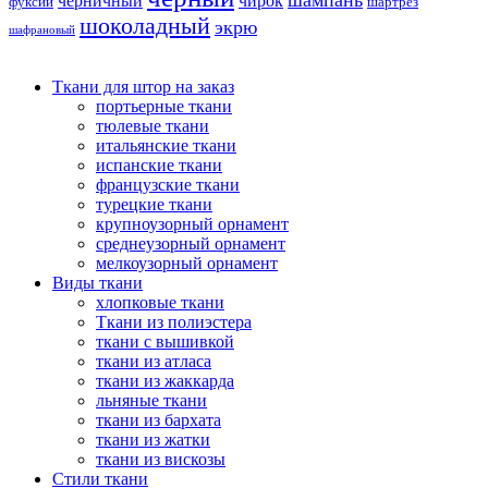
черничный
чирок
фуксии
шартрез
шоколадный
экрю
шафрановый
Ткани для штор на заказ
портьерные ткани
тюлевые ткани
итальянские ткани
испанские ткани
французские ткани
турецкие ткани
крупноузорный орнамент
среднеузорный орнамент
мелкоузорный орнамент
Виды ткани
хлопковые ткани
Ткани из полиэстера
ткани с вышивкой
ткани из атласа
ткани из жаккарда
льняные ткани
ткани из бархата
ткани из жатки
ткани из вискозы
Стили ткани