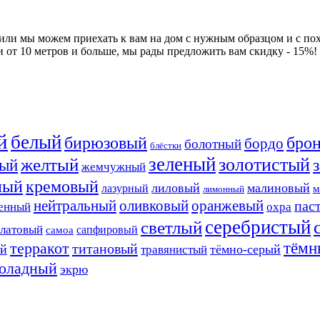
 или мы можем приехать к вам на дом с нужным образцом и с по
и от 10 метров и больше, мы рады предложить вам скидку - 15%!
й
белый
бирюзовый
бро
бордо
болотный
блёстки
зеленый
золотистый
желтый
ый
жемчужный
ный
кремовый
лиловый
малиновый
лазурный
м
лимонный
нейтральный
оливковый
оранжевый
пас
енный
охра
серебристый
светлый
алатовый
сапфировый
самоа
тёмн
терракот
титановый
ый
тёмно-серый
травянистый
оладный
экрю