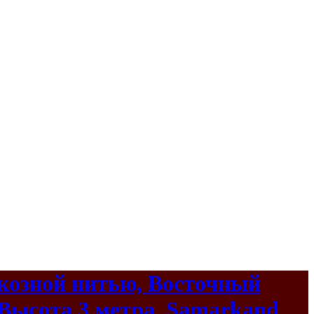
скозной нитью, Восточный
Высота 3 метра, Samarkand,