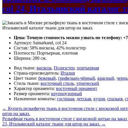
col 24, Итальянский каталог т
Цена: Точную стоимость можно узнать по телефону: +7(4
Артикул: Samarkand, col 24
Состав: 58% вискоза, 42% полиэстер
Плотность: Портьерная, плотная
Ширина: 280 см.
Вид ткани:
вискоза
,
Полиэстер
,
портьерная
Страна-производитель:
Италия
Цвет ткани:
бежевый
,
грифельно-чёрный
,
красный
,
черн
Стиль ткани:
восточный стиль
,
этнический
Характер орнамента:
восточный орнамент
Размер орнамента:
крупноузорный
Назначение комнаты:
гостиная
,
детская
,
кухня
,
спальня
,
с
←
Купить рельефную ткань в восточном стиле с вискозной нить
штор на заказ.
Рельефная ткань в восточном стиле с вискозной нитью на зака
23, Итальянский каталог ткани для штор на заказ.
→