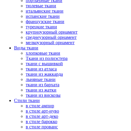
портьерные ткани
тюлевые ткани
итальянские ткани
испанские ткани
французские ткани
турецкие ткани
крупноузорный орнамент
среднеузорный орнамент
мелкоузорный орнамент
Виды ткани
хлопковые ткани
Ткани из полиэстера
ткани с вышивкой
ткани из атласа
ткани из жаккарда
льняные ткани
ткани из бархата
ткани из жатки
ткани из вискозы
Стили ткани
в стиле ампир
в стиле арт-нуво
в стиле арт-деко
в стиле барокко
в стиле прованс