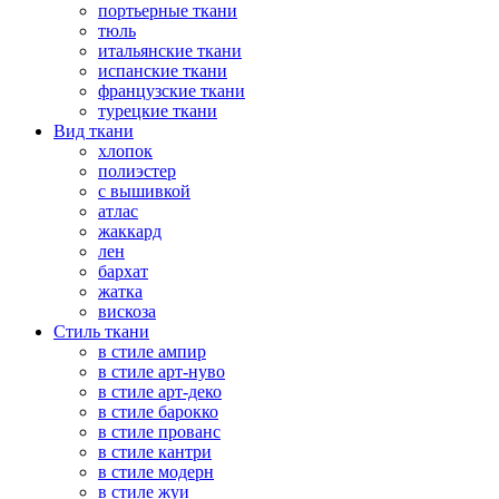
портьерные ткани
тюль
итальянские ткани
испанские ткани
французские ткани
турецкие ткани
Вид ткани
хлопок
полиэстер
с вышивкой
атлас
жаккард
лен
бархат
жатка
вискоза
Стиль ткани
в стиле ампир
в стиле арт-нуво
в стиле арт-деко
в стиле барокко
в стиле прованс
в стиле кантри
в стиле модерн
в стиле жуи