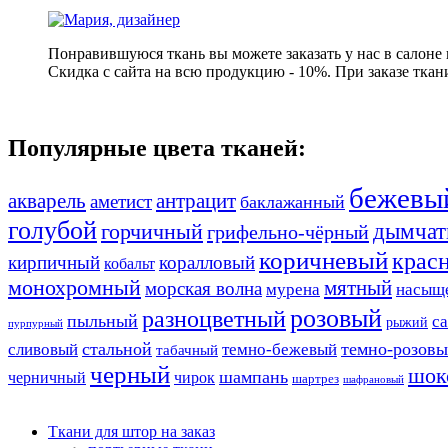
Понравившуюся ткань вы можете заказать у нас в салоне
Скидка с сайта на всю продукцию - 10%. При заказе ткан
Популярные цвета тканей:
бежевы
акварель
антрацит
аметист
баклажанный
голубой
дымчат
горчичный
грифельно-чёрный
коричневый
крас
кирпичный
коралловый
кобальт
монохромный
мятный
морская волна
мурена
насыщ
розовый
разноцветный
пыльный
с
рыжий
пурпурный
стальной
темно-розов
сливовый
темно-бежевый
табачный
черный
шок
шампань
черничный
чирок
шартрез
шафрановый
Ткани для штор на заказ