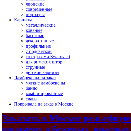
японские
современные
портьеры
Карнизы
металлические
кованые
багетные
декоративные
профильные
с подсветкой
со стразами Swarovski
для римских штор
струнные
детские карнизы
Ламбрекены на заказ
мягкие ламбрекены
бандо
комбинированные
сваги
Покрывала на заказ в Москве
Заказать в Москве рельефную
орнамент в бежевых, красных