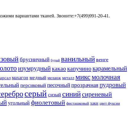
хожими вариантами тканей. Звоните:+7(499)991-20-41.
ванильный
нзовый
брусничный
венге
бурый
золото
изумрудный
карамельный
какао
капучино
микс
молочная
медный
махагон
арсал
меланж
металл
пудровый
тельный
песочный
прозрачная
персиковый
серый
серебро
синий
сиреневый
сизый
ый
фиолетовый
угольный
хаки
фисташковый
цвет фуксии