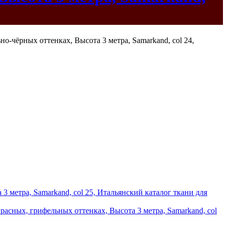
 метра, Samarkand, col 25, Итальянский каталог ткани для
расных, грифельных оттенках, Высота 3 метра, Samarkand, col