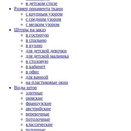
в детском стиле
Размер орнамента ткани
с крупным узором
с средним узором
с мелким узором
Шторы на заказ
в гостиную
в спальню
в кухню
для детской девочки
для детской мальчика
в столовую
в кабинет
в офис
для ванной
на пластиковые окна
Виды штор
элитные
римские
французские
австрийские
веревочные
потолочные
классические
рулонные