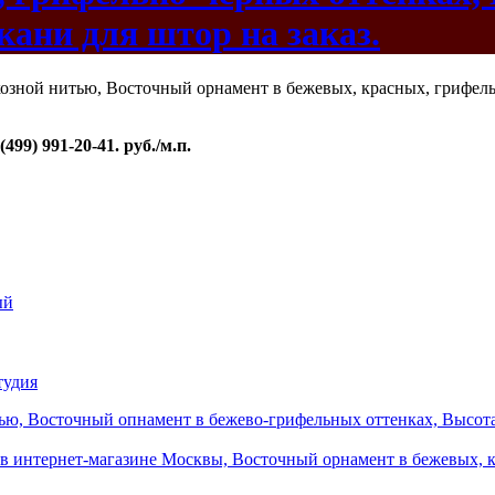
кани для штор на заказ.
99) 991-20-41. руб./м.п.
ый
тудия
ю, Восточный опнамент в бежево-грифельных оттенках, Высота 3
з в интернет-магазине Москвы, Восточный орнамент в бежевых, к