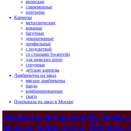
японские
современные
портьеры
Карнизы
металлические
кованые
багетные
декоративные
профильные
с подсветкой
со стразами Swarovski
для римских штор
струнные
детские карнизы
Ламбрекены на заказ
мягкие ламбрекены
бандо
комбинированные
сваги
Покрывала на заказ в Москве
Заказать натуральную ткань 
шоколадного цвета, Ширина 1,