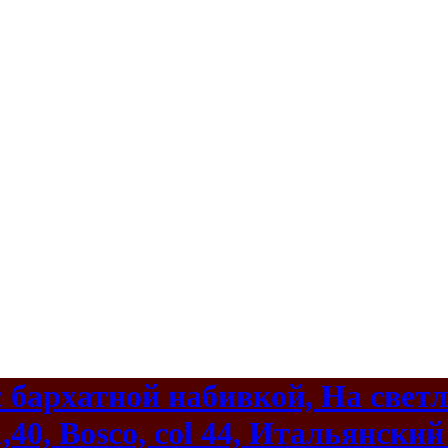
с бархатной набивкой, На свет
40, Bosco, col 44, Итальянски