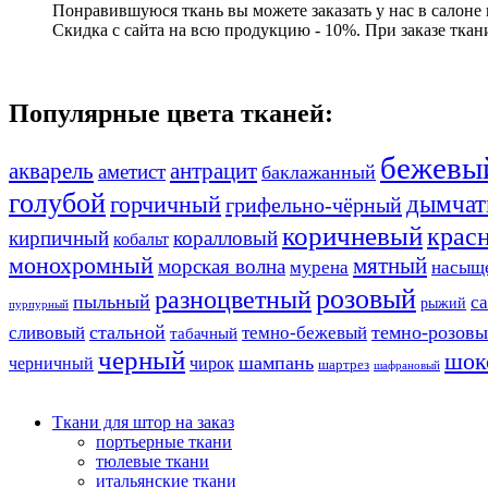
Понравившуюся ткань вы можете заказать у нас в салоне
Скидка с сайта на всю продукцию - 10%. При заказе ткан
Популярные цвета тканей:
бежевы
акварель
антрацит
аметист
баклажанный
голубой
дымчат
горчичный
грифельно-чёрный
коричневый
крас
кирпичный
коралловый
кобальт
монохромный
мятный
морская волна
мурена
насыщ
розовый
разноцветный
пыльный
с
рыжий
пурпурный
стальной
темно-розов
сливовый
темно-бежевый
табачный
черный
шок
шампань
черничный
чирок
шартрез
шафрановый
Ткани для штор на заказ
портьерные ткани
тюлевые ткани
итальянские ткани