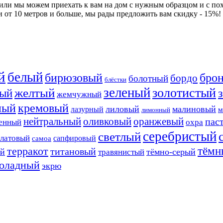
 или мы можем приехать к вам на дом с нужным образцом и с по
и от 10 метров и больше, мы рады предложить вам скидку - 15%!
й
белый
бирюзовый
бро
бордо
болотный
блёстки
зеленый
золотистый
желтый
ый
жемчужный
ный
кремовый
лиловый
малиновый
лазурный
м
лимонный
нейтральный
оливковый
оранжевый
пас
енный
охра
серебристый
светлый
алатовый
сапфировый
самоа
тёмн
терракот
титановый
ый
тёмно-серый
травянистый
оладный
экрю