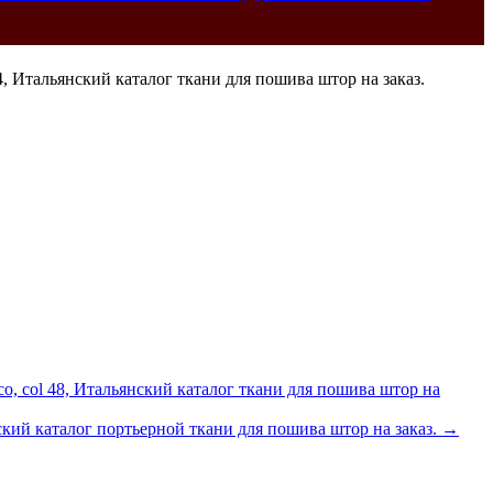
o, col 48, Итальянский каталог ткани для пошива штор на
ский каталог портьерной ткани для пошива штор на заказ.
→