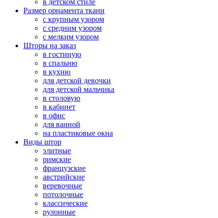
в детском стиле
Размер орнамента ткани
с крупным узором
с средним узором
с мелким узором
Шторы на заказ
в гостиную
в спальню
в кухню
для детской девочки
для детской мальчика
в столовую
в кабинет
в офис
для ванной
на пластиковые окна
Виды штор
элитные
римские
французские
австрийские
веревочные
потолочные
классические
рулонные