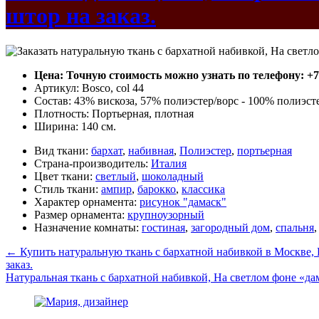
штор на заказ.
Цена: Точную стоимость можно узнать по телефону: +7(4
Артикул: Bosco, col 44
Состав: 43% вискоза, 57% полиэстер/ворс - 100% полиэст
Плотность: Портьерная, плотная
Ширина: 140 см.
Вид ткани:
бархат
,
набивная
,
Полиэстер
,
портьерная
Страна-производитель:
Италия
Цвет ткани:
светлый
,
шоколадный
Стиль ткани:
ампир
,
барокко
,
классика
Характер орнамента:
рисунок "дамаск"
Размер орнамента:
крупноузорный
Назначение комнаты:
гостиная
,
загородный дом
,
спальня
←
Купить натуральную ткань с бархатной набивкой в Москве, Н
заказ.
Натуральная ткань с бархатной набивкой, На светлом фоне «дам