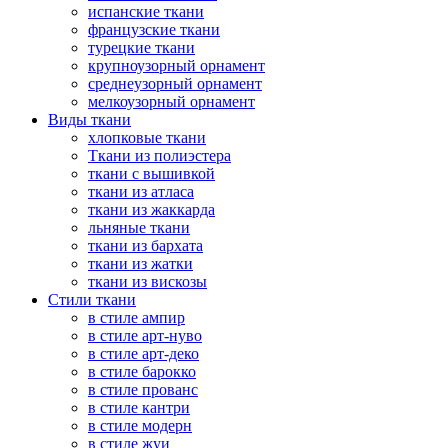
испанские ткани
французские ткани
турецкие ткани
крупноузорный орнамент
среднеузорный орнамент
мелкоузорный орнамент
Виды ткани
хлопковые ткани
Ткани из полиэстера
ткани с вышивкой
ткани из атласа
ткани из жаккарда
льняные ткани
ткани из бархата
ткани из жатки
ткани из вискозы
Стили ткани
в стиле ампир
в стиле арт-нуво
в стиле арт-деко
в стиле барокко
в стиле прованс
в стиле кантри
в стиле модерн
в стиле жуи