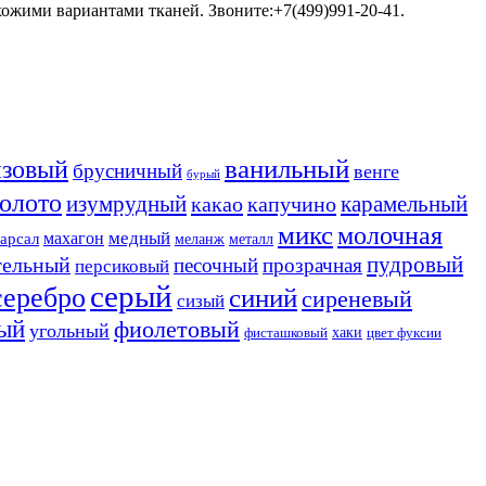
хожими вариантами тканей. Звоните:+7(499)991-20-41.
ванильный
нзовый
брусничный
венге
бурый
золото
изумрудный
карамельный
какао
капучино
микс
молочная
медный
махагон
арсал
меланж
металл
пудровый
тельный
песочный
прозрачная
персиковый
серый
серебро
синий
сиреневый
сизый
ый
фиолетовый
угольный
хаки
фисташковый
цвет фуксии