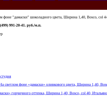
99) 991-20-41. руб./м.п.
ер
,
студия
а светлом фоне «дамаски» оливкового цвета, Ширина 1,40, Bosc
аски» горчичного оттенка, Ширина 1,40, Bosco, col 40, Итальян