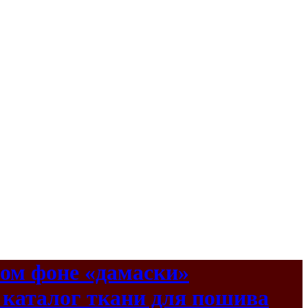
лом фоне «дамаски»
й каталог ткани для пошива