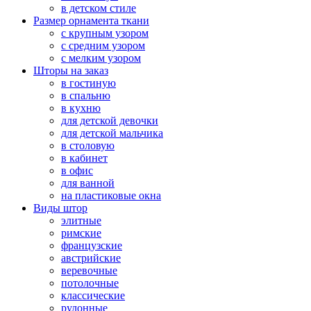
в детском стиле
Размер орнамента ткани
с крупным узором
с средним узором
с мелким узором
Шторы на заказ
в гостиную
в спальню
в кухню
для детской девочки
для детской мальчика
в столовую
в кабинет
в офис
для ванной
на пластиковые окна
Виды штор
элитные
римские
французские
австрийские
веревочные
потолочные
классические
рулонные