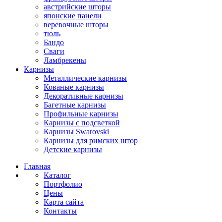
австрийские шторы
японские панели
веревочные шторы
тюль
Бандо
Сваги
Ламбрекены
Карнизы
Металлические карнизы
Кованые карнизы
Декоративные карнизы
Багетные карнизы
Профильные карнизы
Карнизы с подсветкой
Карнизы Swarovski
Карнизы для римских штор
Детские карнизы
Главная
Каталог
Портфолио
Цены
Карта сайта
Контакты