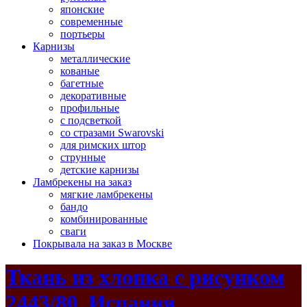
японские
современные
портьеры
Карнизы
металлические
кованые
багетные
декоративные
профильные
с подсветкой
со стразами Swarovski
для римских штор
струнные
детские карнизы
Ламбрекены на заказ
мягкие ламбрекены
бандо
комбинированные
сваги
Покрывала на заказ в Москве
Ткань из хлопка с рисунком
2443/80. Испания,