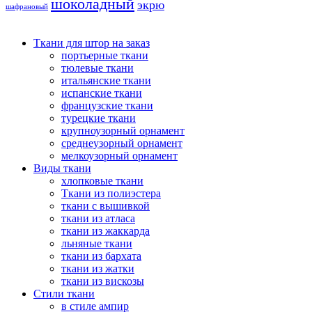
шоколадный
экрю
шафрановый
Ткани для штор на заказ
портьерные ткани
тюлевые ткани
итальянские ткани
испанские ткани
французские ткани
турецкие ткани
крупноузорный орнамент
среднеузорный орнамент
мелкоузорный орнамент
Виды ткани
хлопковые ткани
Ткани из полиэстера
ткани с вышивкой
ткани из атласа
ткани из жаккарда
льняные ткани
ткани из бархата
ткани из жатки
ткани из вискозы
Стили ткани
в стиле ампир