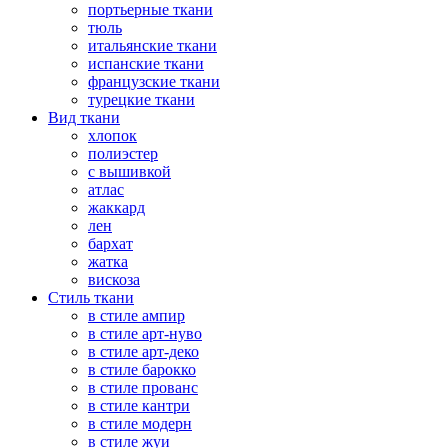
портьерные ткани
тюль
итальянские ткани
испанские ткани
французские ткани
турецкие ткани
Вид ткани
хлопок
полиэстер
с вышивкой
атлас
жаккард
лен
бархат
жатка
вискоза
Стиль ткани
в стиле ампир
в стиле арт-нуво
в стиле арт-деко
в стиле барокко
в стиле прованс
в стиле кантри
в стиле модерн
в стиле жуи