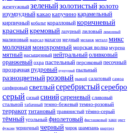
зеленый
золотистый
золото
жемчужный
изумрудный
карамельный
какао
капучино
коричневый
кирпичный
коралловый
кобальт
красный
кремовый
лиловый
лазурный
лимонный
микс
малиновый
медный
махагон
марсал
меланж
металл
молочная
монохромный
морская волна
мурена
мятный
нейтральный
оливковый
насыщенный
оранжевый
пастельный
песочный
охра
персиковый
пудровый
прозрачная
пыльный
пурпурный
розовый
разноцветный
салатовый
самоа
рыжий
серебристый
серебро
светлый
сапфировый
серый
синий
сиреневый
сизый
сливовый
стальной
темно-розовый
темно-бежевый
табачный
терракот
титановый
тёмно-серый
травянистый
тёмный
фиолетовый
угольный
хаки
фисташковый
цвет
черный
шампань
черничный
чирок
фуксии
шартрез