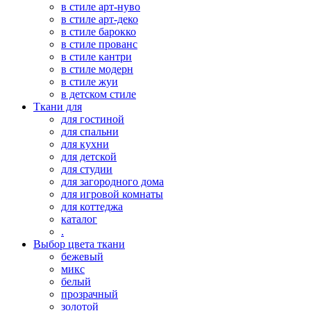
в стиле арт-нуво
в стиле арт-деко
в стиле барокко
в стиле прованс
в стиле кантри
в стиле модерн
в стиле жуи
в детском стиле
Ткани для
для гостиной
для спальни
для кухни
для детской
для студии
для загородного дома
для игровой комнаты
для коттеджа
каталог
.
Выбор цвета ткани
бежевый
микс
белый
прозрачный
золотой