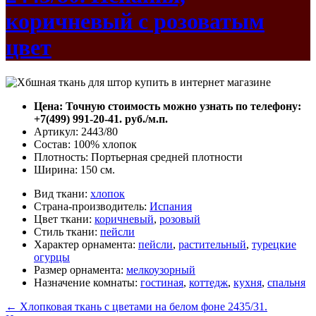
коричневый с розоватым
цвет
Цена: Точную стоимость можно узнать по телефону:
+7(499) 991-20-41. руб./м.п.
Артикул: 2443/80
Состав: 100% хлопок
Плотность: Портьерная средней плотности
Ширина: 150 см.
Вид ткани:
хлопок
Страна-производитель:
Испания
Цвет ткани:
коричневый
,
розовый
Стиль ткани:
пейсли
Характер орнамента:
пейсли
,
растительный
,
турецкие
огурцы
Размер орнамента:
мелкоузорный
Назначение комнаты:
гостиная
,
коттедж
,
кухня
,
спальня
←
Хлопковая ткань с цветами на белом фоне 2435/31.