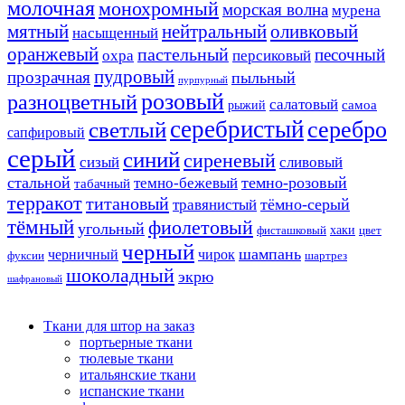
молочная
монохромный
морская волна
мурена
мятный
нейтральный
оливковый
насыщенный
оранжевый
пастельный
песочный
охра
персиковый
пудровый
прозрачная
пыльный
пурпурный
розовый
разноцветный
салатовый
самоа
рыжий
серебристый
серебро
светлый
сапфировый
серый
синий
сиреневый
сизый
сливовый
стальной
темно-розовый
темно-бежевый
табачный
терракот
титановый
тёмно-серый
травянистый
тёмный
фиолетовый
угольный
хаки
фисташковый
цвет
черный
шампань
черничный
чирок
фуксии
шартрез
шоколадный
экрю
шафрановый
Ткани для штор на заказ
портьерные ткани
тюлевые ткани
итальянские ткани
испанские ткани