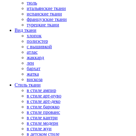
тюль
итальянские ткани
испанские ткани
французские ткани
турецкие ткани
Вид ткани
хлопок
полиэстер
с вышивкой
атлас
жаккард
лен
бархат
жатка
вискоза
Стиль ткани
в стиле ампир
в стиле арт-нуво
в стиле арт-деко
в стиле барокко
в стиле прованс
в стиле кантри
в стиле модерн
в стиле жуи
в детском стиле