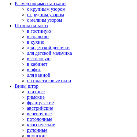
Размер орнамента ткани
с крупным узором
с средним узором
с мелким узором
Шторы на заказ
в гостиную
в спальню
в кухню
для детской девочки
для детской мальчика
в столовую
в кабинет
в офис
для ванной
на пластиковые окна
Виды штор
элитные
римские
французские
австрийские
веревочные
потолочные
классические
рулонные
японские