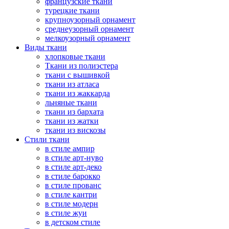
французские ткани
турецкие ткани
крупноузорный орнамент
среднеузорный орнамент
мелкоузорный орнамент
Виды ткани
хлопковые ткани
Ткани из полиэстера
ткани с вышивкой
ткани из атласа
ткани из жаккарда
льняные ткани
ткани из бархата
ткани из жатки
ткани из вискозы
Стили ткани
в стиле ампир
в стиле арт-нуво
в стиле арт-деко
в стиле барокко
в стиле прованс
в стиле кантри
в стиле модерн
в стиле жуи
в детском стиле