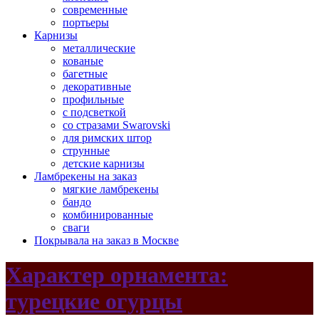
современные
портьеры
Карнизы
металлические
кованые
багетные
декоративные
профильные
с подсветкой
со стразами Swarovski
для римских штор
струнные
детские карнизы
Ламбрекены на заказ
мягкие ламбрекены
бандо
комбинированные
сваги
Покрывала на заказ в Москве
Характер орнамента:
турецкие огурцы