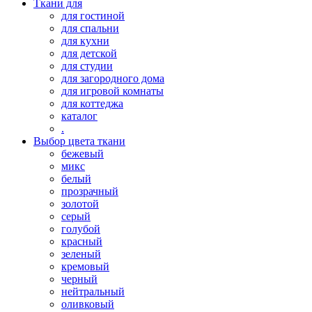
Ткани для
для гостиной
для спальни
для кухни
для детской
для студии
для загородного дома
для игровой комнаты
для коттеджа
каталог
.
Выбор цвета ткани
бежевый
микс
белый
прозрачный
золотой
серый
голубой
красный
зеленый
кремовый
черный
нейтральный
оливковый