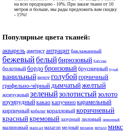
на всю продукцию - 10%. При заказе ткани от 10
метров и больше, мы рады предложить вам скидку
- 15%!
Популярные цвета тканей:
акварель
антрацит
аметист
баклажанный
бежевый
белый
бирюзовый
блёстки
бронзовый
бордо
болотный
брусничный
бурый
ванильный
голубой
горчичный
венге
желтый
дымчатый
грифельно-чёрный
зеленый
золотистый
золото
жемчужный
изумрудный
карамельный
какао
капучино
коричневый
кирпичный
коралловый
кобальт
красный
кремовый
лиловый
лазурный
лимонный
микс
малиновый
медный
махагон
марсал
меланж
металл