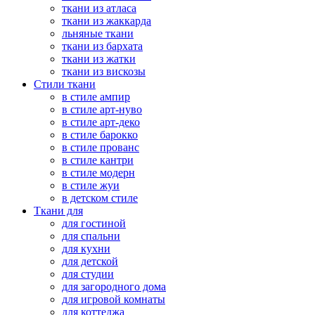
ткани из атласа
ткани из жаккарда
льняные ткани
ткани из бархата
ткани из жатки
ткани из вискозы
Стили ткани
в стиле ампир
в стиле арт-нуво
в стиле арт-деко
в стиле барокко
в стиле прованс
в стиле кантри
в стиле модерн
в стиле жуи
в детском стиле
Ткани для
для гостиной
для спальни
для кухни
для детской
для студии
для загородного дома
для игровой комнаты
для коттеджа