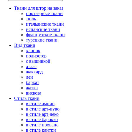
Ткани для штор на заказ
портьерные ткани
тюль
итальянские ткани
испанские ткани
французские ткани
турецкие ткани
Вид ткани
хлопок
полиэстер
с вышивкой
атлас
жаккард
лен
бархат
жатка
вискоза
Стиль ткани
в стиле ампир
в стиле арт-нуво
в стиле арт-деко
в стиле барокко
в стиле прованс
в стиле кантри