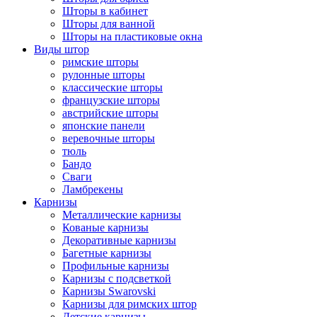
Шторы в кабинет
Шторы для ванной
Шторы на пластиковые окна
Виды штор
римские шторы
рулонные шторы
классические шторы
французские шторы
австрийские шторы
японские панели
веревочные шторы
тюль
Бандо
Сваги
Ламбрекены
Карнизы
Металлические карнизы
Кованые карнизы
Декоративные карнизы
Багетные карнизы
Профильные карнизы
Карнизы с подсветкой
Карнизы Swarovski
Карнизы для римских штор
Детские карнизы