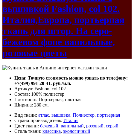
вышивкой Fashion, col 102.
Италия,Европа, портьерная
ткань для штор. На серо-
бежевом фоне ванильные,
розовые цветы
Цена: Точную стоимость можно узнать по телефону:
+7(499) 991-20-41. руб./м.п.
Артикул: Fashion, col 102
Состав: 100% полиэстер
Плотность: Портьерная, плотная
Ширина: 280 см.
Вид ткани:
атлас
,
вышивка
,
Полиэстер
,
портьерная
Страна-производитель:
Италия
Цвет ткани:
бежевый
,
ванильный
,
розовый
,
серый
Стиль ткани:
классика
,
экологичный