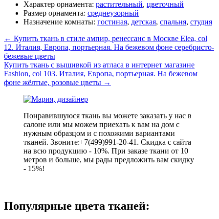
Характер орнамента:
растительный
,
цветочный
Размер орнамента:
среднеузорный
Назначение комнаты:
гостиная
,
детская
,
спальня
,
студия
←
Купить ткань в стиле ампир, ренессанс в Москве Elea, col
12. Италия, Европа, портьерная. На бежевом фоне серебристо-
бежевые цветы
Купить ткань с вышивкой из атласа в интернет магазине
Fashion, col 103. Италия, Европа, портьерная. На бежевом
фоне жёлтые, розовые цветы
→
Понравившуюся ткань вы можете заказать у нас в
салоне или мы можем приехать к вам на дом с
нужным образцом и с похожими вариантами
тканей. Звоните:+7(499)991-20-41. Скидка с сайта
на всю продукцию - 10%. При заказе ткани от 10
метров и больше, мы рады предложить вам скидку
- 15%!
Популярные цвета тканей: