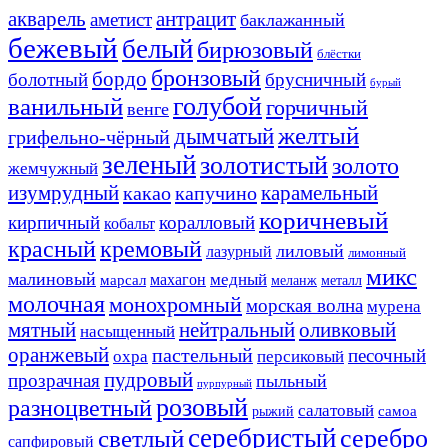
акварель
антрацит
аметист
баклажанный
бежевый
белый
бирюзовый
блёстки
бронзовый
бордо
болотный
брусничный
бурый
ванильный
голубой
горчичный
венге
желтый
дымчатый
грифельно-чёрный
зеленый
золотистый
золото
жемчужный
изумрудный
карамельный
какао
капучино
коричневый
кирпичный
коралловый
кобальт
красный
кремовый
лиловый
лазурный
лимонный
микс
малиновый
медный
махагон
марсал
меланж
металл
молочная
монохромный
морская волна
мурена
мятный
нейтральный
оливковый
насыщенный
оранжевый
пастельный
песочный
охра
персиковый
пудровый
прозрачная
пыльный
пурпурный
розовый
разноцветный
салатовый
самоа
рыжий
серебристый
серебро
светлый
сапфировый