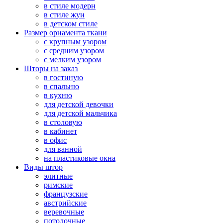
в стиле модерн
в стиле жуи
в детском стиле
Размер орнамента ткани
с крупным узором
с средним узором
с мелким узором
Шторы на заказ
в гостиную
в спальню
в кухню
для детской девочки
для детской мальчика
в столовую
в кабинет
в офис
для ванной
на пластиковые окна
Виды штор
элитные
римские
французские
австрийские
веревочные
потолочные