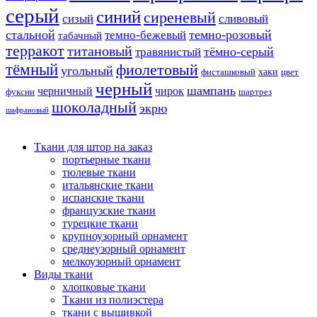
серый
синий
сиреневый
сизый
сливовый
стальной
темно-розовый
темно-бежевый
табачный
терракот
титановый
тёмно-серый
травянистый
тёмный
фиолетовый
угольный
хаки
фисташковый
цвет
черный
шампань
черничный
чирок
фуксии
шартрез
шоколадный
экрю
шафрановый
Ткани для штор на заказ
портьерные ткани
тюлевые ткани
итальянские ткани
испанские ткани
французские ткани
турецкие ткани
крупноузорный орнамент
среднеузорный орнамент
мелкоузорный орнамент
Виды ткани
хлопковые ткани
Ткани из полиэстера
ткани с вышивкой