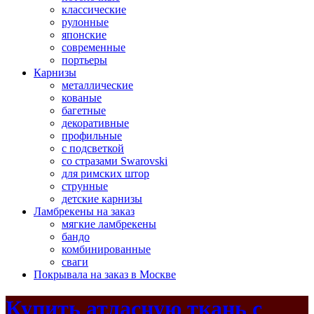
классические
рулонные
японские
современные
портьеры
Карнизы
металлические
кованые
багетные
декоративные
профильные
с подсветкой
со стразами Swarovski
для римских штор
струнные
детские карнизы
Ламбрекены на заказ
мягкие ламбрекены
бандо
комбинированные
сваги
Покрывала на заказ в Москве
Купить атласную ткань с