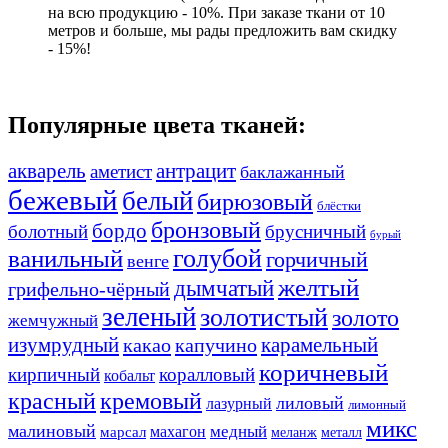
на всю продукцию - 10%. При заказе ткани от 10
метров и больше, мы рады предложить вам скидку
- 15%!
Популярные цвета тканей:
акварель
антрацит
аметист
баклажанный
бежевый
белый
бирюзовый
блёстки
бронзовый
бордо
болотный
брусничный
бурый
ванильный
голубой
горчичный
венге
желтый
дымчатый
грифельно-чёрный
зеленый
золотистый
золото
жемчужный
изумрудный
карамельный
какао
капучино
коричневый
кирпичный
коралловый
кобальт
красный
кремовый
лиловый
лазурный
лимонный
микс
малиновый
медный
махагон
марсал
меланж
металл