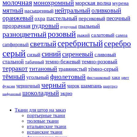
молочная
монохромный
морская волна
мурена
мятный
нейтральный
оливковый
насыщенный
оранжевый
пастельный
песочный
охра
персиковый
пудровый
прозрачная
пыльный
пурпурный
розовый
разноцветный
салатовый
самоа
рыжий
серебристый
серебро
светлый
сапфировый
серый
синий
сиреневый
сизый
сливовый
стальной
темно-розовый
темно-бежевый
табачный
терракот
титановый
тёмно-серый
травянистый
тёмный
фиолетовый
угольный
хаки
фисташковый
цвет
черный
шампань
черничный
чирок
фуксии
шартрез
шоколадный
экрю
шафрановый
Ткани для штор на заказ
портьерные ткани
тюлевые ткани
итальянские ткани
испанские ткани