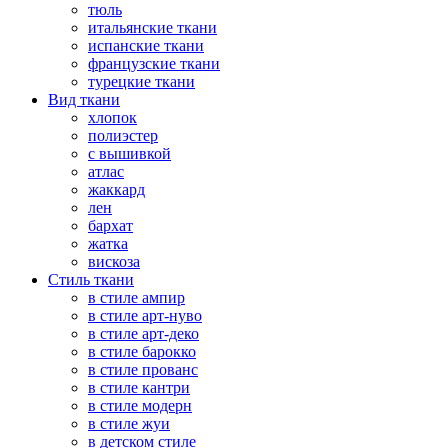
тюль
итальянские ткани
испанские ткани
французские ткани
турецкие ткани
Вид ткани
хлопок
полиэстер
с вышивкой
атлас
жаккард
лен
бархат
жатка
вискоза
Стиль ткани
в стиле ампир
в стиле арт-нуво
в стиле арт-деко
в стиле барокко
в стиле прованс
в стиле кантри
в стиле модерн
в стиле жуи
в детском стиле