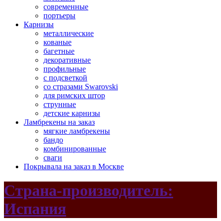
современные
портьеры
Карнизы
металлические
кованые
багетные
декоративные
профильные
с подсветкой
со стразами Swarovski
для римских штор
струнные
детские карнизы
Ламбрекены на заказ
мягкие ламбрекены
бандо
комбинированные
сваги
Покрывала на заказ в Москве
Страна-производитель:
Испания