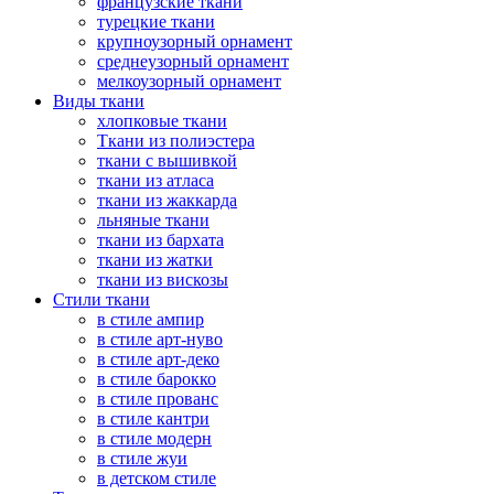
французские ткани
турецкие ткани
крупноузорный орнамент
среднеузорный орнамент
мелкоузорный орнамент
Виды ткани
хлопковые ткани
Ткани из полиэстера
ткани с вышивкой
ткани из атласа
ткани из жаккарда
льняные ткани
ткани из бархата
ткани из жатки
ткани из вискозы
Стили ткани
в стиле ампир
в стиле арт-нуво
в стиле арт-деко
в стиле барокко
в стиле прованс
в стиле кантри
в стиле модерн
в стиле жуи
в детском стиле