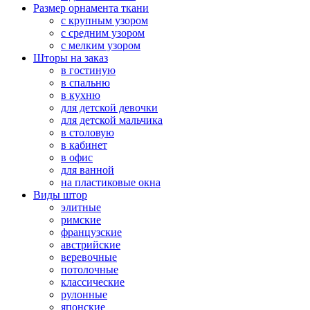
Размер орнамента ткани
с крупным узором
с средним узором
с мелким узором
Шторы на заказ
в гостиную
в спальню
в кухню
для детской девочки
для детской мальчика
в столовую
в кабинет
в офис
для ванной
на пластиковые окна
Виды штор
элитные
римские
французские
австрийские
веревочные
потолочные
классические
рулонные
японские