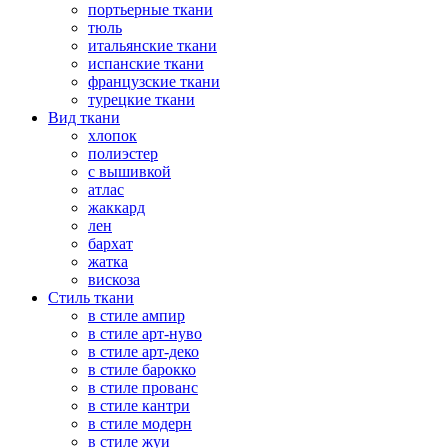
портьерные ткани
тюль
итальянские ткани
испанские ткани
французские ткани
турецкие ткани
Вид ткани
хлопок
полиэстер
с вышивкой
атлас
жаккард
лен
бархат
жатка
вискоза
Стиль ткани
в стиле ампир
в стиле арт-нуво
в стиле арт-деко
в стиле барокко
в стиле прованс
в стиле кантри
в стиле модерн
в стиле жуи