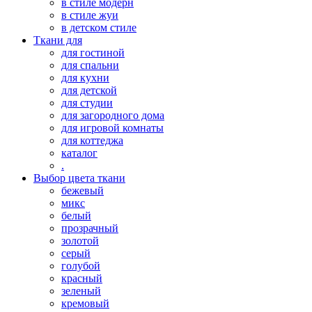
в стиле модерн
в стиле жуи
в детском стиле
Ткани для
для гостиной
для спальни
для кухни
для детской
для студии
для загородного дома
для игровой комнаты
для коттеджа
каталог
.
Выбор цвета ткани
бежевый
микс
белый
прозрачный
золотой
серый
голубой
красный
зеленый
кремовый