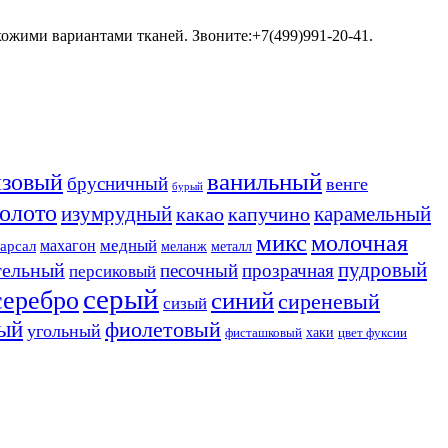
хожими вариантами тканей. Звоните:+7(499)991-20-41.
ванильный
нзовый
брусничный
венге
бурый
золото
изумрудный
карамельный
какао
капучино
микс
молочная
медный
махагон
арсал
меланж
металл
пудровый
тельный
песочный
прозрачная
персиковый
серый
серебро
синий
сиреневый
сизый
ый
фиолетовый
угольный
хаки
фисташковый
цвет фуксии