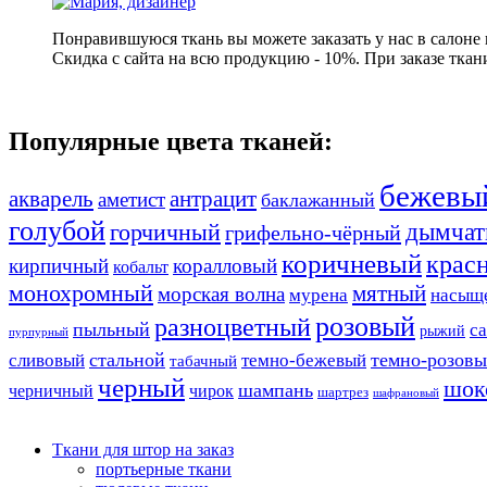
Понравившуюся ткань вы можете заказать у нас в салоне
Скидка с сайта на всю продукцию - 10%. При заказе ткан
Популярные цвета тканей:
бежевы
акварель
антрацит
аметист
баклажанный
голубой
дымчат
горчичный
грифельно-чёрный
коричневый
крас
кирпичный
коралловый
кобальт
монохромный
мятный
морская волна
мурена
насыщ
розовый
разноцветный
пыльный
с
рыжий
пурпурный
стальной
темно-розов
сливовый
темно-бежевый
табачный
черный
шок
шампань
черничный
чирок
шартрез
шафрановый
Ткани для штор на заказ
портьерные ткани