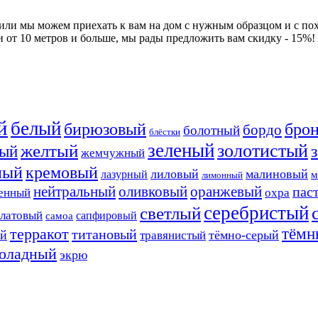
 или мы можем приехать к вам на дом с нужным образцом и с по
и от 10 метров и больше, мы рады предложить вам скидку - 15%!
й
белый
бирюзовый
бро
бордо
болотный
блёстки
зеленый
золотистый
желтый
ый
жемчужный
ный
кремовый
лиловый
малиновый
лазурный
м
лимонный
нейтральный
оливковый
оранжевый
пас
енный
охра
серебристый
светлый
алатовый
сапфировый
самоа
тёмн
терракот
титановый
ый
тёмно-серый
травянистый
оладный
экрю