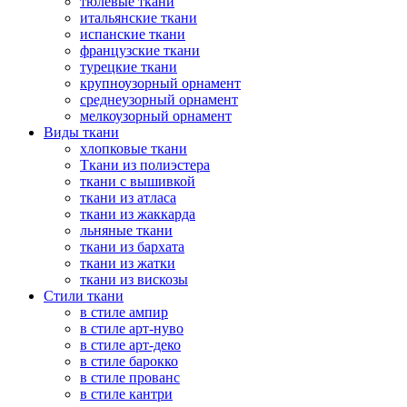
тюлевые ткани
итальянские ткани
испанские ткани
французские ткани
турецкие ткани
крупноузорный орнамент
среднеузорный орнамент
мелкоузорный орнамент
Виды ткани
хлопковые ткани
Ткани из полиэстера
ткани с вышивкой
ткани из атласа
ткани из жаккарда
льняные ткани
ткани из бархата
ткани из жатки
ткани из вискозы
Стили ткани
в стиле ампир
в стиле арт-нуво
в стиле арт-деко
в стиле барокко
в стиле прованс
в стиле кантри