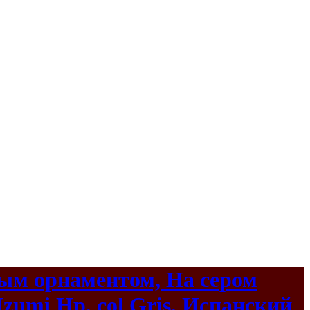
ным орнаментом, На сером
zumi Hp, col Gris, Испанский