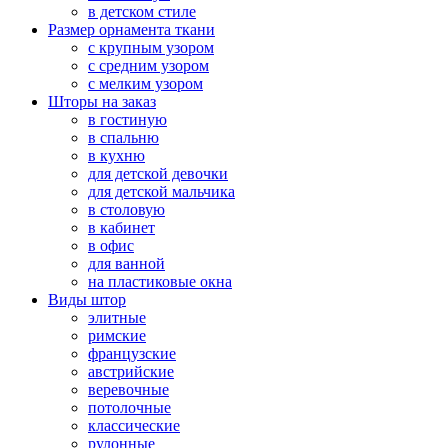
в детском стиле
Размер орнамента ткани
с крупным узором
с средним узором
с мелким узором
Шторы на заказ
в гостиную
в спальню
в кухню
для детской девочки
для детской мальчика
в столовую
в кабинет
в офис
для ванной
на пластиковые окна
Виды штор
элитные
римские
французские
австрийские
веревочные
потолочные
классические
рулонные