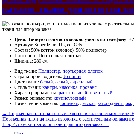
каталог ткани для штор на за
Цена: Точную стоимость можно узнать по телефону: +7(4
Артикул: Super Izumi Hp, col Gris
Состав: 50% коттон (хлопок), 50% полиэстер
Плотность: Портьерная, плотная
Ширина: 280 см.
Вид ткани:
Полиэстер
,
портьерная
,
хлопок
Страна-производитель:
Испания
Цвет ткани:
белый
,
серый
,
сиреневый
Стиль ткани:
кантри
,
классика
,
прованс
Характер орнамента:
растительный
,
цветочный
Размер орнамента:
крупноузорный
Назначение комнаты:
гостиная
,
детская
,
загородный дом
,
←
Портьерная плотная ткань из хлопка в классическом стиле, Н
Портьерная плотная ткань из хлопка с растительным орнаментом
Lila, Испанский каталог ткани для штор на заказ.
→