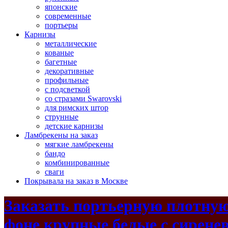
японские
современные
портьеры
Карнизы
металлические
кованые
багетные
декоративные
профильные
с подсветкой
со стразами Swarovski
для римских штор
струнные
детские карнизы
Ламбрекены на заказ
мягкие ламбрекены
бандо
комбинированные
сваги
Покрывала на заказ в Москве
Заказать портьерную плотную
фоне крупные белые с сиренев