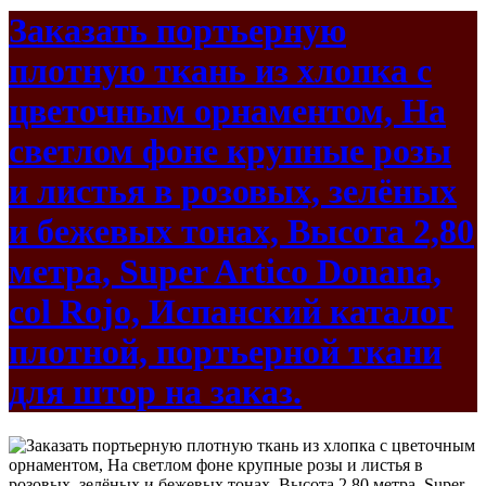
Заказать портьерную
плотную ткань из хлопка с
цветочным орнаментом, На
светлом фоне крупные розы
и листья в розовых, зелёных
и бежевых тонах, Высота 2,80
метра, Super Artico Donana,
col Rojo, Испанский каталог
плотной, портьерной ткани
для штор на заказ.