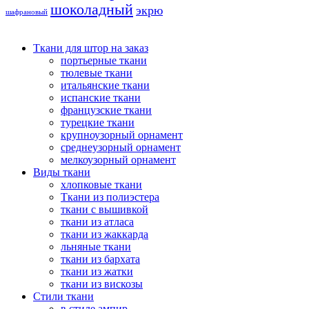
шоколадный
экрю
шафрановый
Ткани для штор на заказ
портьерные ткани
тюлевые ткани
итальянские ткани
испанские ткани
французские ткани
турецкие ткани
крупноузорный орнамент
среднеузорный орнамент
мелкоузорный орнамент
Виды ткани
хлопковые ткани
Ткани из полиэстера
ткани с вышивкой
ткани из атласа
ткани из жаккарда
льняные ткани
ткани из бархата
ткани из жатки
ткани из вискозы
Стили ткани
в стиле ампир