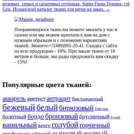
розовых, серых и салатовых оттенках, Super Fiona Donana, col
Gris, Испанский каталог ткани для штор на заказ.
→
Понравившуюся ткань вы можете заказать у нас в
салоне или мы можем приехать к вам на дом с
нужным образцом и с похожими вариантами
тканей. Звоните:+7(499)991-20-41. Скидка с сайта
на всю продукцию - 10%. При заказе ткани от 10
метров и больше, мы рады предложить вам скидку
- 15%!
Популярные цвета тканей:
акварель
антрацит
аметист
баклажанный
бежевый
белый
бирюзовый
блёстки
бронзовый
бордо
болотный
брусничный
бурый
ванильный
голубой
горчичный
венге
желтый
дымчатый
грифельно-чёрный