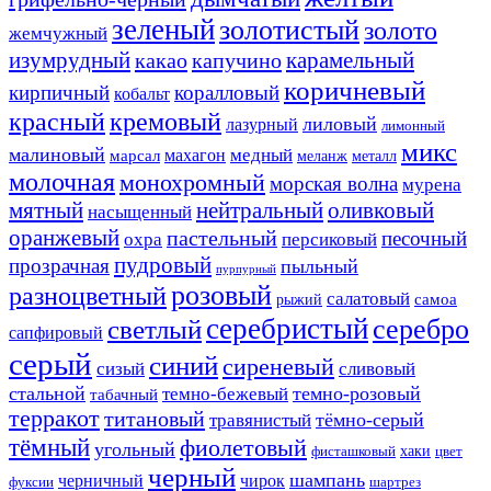
зеленый
золотистый
золото
жемчужный
изумрудный
карамельный
какао
капучино
коричневый
кирпичный
коралловый
кобальт
красный
кремовый
лиловый
лазурный
лимонный
микс
малиновый
медный
махагон
марсал
меланж
металл
молочная
монохромный
морская волна
мурена
мятный
нейтральный
оливковый
насыщенный
оранжевый
пастельный
песочный
охра
персиковый
пудровый
прозрачная
пыльный
пурпурный
розовый
разноцветный
салатовый
самоа
рыжий
серебристый
серебро
светлый
сапфировый
серый
синий
сиреневый
сизый
сливовый
стальной
темно-розовый
темно-бежевый
табачный
терракот
титановый
тёмно-серый
травянистый
тёмный
фиолетовый
угольный
хаки
фисташковый
цвет
черный
шампань
черничный
чирок
фуксии
шартрез