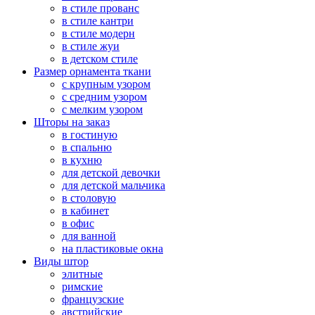
в стиле прованс
в стиле кантри
в стиле модерн
в стиле жуи
в детском стиле
Размер орнамента ткани
с крупным узором
с средним узором
с мелким узором
Шторы на заказ
в гостиную
в спальню
в кухню
для детской девочки
для детской мальчика
в столовую
в кабинет
в офис
для ванной
на пластиковые окна
Виды штор
элитные
римские
французские
австрийские