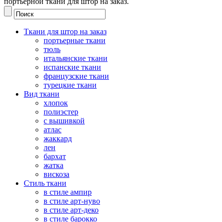
портьерной ткани для штор на заказ.
Ткани для штор на заказ
портьерные ткани
тюль
итальянские ткани
испанские ткани
французские ткани
турецкие ткани
Вид ткани
хлопок
полиэстер
с вышивкой
атлас
жаккард
лен
бархат
жатка
вискоза
Стиль ткани
в стиле ампир
в стиле арт-нуво
в стиле арт-деко
в стиле барокко