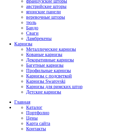
французские шторы
австрийские шторы
японские панели
веревочные шторы
тюль
Бандо
Сваги
Ламбрекены
Карнизы
Металлические карнизы
Кованые карнизы
Декоративные карнизы
Багетные карнизы
Профильные карнизы
Карнизы с подсветкой
Карнизы Swarovski
Карнизы для римских штор
Детские карнизы
Главная
Каталог
Портфолио
Цены
Карта сайта
Контакты