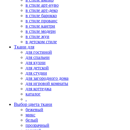
в стиле арт-нуво
в стиле арт-деко
в стиле барокко
в стиле прованс
в стиле кантри
в стиле модерн
в стиле жуи
в детском стиле
Ткани для
для гостиной
для спальни
для кухни
для детской
для студии
для загородного дома
для игровой комнаты
для коттеджа
каталог
.
Выбор цвета ткани
бежевый
микс
белый
прозрачный