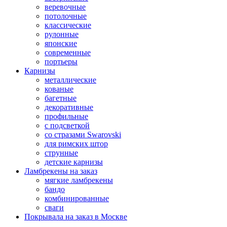
веревочные
потолочные
классические
рулонные
японские
современные
портьеры
Карнизы
металлические
кованые
багетные
декоративные
профильные
с подсветкой
со стразами Swarovski
для римских штор
струнные
детские карнизы
Ламбрекены на заказ
мягкие ламбрекены
бандо
комбинированные
сваги
Покрывала на заказ в Москве