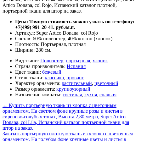
Цена: Точную стоимость можно узнать по телефону:
+7(499) 991-20-41. руб./м.п.
Артикул: Super Artico Donana, col Rojo
Состав: 60% полиэстер, 40% коттон (хлопок)
Плотность: Портьерная, плотная
Ширина: 280 см.
Вид ткани:
Полиэстер
,
портьерная
,
хлопок
Страна-производитель:
Испания
Цвет ткани:
бежевый
Стиль ткани:
классика
,
прованс
Характер орнамента:
растительный
,
цветочный
Размер орнамента:
крупноузорный
Назначение комнаты:
гостиная
,
кухня
,
спальня
←
Купить портьерную ткань из хлопка с цветочным
орнаментом, На светлом фоне крупные розы и листья в
сиренево-голубых тонах, Высота 2,80 метра, Super Artico
Donana, col Lila, Испанский каталог портьерной ткани для
штор на заказ.
Заказать портьерную плотную ткань из хлопка с цветочным
орнаментом, На голубом фоне крупные цветы и листья в