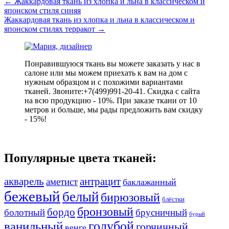
←
Жаккардовая ткань из хлопка и льна в классическом и
японском стиля синяя
Жаккардовая ткань из хлопка и льна в классическом и
японском стилях терракот
→
Понравившуюся ткань вы можете заказать у нас в
салоне или мы можем приехать к вам на дом с
нужным образцом и с похожими вариантами
тканей. Звоните:+7(499)991-20-41. Скидка с сайта
на всю продукцию - 10%. При заказе ткани от 10
метров и больше, мы рады предложить вам скидку
- 15%!
Популярные цвета тканей:
акварель
антрацит
аметист
баклажанный
бежевый
белый
бирюзовый
блёстки
бронзовый
бордо
болотный
брусничный
бурый
ванильный
голубой
горчичный
венге