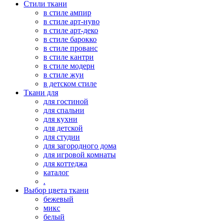
Стили ткани
в стиле ампир
в стиле арт-нуво
в стиле арт-деко
в стиле барокко
в стиле прованс
в стиле кантри
в стиле модерн
в стиле жуи
в детском стиле
Ткани для
для гостиной
для спальни
для кухни
для детской
для студии
для загородного дома
для игровой комнаты
для коттеджа
каталог
.
Выбор цвета ткани
бежевый
микс
белый