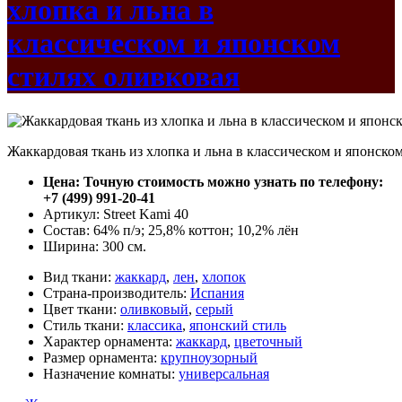
хлопка и льна в
классическом и японском
стилях оливковая
Жаккардовая ткань из хлопка и льна в классическом и японско
Цена: Точную стоимость можно узнать по телефону:
+7 (499) 991-20-41
Артикул: Street Kami 40
Состав: 64% п/э; 25,8% коттон; 10,2% лён
Ширина: 300 см.
Вид ткани:
жаккард
,
лен
,
хлопок
Страна-производитель:
Испания
Цвет ткани:
оливковый
,
серый
Стиль ткани:
классика
,
японский стиль
Характер орнамента:
жаккард
,
цветочный
Размер орнамента:
крупноузорный
Назначение комнаты:
универсальная