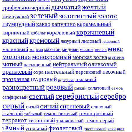
желтый
дымчатый
грифельно-чёрный
зеленый
золотистый
золото
жемчужный
изумрудный
карамельный
какао
капучино
коричневый
кирпичный
коралловый
кобальт
красный
кремовый
лиловый
лазурный
лимонный
микс
малиновый
медный
махагон
марсал
меланж
металл
молочная
монохромный
морская волна
мурена
мятный
нейтральный
оливковый
насыщенный
оранжевый
пастельный
песочный
охра
персиковый
пудровый
прозрачная
пыльный
пурпурный
розовый
разноцветный
салатовый
самоа
рыжий
серебристый
серебро
светлый
сапфировый
серый
синий
сиреневый
сизый
сливовый
стальной
темно-розовый
темно-бежевый
табачный
терракот
титановый
тёмно-серый
травянистый
тёмный
фиолетовый
угольный
хаки
фисташковый
цвет