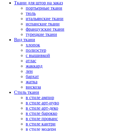
Ткани для штор на заказ
портьерные ткани
тюль
итальянские ткани
испанские ткани
французские ткани
турецкие ткани
Вид ткани
хлопок
полиэстер
с вышивкой
атлас
жаккард
лен
бархат
жатка
вискоза
Стиль ткани
в стиле ампир
в стиле арт-нуво
в стиле арт-деко
в стиле барокко
в стиле прованс
в стиле кантри
в стиле модерн