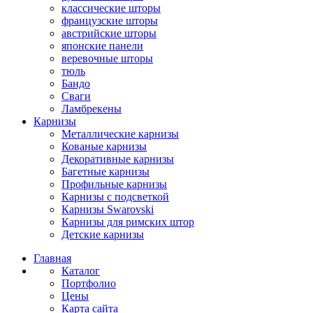
классические шторы
французские шторы
австрийские шторы
японские панели
веревочные шторы
тюль
Бандо
Сваги
Ламбрекены
Карнизы
Металлические карнизы
Кованые карнизы
Декоративные карнизы
Багетные карнизы
Профильные карнизы
Карнизы с подсветкой
Карнизы Swarovski
Карнизы для римских штор
Детские карнизы
Главная
Каталог
Портфолио
Цены
Карта сайта