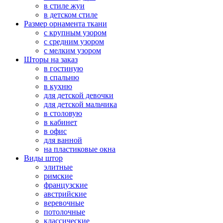
в стиле жуи
в детском стиле
Размер орнамента ткани
с крупным узором
с средним узором
с мелким узором
Шторы на заказ
в гостиную
в спальню
в кухню
для детской девочки
для детской мальчика
в столовую
в кабинет
в офис
для ванной
на пластиковые окна
Виды штор
элитные
римские
французские
австрийские
веревочные
потолочные
классические