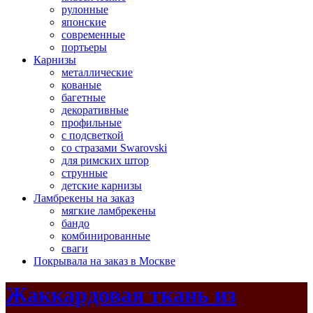
рулонные
японские
современные
портьеры
Карнизы
металлические
кованые
багетные
декоративные
профильные
с подсветкой
со стразами Swarovski
для римских штор
струнные
детские карнизы
Ламбрекены на заказ
мягкие ламбрекены
бандо
комбинированные
сваги
Покрывала на заказ в Москве
Жаккардовая ткань из