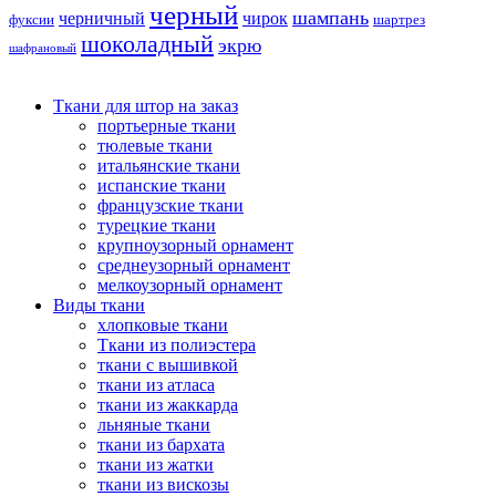
черный
шампань
черничный
чирок
фуксии
шартрез
шоколадный
экрю
шафрановый
Ткани для штор на заказ
портьерные ткани
тюлевые ткани
итальянские ткани
испанские ткани
французские ткани
турецкие ткани
крупноузорный орнамент
среднеузорный орнамент
мелкоузорный орнамент
Виды ткани
хлопковые ткани
Ткани из полиэстера
ткани с вышивкой
ткани из атласа
ткани из жаккарда
льняные ткани
ткани из бархата
ткани из жатки
ткани из вискозы