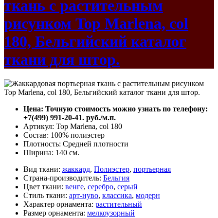
ткань с растительным
рисунком Top Marlena, col
180, Бельгийский каталог
ткани для штор.
Цена: Точную стоимость можно узнать по телефону:
+7(499) 991-20-41. руб./м.п.
Артикул: Top Marlena, col 180
Состав: 100% полиэстер
Плотность: Средней плотности
Ширина: 140 см.
Вид ткани:
жаккард
,
Полиэстер
,
портьерная
Страна-производитель:
Бельгия
Цвет ткани:
венге
,
серебро
,
серый
Стиль ткани:
арт-нуво
,
классика
,
модерн
Характер орнамента:
растительный
Размер орнамента:
мелкоузорный