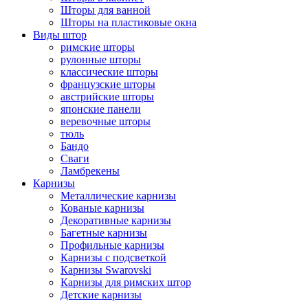
Шторы для ванной
Шторы на пластиковые окна
Виды штор
римские шторы
рулонные шторы
классические шторы
французские шторы
австрийские шторы
японские панели
веревочные шторы
тюль
Бандо
Сваги
Ламбрекены
Карнизы
Металлические карнизы
Кованые карнизы
Декоративные карнизы
Багетные карнизы
Профильные карнизы
Карнизы с подсветкой
Карнизы Swarovski
Карнизы для римских штор
Детские карнизы