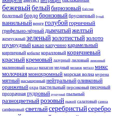
аметист
баклажанный
бежевый
белый
бирюзовый
блёстки
бронзовый
бордо
болотный
брусничный
бурый
ванильный
голубой
горчичный
венге
желтый
дымчатый
грифельно-чёрный
зеленый
золотистый
золото
жемчужный
изумрудный
карамельный
какао
капучино
коричневый
кирпичный
коралловый
кобальт
красный
кремовый
лиловый
лазурный
лимонный
микс
малиновый
медный
махагон
марсал
меланж
металл
молочная
монохромный
морская волна
мурена
мятный
нейтральный
оливковый
насыщенный
оранжевый
пастельный
песочный
охра
персиковый
пудровый
прозрачная
пыльный
пурпурный
розовый
разноцветный
салатовый
самоа
рыжий
серебристый
серебро
светлый
сапфировый