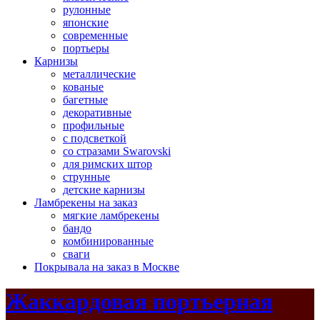
рулонные
японские
современные
портьеры
Карнизы
металлические
кованые
багетные
декоративные
профильные
с подсветкой
со стразами Swarovski
для римских штор
струнные
детские карнизы
Ламбрекены на заказ
мягкие ламбрекены
бандо
комбинированные
сваги
Покрывала на заказ в Москве
Жаккардовая портьерная