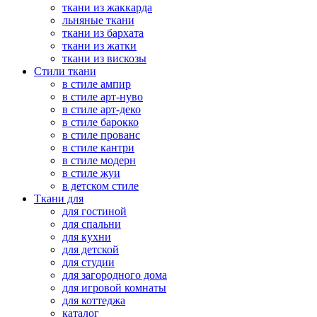
ткани из жаккарда
льняные ткани
ткани из бархата
ткани из жатки
ткани из вискозы
Стили ткани
в стиле ампир
в стиле арт-нуво
в стиле арт-деко
в стиле барокко
в стиле прованс
в стиле кантри
в стиле модерн
в стиле жуи
в детском стиле
Ткани для
для гостиной
для спальни
для кухни
для детской
для студии
для загородного дома
для игровой комнаты
для коттеджа
каталог