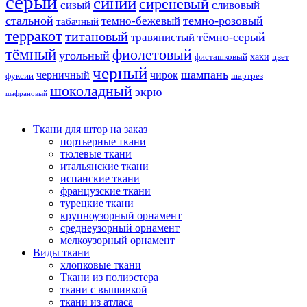
серый
синий
сиреневый
сизый
сливовый
стальной
темно-розовый
темно-бежевый
табачный
терракот
титановый
тёмно-серый
травянистый
тёмный
фиолетовый
угольный
хаки
фисташковый
цвет
черный
шампань
черничный
чирок
фуксии
шартрез
шоколадный
экрю
шафрановый
Ткани для штор на заказ
портьерные ткани
тюлевые ткани
итальянские ткани
испанские ткани
французские ткани
турецкие ткани
крупноузорный орнамент
среднеузорный орнамент
мелкоузорный орнамент
Виды ткани
хлопковые ткани
Ткани из полиэстера
ткани с вышивкой
ткани из атласа