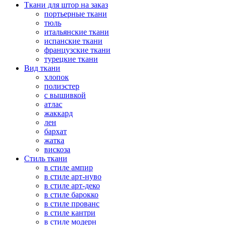
Ткани для штор на заказ
портьерные ткани
тюль
итальянские ткани
испанские ткани
французские ткани
турецкие ткани
Вид ткани
хлопок
полиэстер
с вышивкой
атлас
жаккард
лен
бархат
жатка
вискоза
Стиль ткани
в стиле ампир
в стиле арт-нуво
в стиле арт-деко
в стиле барокко
в стиле прованс
в стиле кантри
в стиле модерн