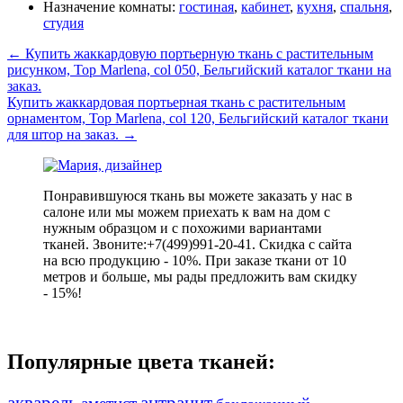
Назначение комнаты:
гостиная
,
кабинет
,
кухня
,
спальня
,
студия
←
Купить жаккардовую портьерную ткань с растительным
рисунком, Top Marlena, col 050, Бельгийский каталог ткани на
заказ.
Купить жаккардовая портьерная ткань с растительным
орнаментом, Top Marlena, col 120, Бельгийский каталог ткани
для штор на заказ.
→
Понравившуюся ткань вы можете заказать у нас в
салоне или мы можем приехать к вам на дом с
нужным образцом и с похожими вариантами
тканей. Звоните:+7(499)991-20-41. Скидка с сайта
на всю продукцию - 10%. При заказе ткани от 10
метров и больше, мы рады предложить вам скидку
- 15%!
Популярные цвета тканей:
акварель
антрацит