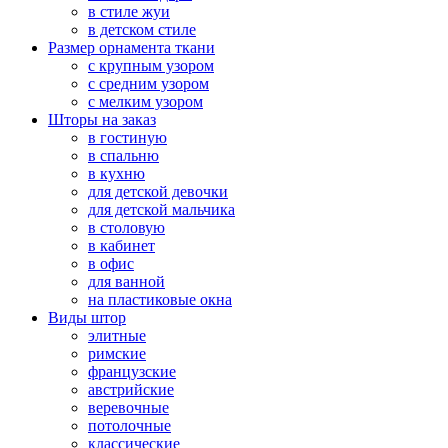
в стиле жуи
в детском стиле
Размер орнамента ткани
с крупным узором
с средним узором
с мелким узором
Шторы на заказ
в гостиную
в спальню
в кухню
для детской девочки
для детской мальчика
в столовую
в кабинет
в офис
для ванной
на пластиковые окна
Виды штор
элитные
римские
французские
австрийские
веревочные
потолочные
классические