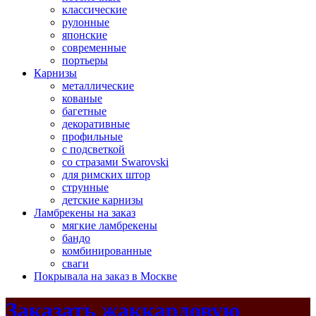
классические
рулонные
японские
современные
портьеры
Карнизы
металлические
кованые
багетные
декоративные
профильные
с подсветкой
со стразами Swarovski
для римских штор
струнные
детские карнизы
Ламбрекены на заказ
мягкие ламбрекены
бандо
комбинированные
сваги
Покрывала на заказ в Москве
Заказать жаккардовую