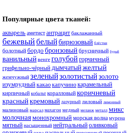
Популярные цвета тканей:
акварель
антрацит
аметист
баклажанный
бежевый
белый
бирюзовый
блёстки
бронзовый
бордо
болотный
брусничный
бурый
ванильный
голубой
горчичный
венге
желтый
дымчатый
грифельно-чёрный
зеленый
золотистый
золото
жемчужный
изумрудный
карамельный
какао
капучино
коричневый
кирпичный
коралловый
кобальт
красный
кремовый
лиловый
лазурный
лимонный
микс
малиновый
медный
махагон
марсал
меланж
металл
молочная
монохромный
морская волна
мурена
мятный
нейтральный
оливковый
насыщенный
оранжевый
пастельный
песочный
охра
персиковый