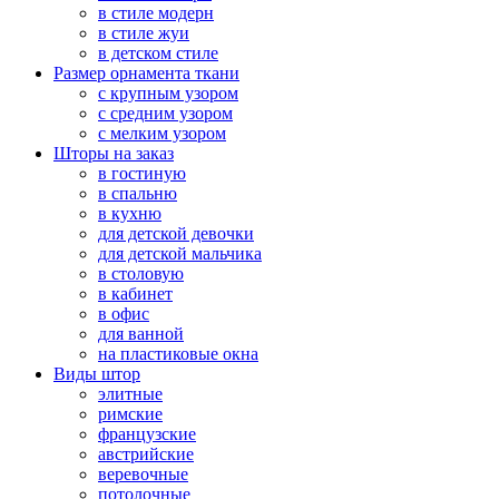
в стиле модерн
в стиле жуи
в детском стиле
Размер орнамента ткани
с крупным узором
с средним узором
с мелким узором
Шторы на заказ
в гостиную
в спальню
в кухню
для детской девочки
для детской мальчика
в столовую
в кабинет
в офис
для ванной
на пластиковые окна
Виды штор
элитные
римские
французские
австрийские
веревочные
потолочные