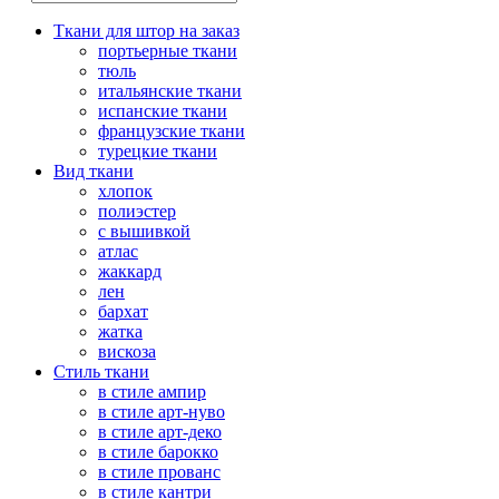
Ткани для штор на заказ
портьерные ткани
тюль
итальянские ткани
испанские ткани
французские ткани
турецкие ткани
Вид ткани
хлопок
полиэстер
с вышивкой
атлас
жаккард
лен
бархат
жатка
вискоза
Стиль ткани
в стиле ампир
в стиле арт-нуво
в стиле арт-деко
в стиле барокко
в стиле прованс
в стиле кантри