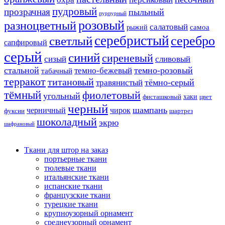
пудровый
прозрачная
пыльный
пурпурный
розовый
разноцветный
салатовый
самоа
рыжий
серебристый
серебро
светлый
сапфировый
серый
синий
сиреневый
сизый
сливовый
стальной
темно-розовый
темно-бежевый
табачный
терракот
титановый
тёмно-серый
травянистый
тёмный
фиолетовый
угольный
хаки
фисташковый
цвет
черный
шампань
черничный
чирок
фуксии
шартрез
шоколадный
экрю
шафрановый
Ткани для штор на заказ
портьерные ткани
тюлевые ткани
итальянские ткани
испанские ткани
французские ткани
турецкие ткани
крупноузорный орнамент
среднеузорный орнамент