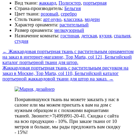
Вид ткани:
жаккард
,
Полиэстер
,
портьерная
Страна-производитель:
Бельгия
Цвет ткани:
розовый
,
серебро
Стиль ткани:
арт-нуво
,
классика
,
модерн
Характер орнамента:
растительный
Размер орнамента:
мелкоузорный
Назначение комнаты:
гостиная
,
детская
,
кухня
,
спальня
,
студия
←
Жаккардовая портьерная ткань с растительным орнаментом
на заказ в интернет-магазине, Top Marta, col 121, Бельгийский
каталог портьерной ткани для штор.
Жаккардовая портьерная ткань с растительным рисунком на
заказ в Москве, Top Marta, col 110, Бельгийский каталог
портьерной жаккардовой ткани для штор на заказ.
→
Понравившуюся ткань вы можете заказать у нас в
салоне или мы можем приехать к вам на дом с
нужным образцом и с похожими вариантами
тканей. Звоните:+7(499)991-20-41. Скидка с сайта
на всю продукцию - 10%. При заказе ткани от 10
метров и больше, мы рады предложить вам скидку
- 15%!