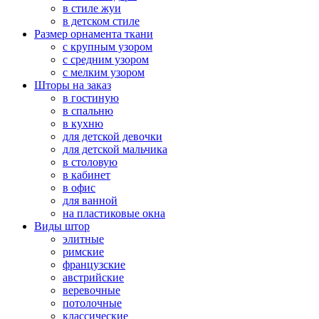
в стиле жуи
в детском стиле
Размер орнамента ткани
с крупным узором
с средним узором
с мелким узором
Шторы на заказ
в гостиную
в спальню
в кухню
для детской девочки
для детской мальчика
в столовую
в кабинет
в офис
для ванной
на пластиковые окна
Виды штор
элитные
римские
французские
австрийские
веревочные
потолочные
классические