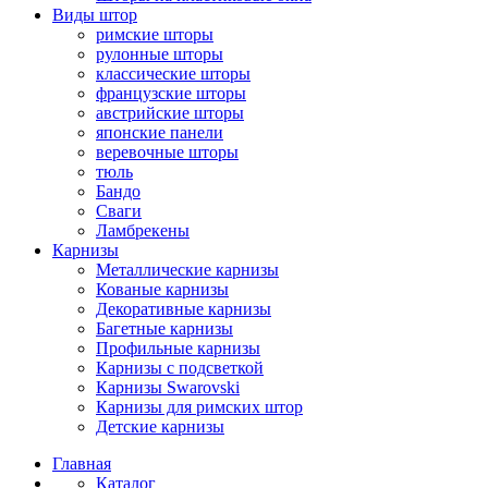
Виды штор
римские шторы
рулонные шторы
классические шторы
французские шторы
австрийские шторы
японские панели
веревочные шторы
тюль
Бандо
Сваги
Ламбрекены
Карнизы
Металлические карнизы
Кованые карнизы
Декоративные карнизы
Багетные карнизы
Профильные карнизы
Карнизы с подсветкой
Карнизы Swarovski
Карнизы для римских штор
Детские карнизы
Главная
Каталог