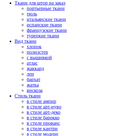
Ткани для штор на заказ
портьерные ткани
тюль
итальянские ткани
испанские ткани
французские ткани
турецкие ткани
Вид ткани
хлопок
полиэстер
с вышивкой
атлас
жаккард
лен
бархат
жатка
вискоза
Стиль ткани
в стиле ампир
в стиле арт-нуво
в стиле арт-деко
в стиле барокко
в стиле прованс
в стиле кантри
в стиле модерн