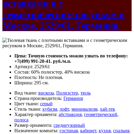
вставками и с
геометрическим рисунком в
Москве, 2529/61, Германия.
Цена: Точную стоимость можно узнать по телефону:
+7(499) 991-20-41. руб./м.п.
Артикул: 2529/61
Состав: 60% полиэстер, 40% вискоза
Плотность: Не плотная.
Ширина: 295 см.
Вид ткани:
вискоза
,
Полиэстер
,
тюль
Страна-производитель:
Германия
Цвет ткани:
серый
Стиль ткани:
кубизм
,
лофт
,
минимализм
,
хай-тек
Характер орнамента:
абстракция
,
геометрический
,
полоса
Размер орнамента:
среднеузорный
Назначение комнаты:
гостиная
,
кабинет
,
кухня
,
спальня
,