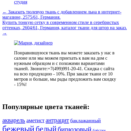
студия
←
Заказать тюлевую ткань с добавлением льна в интернет-
магазине, 2575/61, Германия.
Купить тонкую сетку в современном стиле в серебристых
оттенках, 2604/61, Германия, каталог ткани для штор на заказ.
→
Понравившуюся ткань вы можете заказать у нас в
салоне или мы можем приехать к вам на дом с
нужным образцом и с похожими вариантами
тканей. Звоните:+7(499)991-20-41. Скидка с сайта
на всю продукцию - 10%. При заказе ткани от 10
метров и больше, мы рады предложить вам скидку
- 15%!
Популярные цвета тканей:
акварель
антрацит
аметист
баклажанный
бежевый
белый
бирюзовый
блёстки