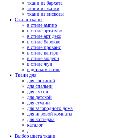
ткани из бархата
ткани из жатки
ткани из вискозы
Стили ткани
в стиле ампир
в стиле арт-нуво
в стиле арт-деко
в стиле барокко
в стиле прованс
в стиле кантри
в стиле модерн
в стиле жуи
в детском стиле
Ткани для
для гостиной
для спальни
для кухни
для детской
для студии
для загородного дома
для игровой комнаты
для коттеджа
каталог
.
Выбор цвета ткани