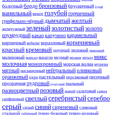
бронзовый
бордо
болотный
брусничный
бурый
ванильный
голубой
горчичный
венге
желтый
дымчатый
грифельно-чёрный
зеленый
золотистый
золото
жемчужный
изумрудный
карамельный
какао
капучино
коричневый
кирпичный
коралловый
кобальт
красный
кремовый
лиловый
лазурный
лимонный
микс
малиновый
медный
махагон
марсал
меланж
металл
молочная
монохромный
морская волна
мурена
мятный
нейтральный
оливковый
насыщенный
оранжевый
пастельный
песочный
охра
персиковый
пудровый
прозрачная
пыльный
пурпурный
розовый
разноцветный
салатовый
самоа
рыжий
серебристый
серебро
светлый
сапфировый
серый
синий
сиреневый
сизый
сливовый
стальной
темно-розовый
темно-бежевый
табачный