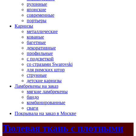
рулонные
японские
современные
портьеры
Карнизы
металлические
кованые
багетные
декоративные
профильные
с подсветкой
со стразами Swarovski
для римских штор
струнные
детские карнизы
Ламбрекены на заказ
мягкие ламбрекены
бандо
комбинированные
сваги
Покрывала на заказ в Москве
Тюлевая ткань с плотными