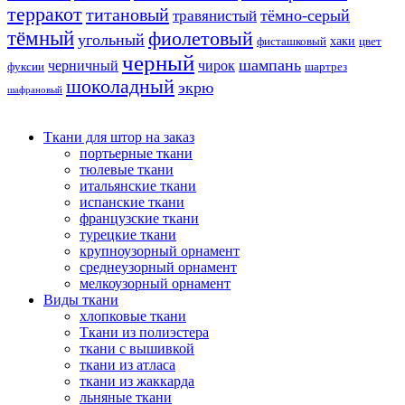
терракот
титановый
тёмно-серый
травянистый
тёмный
фиолетовый
угольный
хаки
фисташковый
цвет
черный
шампань
черничный
чирок
фуксии
шартрез
шоколадный
экрю
шафрановый
Ткани для штор на заказ
портьерные ткани
тюлевые ткани
итальянские ткани
испанские ткани
французские ткани
турецкие ткани
крупноузорный орнамент
среднеузорный орнамент
мелкоузорный орнамент
Виды ткани
хлопковые ткани
Ткани из полиэстера
ткани с вышивкой
ткани из атласа
ткани из жаккарда
льняные ткани