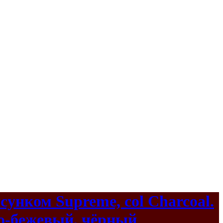
унком Supreme, col Charcoal.
ро-бежевый, чёрный