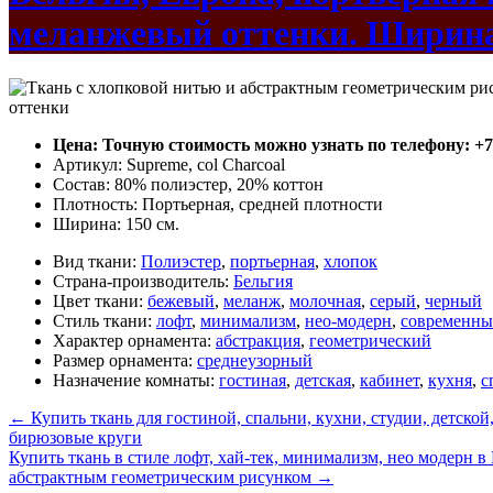
меланжевый оттенки. Ширина
Цена: Точную стоимость можно узнать по телефону: +7(4
Артикул: Supreme, col Charcoal
Состав: 80% полиэстер, 20% коттон
Плотность: Портьерная, средней плотности
Ширина: 150 см.
Вид ткани:
Полиэстер
,
портьерная
,
хлопок
Страна-производитель:
Бельгия
Цвет ткани:
бежевый
,
меланж
,
молочная
,
серый
,
черный
Стиль ткани:
лофт
,
минимализм
,
нео-модерн
,
современн
Характер орнамента:
абстракция
,
геометрический
Размер орнамента:
среднеузорный
Назначение комнаты:
гостиная
,
детская
,
кабинет
,
кухня
,
с
←
Купить ткань для гостиной, спальни, кухни, студии, детской,
бирюзовые круги
Купить ткань в стиле лофт, хай-тек, минимализм, нео модерн в
абстрактным геометрическим рисунком
→