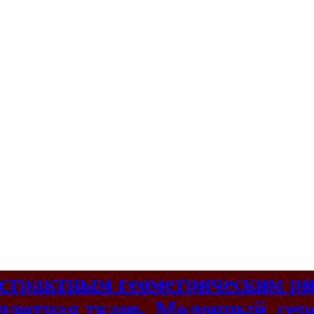
страктным геометрическим рис
 плотная ткань. Молочный, се