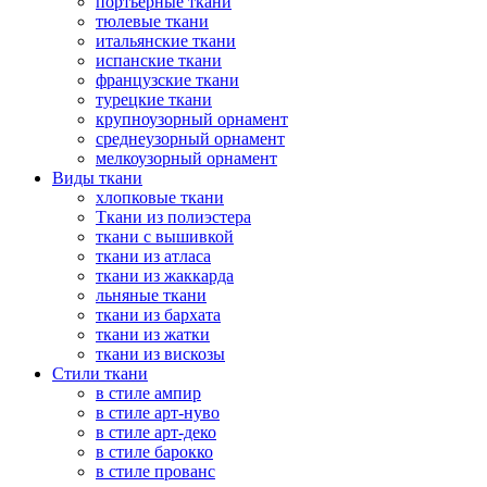
портьерные ткани
тюлевые ткани
итальянские ткани
испанские ткани
французские ткани
турецкие ткани
крупноузорный орнамент
среднеузорный орнамент
мелкоузорный орнамент
Виды ткани
хлопковые ткани
Ткани из полиэстера
ткани с вышивкой
ткани из атласа
ткани из жаккарда
льняные ткани
ткани из бархата
ткани из жатки
ткани из вискозы
Стили ткани
в стиле ампир
в стиле арт-нуво
в стиле арт-деко
в стиле барокко
в стиле прованс