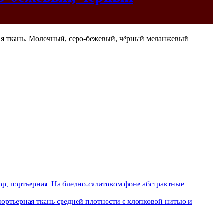
штор, портьерная. На бледно-салатовом фоне абстрактные
 портьерная ткань средней плотности с хлопковой нитью и