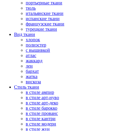
портьерные ткани
тюль
итальянские ткани
испанские ткани
французские ткани
турецкие ткани
Вид ткани
хлопок
полиэстер
с вышивкой
атлас
жаккард
лен
бархат
жатка
вискоза
Стиль ткани
в стиле ампир
в стиле арт-нуво
в стиле арт-деко
в стиле барокко
в стиле прованс
в стиле кантри
в стиле модерн
в стиле жуи