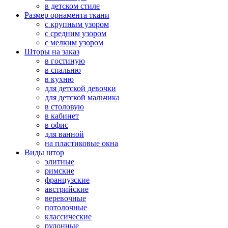
в детском стиле
Размер орнамента ткани
с крупным узором
с средним узором
с мелким узором
Шторы на заказ
в гостиную
в спальню
в кухню
для детской девочки
для детской мальчика
в столовую
в кабинет
в офис
для ванной
на пластиковые окна
Виды штор
элитные
римские
французские
австрийские
веревочные
потолочные
классические
рулонные