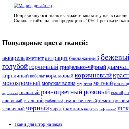
Понравившуюся ткань вы можете заказать у нас в салоне
Скидка с сайта на всю продукцию - 10%. При заказе ткан
Популярные цвета тканей:
бежевы
акварель
антрацит
аметист
баклажанный
голубой
дымчат
горчичный
грифельно-чёрный
коричневый
крас
кирпичный
коралловый
кобальт
монохромный
мятный
морская волна
мурена
насыщ
розовый
разноцветный
пыльный
с
рыжий
пурпурный
стальной
темно-розов
сливовый
темно-бежевый
табачный
черный
шок
шампань
черничный
чирок
шартрез
шафрановый
Ткани для штор на заказ