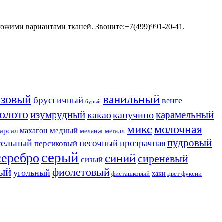
хожими вариантами тканей. Звоните:+7(499)991-20-41.
ванильный
нзовый
брусничный
венге
бурый
золото
изумрудный
карамельный
какао
капучино
микс
молочная
медный
махагон
арсал
меланж
металл
пудровый
тельный
песочный
прозрачная
персиковый
серый
серебро
синий
сиреневый
сизый
ый
фиолетовый
угольный
хаки
фисташковый
цвет фуксии