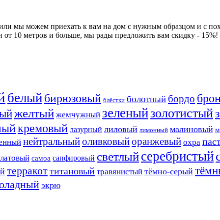
 или мы можем приехать к вам на дом с нужным образцом и с по
и от 10 метров и больше, мы рады предложить вам скидку - 15%!
й
белый
бирюзовый
бро
бордо
болотный
блёстки
зеленый
золотистый
желтый
ый
жемчужный
ный
кремовый
лиловый
малиновый
лазурный
м
лимонный
нейтральный
оливковый
оранжевый
пас
енный
охра
серебристый
светлый
алатовый
сапфировый
самоа
тёмн
терракот
титановый
ый
тёмно-серый
травянистый
оладный
экрю