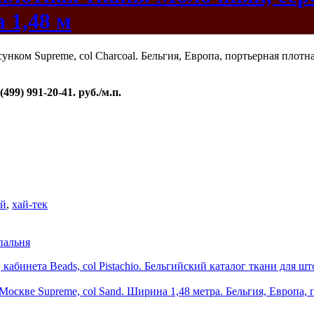
 1,48 м
99) 991-20-41. руб./м.п.
ый
,
хай-тек
пальня
 кабинета Beads, col Pistachio. Бельгийский каталог ткани для 
 Москве Supreme, col Sand. Ширина 1,48 метра. Бельгия, Европа,