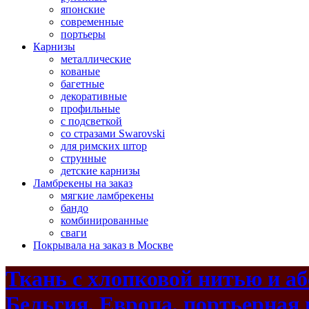
японские
современные
портьеры
Карнизы
металлические
кованые
багетные
декоративные
профильные
с подсветкой
со стразами Swarovski
для римских штор
струнные
детские карнизы
Ламбрекены на заказ
мягкие ламбрекены
бандо
комбинированные
сваги
Покрывала на заказ в Москве
Ткань с хлопковой нитью и аб
Бельгия, Европа, портьерная