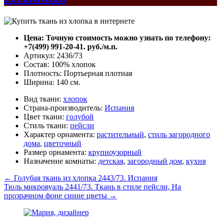
Цена: Точную стоимость можно узнать по телефону:
+7(499) 991-20-41. руб./м.п.
Артикул: 2436/73
Состав: 100% хлопок
Плотность: Портьерная плотная
Ширина: 140 см.
Вид ткани:
хлопок
Страна-производитель:
Испания
Цвет ткани:
голубой
Стиль ткани:
пейсли
Характер орнамента:
растительный
,
стиль загородного
дома
,
цветочный
Размер орнамента:
крупноузорный
Назначение комнаты:
детская
,
загородный дом
,
кухня
←
Голубая ткань из хлопка 2443/73. Испания
Тюль микровуаль 2441/73. Ткань в стиле пейсли, На
прозрачном фоне синие цветы
→