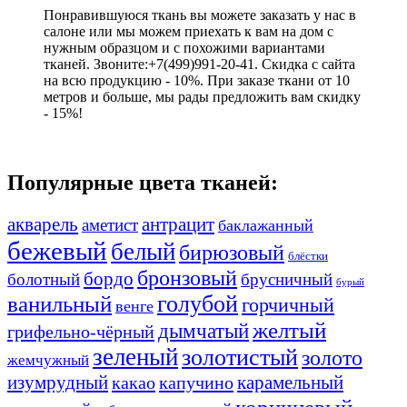
Понравившуюся ткань вы можете заказать у нас в
салоне или мы можем приехать к вам на дом с
нужным образцом и с похожими вариантами
тканей. Звоните:+7(499)991-20-41. Скидка с сайта
на всю продукцию - 10%. При заказе ткани от 10
метров и больше, мы рады предложить вам скидку
- 15%!
Популярные цвета тканей:
акварель
антрацит
аметист
баклажанный
бежевый
белый
бирюзовый
блёстки
бронзовый
бордо
болотный
брусничный
бурый
ванильный
голубой
горчичный
венге
желтый
дымчатый
грифельно-чёрный
зеленый
золотистый
золото
жемчужный
изумрудный
карамельный
какао
капучино