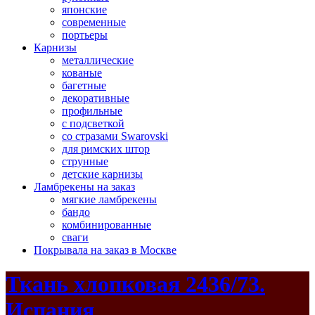
японские
современные
портьеры
Карнизы
металлические
кованые
багетные
декоративные
профильные
с подсветкой
со стразами Swarovski
для римских штор
струнные
детские карнизы
Ламбрекены на заказ
мягкие ламбрекены
бандо
комбинированные
сваги
Покрывала на заказ в Москве
Ткань хлопковая 2436/73.
Испания