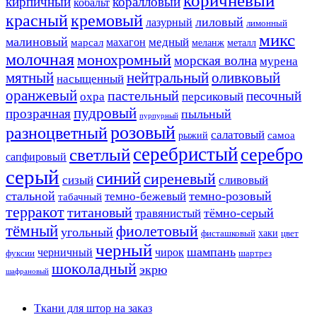
коричневый
кирпичный
коралловый
кобальт
красный
кремовый
лиловый
лазурный
лимонный
микс
малиновый
медный
махагон
марсал
меланж
металл
молочная
монохромный
морская волна
мурена
мятный
нейтральный
оливковый
насыщенный
оранжевый
пастельный
песочный
охра
персиковый
пудровый
прозрачная
пыльный
пурпурный
розовый
разноцветный
салатовый
самоа
рыжий
серебристый
серебро
светлый
сапфировый
серый
синий
сиреневый
сизый
сливовый
стальной
темно-розовый
темно-бежевый
табачный
терракот
титановый
тёмно-серый
травянистый
тёмный
фиолетовый
угольный
хаки
фисташковый
цвет
черный
шампань
черничный
чирок
фуксии
шартрез
шоколадный
экрю
шафрановый
Ткани для штор на заказ