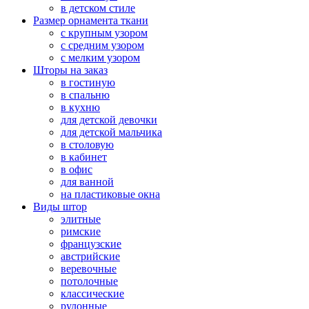
в детском стиле
Размер орнамента ткани
с крупным узором
с средним узором
с мелким узором
Шторы на заказ
в гостиную
в спальню
в кухню
для детской девочки
для детской мальчика
в столовую
в кабинет
в офис
для ванной
на пластиковые окна
Виды штор
элитные
римские
французские
австрийские
веревочные
потолочные
классические
рулонные