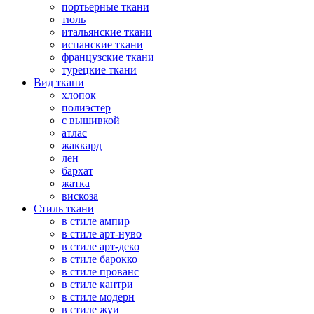
портьерные ткани
тюль
итальянские ткани
испанские ткани
французские ткани
турецкие ткани
Вид ткани
хлопок
полиэстер
с вышивкой
атлас
жаккард
лен
бархат
жатка
вискоза
Стиль ткани
в стиле ампир
в стиле арт-нуво
в стиле арт-деко
в стиле барокко
в стиле прованс
в стиле кантри
в стиле модерн
в стиле жуи