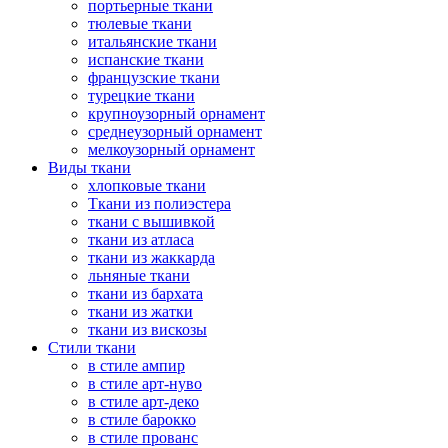
портьерные ткани
тюлевые ткани
итальянские ткани
испанские ткани
французские ткани
турецкие ткани
крупноузорный орнамент
среднеузорный орнамент
мелкоузорный орнамент
Виды ткани
хлопковые ткани
Ткани из полиэстера
ткани с вышивкой
ткани из атласа
ткани из жаккарда
льняные ткани
ткани из бархата
ткани из жатки
ткани из вискозы
Стили ткани
в стиле ампир
в стиле арт-нуво
в стиле арт-деко
в стиле барокко
в стиле прованс