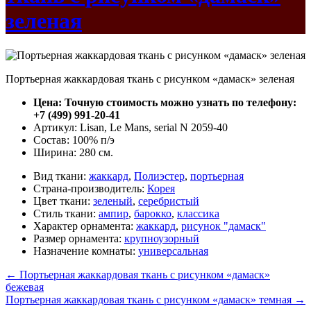
зеленая
Портьерная жаккардовая ткань с рисунком «дамаск» зеленая
Цена: Точную стоимость можно узнать по телефону:
+7 (499) 991-20-41
Артикул: Lisan, Le Mans, serial N 2059-40
Состав: 100% п/э
Ширина: 280 см.
Вид ткани:
жаккард
,
Полиэстер
,
портьерная
Страна-производитель:
Корея
Цвет ткани:
зеленый
,
серебристый
Стиль ткани:
ампир
,
барокко
,
классика
Характер орнамента:
жаккард
,
рисунок "дамаск"
Размер орнамента:
крупноузорный
Назначение комнаты:
универсальная
←
Портьерная жаккардовая ткань с рисунком «дамаск»
бежевая
Портьерная жаккардовая ткань с рисунком «дамаск» темная
→