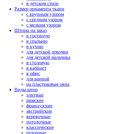
в детском стиле
Размер орнамента ткани
с крупным узором
с средним узором
с мелким узором
Шторы на заказ
в гостиную
в спальню
в кухню
для детской девочки
для детской мальчика
в столовую
в кабинет
в офис
для ванной
на пластиковые окна
Виды штор
элитные
римские
французские
австрийские
веревочные
потолочные
классические
рулонные