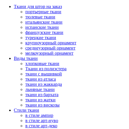
Ткани для штор на заказ
портьерные ткани
тюлевые ткани
итальянские ткани
испанские ткани
французские ткани
турецкие ткани
крупноузорный орнамент
среднеузорный орнамент
мелкоузорный орнамент
Виды ткани
хлопковые ткани
Ткани из полиэстера
ткани с вышивкой
ткани из атласа
ткани из жаккарда
льняные ткани
ткани из бархата
ткани из жатки
ткани из вискозы
Стили ткани
в стиле ампир
в стиле арт-нуво
в стиле арт-деко