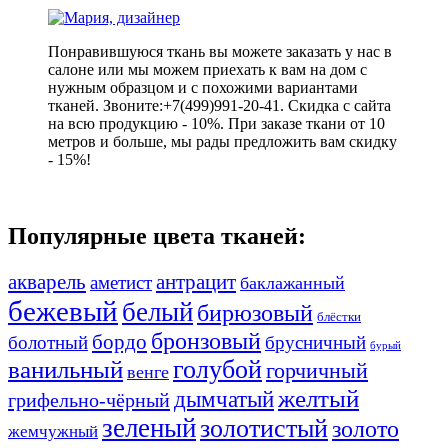
Понравившуюся ткань вы можете заказать у нас в
салоне или мы можем приехать к вам на дом с
нужным образцом и с похожими вариантами
тканей. Звоните:+7(499)991-20-41. Скидка с сайта
на всю продукцию - 10%. При заказе ткани от 10
метров и больше, мы рады предложить вам скидку
- 15%!
Популярные цвета тканей:
акварель
антрацит
аметист
баклажанный
бежевый
белый
бирюзовый
блёстки
бронзовый
бордо
болотный
брусничный
бурый
ванильный
голубой
горчичный
венге
желтый
дымчатый
грифельно-чёрный
зеленый
золотистый
золото
жемчужный