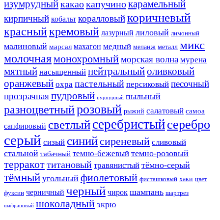
изумрудный
карамельный
какао
капучино
коричневый
кирпичный
коралловый
кобальт
красный
кремовый
лиловый
лазурный
лимонный
микс
малиновый
медный
махагон
марсал
меланж
металл
молочная
монохромный
морская волна
мурена
мятный
нейтральный
оливковый
насыщенный
оранжевый
пастельный
песочный
охра
персиковый
пудровый
прозрачная
пыльный
пурпурный
розовый
разноцветный
салатовый
самоа
рыжий
серебристый
серебро
светлый
сапфировый
серый
синий
сиреневый
сизый
сливовый
стальной
темно-розовый
темно-бежевый
табачный
терракот
титановый
тёмно-серый
травянистый
тёмный
фиолетовый
угольный
хаки
фисташковый
цвет
черный
шампань
черничный
чирок
фуксии
шартрез
шоколадный
экрю
шафрановый