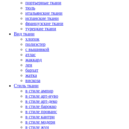
портьерные ткани
тюль
итальянские ткани
испанские ткани
французские ткани
турецкие ткани
Вид ткани
хлопок
полиэстер
с вышивкой
атлас
жаккард
лен
бархат
жатка
вискоза
Стиль ткани
в стиле ампир
в стиле арт-нуво
в стиле арт-деко
в стиле барокко
в стиле прованс
в стиле кантри
в стиле модерн
в стиле жуи