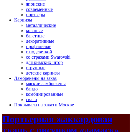
японские
современные
портьеры
Карнизы
металлические
кованые
багетные
декоративные
профильные
с подсветкой
со стразами Swarovski
для римских штор
струнные
детские карнизы
Ламбрекены на заказ
мягкие ламбрекены
бандо
комбинированные
сваги
Покрывала на заказ в Москве
Портьерная жаккардовая
ткань с рисунком «дамаск»