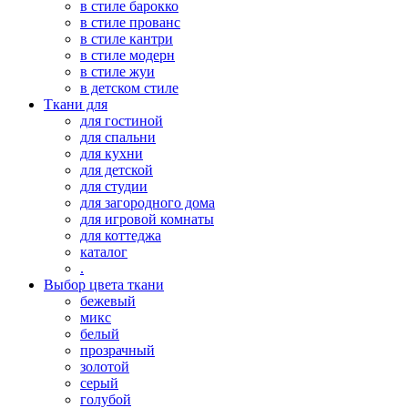
в стиле барокко
в стиле прованс
в стиле кантри
в стиле модерн
в стиле жуи
в детском стиле
Ткани для
для гостиной
для спальни
для кухни
для детской
для студии
для загородного дома
для игровой комнаты
для коттеджа
каталог
.
Выбор цвета ткани
бежевый
микс
белый
прозрачный
золотой
серый
голубой