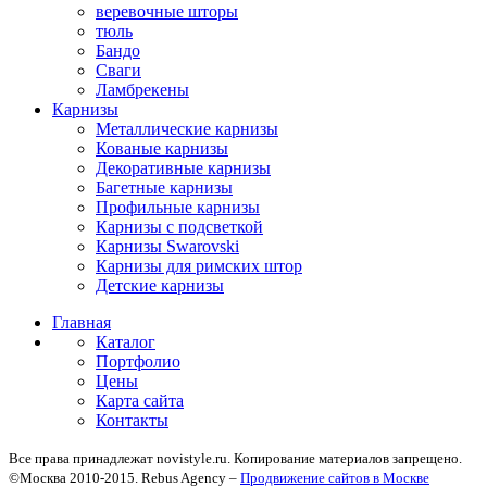
веревочные шторы
тюль
Бандо
Сваги
Ламбрекены
Карнизы
Металлические карнизы
Кованые карнизы
Декоративные карнизы
Багетные карнизы
Профильные карнизы
Карнизы с подсветкой
Карнизы Swarovski
Карнизы для римских штор
Детские карнизы
Главная
Каталог
Портфолио
Цены
Карта сайта
Контакты
Все права принадлежат novistyle.ru. Копирование материалов запрещено.
©Москва 2010-2015. Rebus Agency –
Продвижение сайтов в Москве