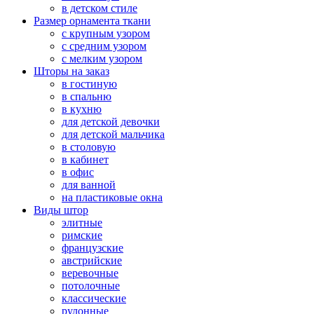
в детском стиле
Размер орнамента ткани
с крупным узором
с средним узором
с мелким узором
Шторы на заказ
в гостиную
в спальню
в кухню
для детской девочки
для детской мальчика
в столовую
в кабинет
в офис
для ванной
на пластиковые окна
Виды штор
элитные
римские
французские
австрийские
веревочные
потолочные
классические
рулонные