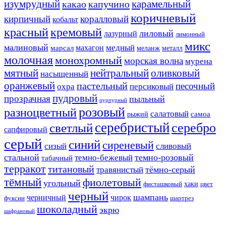
изумрудный
карамельный
какао
капучино
коричневый
кирпичный
коралловый
кобальт
красный
кремовый
лиловый
лазурный
лимонный
микс
малиновый
медный
махагон
марсал
меланж
металл
молочная
монохромный
морская волна
мурена
мятный
нейтральный
оливковый
насыщенный
оранжевый
пастельный
песочный
охра
персиковый
пудровый
прозрачная
пыльный
пурпурный
розовый
разноцветный
салатовый
самоа
рыжий
серебристый
серебро
светлый
сапфировый
серый
синий
сиреневый
сизый
сливовый
стальной
темно-розовый
темно-бежевый
табачный
терракот
титановый
тёмно-серый
травянистый
тёмный
фиолетовый
угольный
хаки
фисташковый
цвет
черный
шампань
черничный
чирок
фуксии
шартрез
шоколадный
экрю
шафрановый