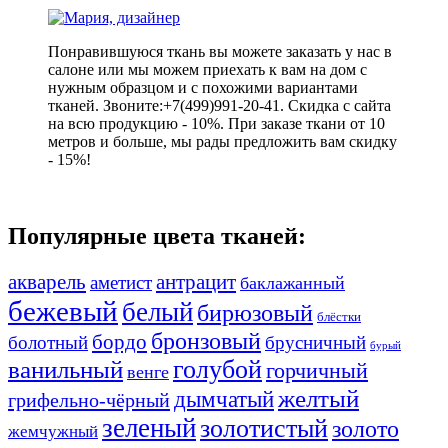
Понравившуюся ткань вы можете заказать у нас в
салоне или мы можем приехать к вам на дом с
нужным образцом и с похожими вариантами
тканей. Звоните:+7(499)991-20-41. Скидка с сайта
на всю продукцию - 10%. При заказе ткани от 10
метров и больше, мы рады предложить вам скидку
- 15%!
Популярные цвета тканей:
акварель
антрацит
аметист
баклажанный
бежевый
белый
бирюзовый
блёстки
бронзовый
бордо
болотный
брусничный
бурый
ванильный
голубой
горчичный
венге
желтый
дымчатый
грифельно-чёрный
зеленый
золотистый
золото
жемчужный