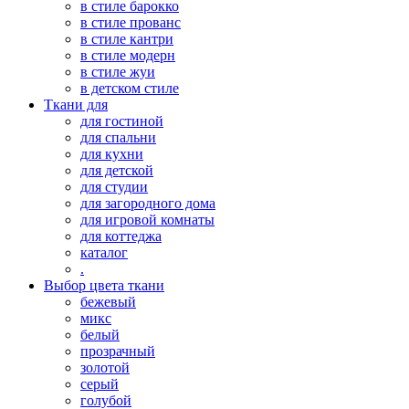
в стиле барокко
в стиле прованс
в стиле кантри
в стиле модерн
в стиле жуи
в детском стиле
Ткани для
для гостиной
для спальни
для кухни
для детской
для студии
для загородного дома
для игровой комнаты
для коттеджа
каталог
.
Выбор цвета ткани
бежевый
микс
белый
прозрачный
золотой
серый
голубой