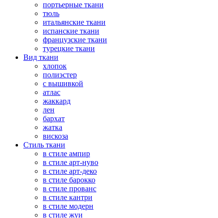
портьерные ткани
тюль
итальянские ткани
испанские ткани
французские ткани
турецкие ткани
Вид ткани
хлопок
полиэстер
с вышивкой
атлас
жаккард
лен
бархат
жатка
вискоза
Стиль ткани
в стиле ампир
в стиле арт-нуво
в стиле арт-деко
в стиле барокко
в стиле прованс
в стиле кантри
в стиле модерн
в стиле жуи