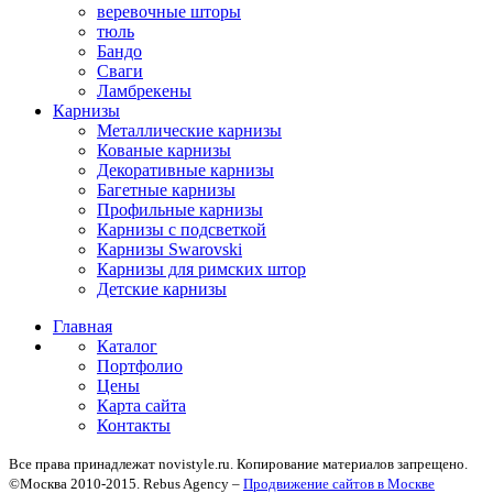
веревочные шторы
тюль
Бандо
Сваги
Ламбрекены
Карнизы
Металлические карнизы
Кованые карнизы
Декоративные карнизы
Багетные карнизы
Профильные карнизы
Карнизы с подсветкой
Карнизы Swarovski
Карнизы для римских штор
Детские карнизы
Главная
Каталог
Портфолио
Цены
Карта сайта
Контакты
Все права принадлежат novistyle.ru. Копирование материалов запрещено.
©Москва 2010-2015. Rebus Agency –
Продвижение сайтов в Москве