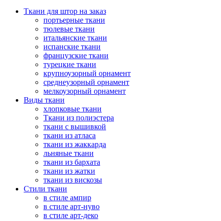
Ткани для штор на заказ
портьерные ткани
тюлевые ткани
итальянские ткани
испанские ткани
французские ткани
турецкие ткани
крупноузорный орнамент
среднеузорный орнамент
мелкоузорный орнамент
Виды ткани
хлопковые ткани
Ткани из полиэстера
ткани с вышивкой
ткани из атласа
ткани из жаккарда
льняные ткани
ткани из бархата
ткани из жатки
ткани из вискозы
Стили ткани
в стиле ампир
в стиле арт-нуво
в стиле арт-деко