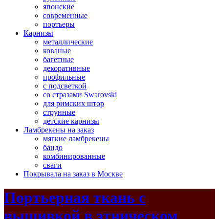
японские
современные
портьеры
Карнизы
металлические
кованые
багетные
декоративные
профильные
с подсветкой
со стразами Swarovski
для римских штор
струнные
детские карнизы
Ламбрекены на заказ
мягкие ламбрекены
бандо
комбинированные
сваги
Покрывала на заказ в Москве
Портьерная ткань с
вышивкой в этническом