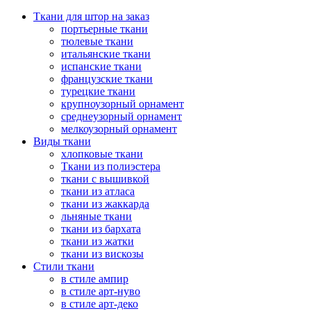
Ткани для штор на заказ
портьерные ткани
тюлевые ткани
итальянские ткани
испанские ткани
французские ткани
турецкие ткани
крупноузорный орнамент
среднеузорный орнамент
мелкоузорный орнамент
Виды ткани
хлопковые ткани
Ткани из полиэстера
ткани с вышивкой
ткани из атласа
ткани из жаккарда
льняные ткани
ткани из бархата
ткани из жатки
ткани из вискозы
Стили ткани
в стиле ампир
в стиле арт-нуво
в стиле арт-деко