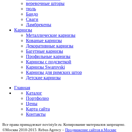
веревочные шторы
тюль
Бандо
Сваги
Ламбрекены
Карнизы
Металлические карнизы
Кованые карнизы
Декоративные карнизы
Багетные карнизы
Профильные карнизы
Карнизы с подсветкой
Карнизы Swarovski
Карнизы для римских штор
Детские карнизы
Главная
Каталог
Портфолио
Цены
Карта сайта
Контакты
Все права принадлежат novistyle.ru. Копирование материалов запрещено.
©Москва 2010-2015. Rebus Agency –
Продвижение сайтов в Москве