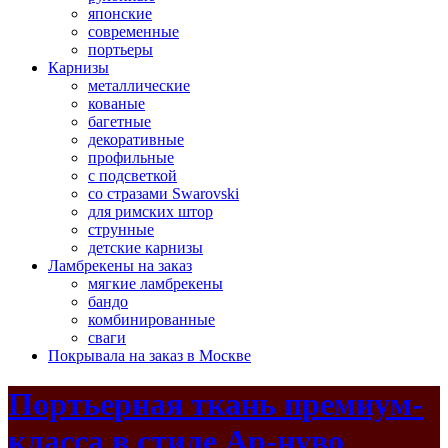
японские
современные
портьеры
Карнизы
металлические
кованые
багетные
декоративные
профильные
с подсветкой
со стразами Swarovski
для римских штор
струнные
детские карнизы
Ламбрекены на заказ
мягкие ламбрекены
бандо
комбинированные
сваги
Покрывала на заказ в Москве
Портьерная ткань премиум-
класса в стиле Ар-нуво