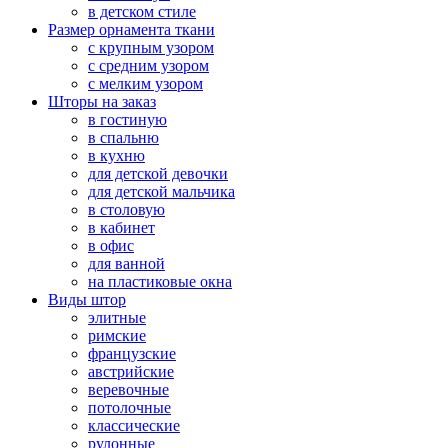
в детском стиле
Размер орнамента ткани
с крупным узором
с средним узором
с мелким узором
Шторы на заказ
в гостиную
в спальню
в кухню
для детской девочки
для детской мальчика
в столовую
в кабинет
в офис
для ванной
на пластиковые окна
Виды штор
элитные
римские
французские
австрийские
веревочные
потолочные
классические
рулонные