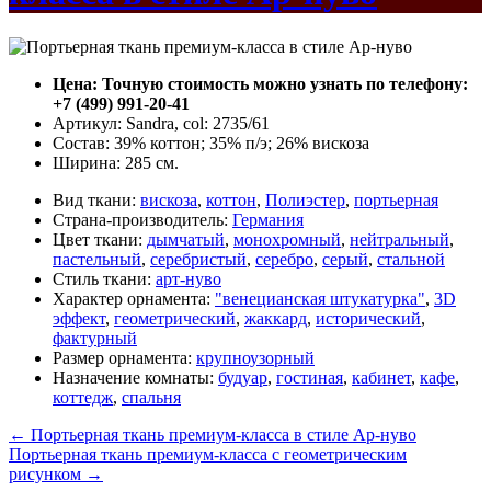
Цена: Точную стоимость можно узнать по телефону:
+7 (499) 991-20-41
Артикул: Sandra, col: 2735/61
Состав: 39% коттон; 35% п/э; 26% вискоза
Ширина: 285 см.
Вид ткани:
вискоза
,
коттон
,
Полиэстер
,
портьерная
Страна-производитель:
Германия
Цвет ткани:
дымчатый
,
монохромный
,
нейтральный
,
пастельный
,
серебристый
,
серебро
,
серый
,
стальной
Стиль ткани:
арт-нуво
Характер орнамента:
"венецианская штукатурка"
,
3D
эффект
,
геометрический
,
жаккард
,
исторический
,
фактурный
Размер орнамента:
крупноузорный
Назначение комнаты:
будуар
,
гостиная
,
кабинет
,
кафе
,
коттедж
,
спальня
←
Портьерная ткань премиум-класса в стиле Ар-нуво
Портьерная ткань премиум-класса с геометрическим
рисунком
→