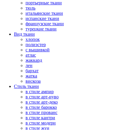
портьерные ткани
тюль
итальянские ткани
испанские ткани
французские ткани
турецкие ткани
Вид ткани
хлопок
полиэстер
с вышивкой
атлас
жаккард
лен
бархат
жатка
вискоза
Стиль ткани
в стиле ампир
в стиле арт-нуво
в стиле арт-деко
в стиле барокко
в стиле прованс
в стиле кантри
в стиле модерн
в стиле жуи