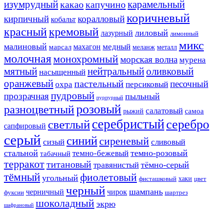
изумрудный
карамельный
какао
капучино
коричневый
кирпичный
коралловый
кобальт
красный
кремовый
лиловый
лазурный
лимонный
микс
малиновый
медный
махагон
марсал
меланж
металл
молочная
монохромный
морская волна
мурена
мятный
нейтральный
оливковый
насыщенный
оранжевый
пастельный
песочный
охра
персиковый
пудровый
прозрачная
пыльный
пурпурный
розовый
разноцветный
салатовый
самоа
рыжий
серебристый
серебро
светлый
сапфировый
серый
синий
сиреневый
сизый
сливовый
стальной
темно-розовый
темно-бежевый
табачный
терракот
титановый
тёмно-серый
травянистый
тёмный
фиолетовый
угольный
хаки
фисташковый
цвет
черный
шампань
черничный
чирок
фуксии
шартрез
шоколадный
экрю
шафрановый