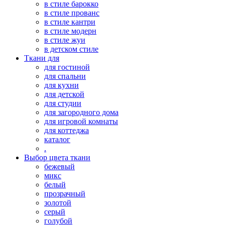
в стиле барокко
в стиле прованс
в стиле кантри
в стиле модерн
в стиле жуи
в детском стиле
Ткани для
для гостиной
для спальни
для кухни
для детской
для студии
для загородного дома
для игровой комнаты
для коттеджа
каталог
.
Выбор цвета ткани
бежевый
микс
белый
прозрачный
золотой
серый
голубой