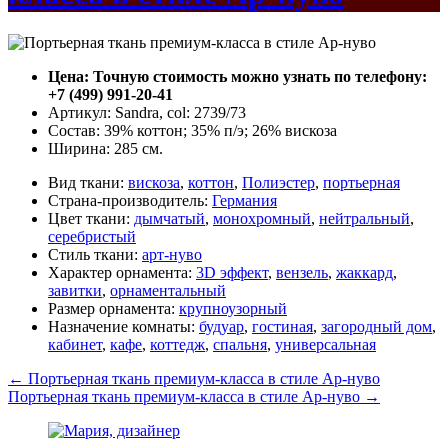
Цена: Точную стоимость можно узнать по телефону:
+7 (499) 991-20-41
Артикул: Sandra, col: 2739/73
Состав: 39% коттон; 35% п/э; 26% вискоза
Ширина: 285 см.
Вид ткани:
вискоза
,
коттон
,
Полиэстер
,
портьерная
Страна-производитель:
Германия
Цвет ткани:
дымчатый
,
монохромный
,
нейтральный
,
серебристый
Стиль ткани:
арт-нуво
Характер орнамента:
3D эффект
,
вензель
,
жаккард
,
завитки
,
орнаментальный
Размер орнамента:
крупноузорный
Назначение комнаты:
будуар
,
гостиная
,
загородный дом
,
кабинет
,
кафе
,
коттедж
,
спальня
,
универсальная
←
Портьерная ткань премиум-класса в стиле Ар-нуво
Портьерная ткань премиум-класса в стиле Ар-нуво
→