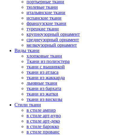
портьерные ткани
тюлевые ткани
итальянские ткани
испанские ткани
французские ткани
турецкие ткани
крупноузорный орнамент
среднеузорный орнамент
мелкоузорный орнамент
Виды ткани
хлопковые ткани
Ткани из полиэстера
ткани с вышивкой
ткани из атласа
ткани из жаккарда
льняные ткани
ткани из бархата
ткани из жатки
ткани из вискозы
Стили ткани
в стиле ампир
в стиле арт-нуво
в стиле арт-деко
в стиле барокко
в стиле прованс