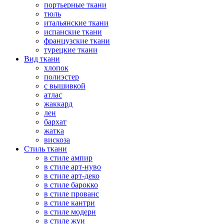
портьерные ткани
тюль
итальянские ткани
испанские ткани
французские ткани
турецкие ткани
Вид ткани
хлопок
полиэстер
с вышивкой
атлас
жаккард
лен
бархат
жатка
вискоза
Стиль ткани
в стиле ампир
в стиле арт-нуво
в стиле арт-деко
в стиле барокко
в стиле прованс
в стиле кантри
в стиле модерн
в стиле жуи