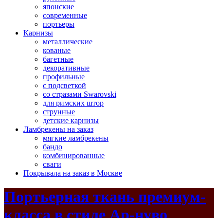
японские
современные
портьеры
Карнизы
металлические
кованые
багетные
декоративные
профильные
с подсветкой
со стразами Swarovski
для римских штор
струнные
детские карнизы
Ламбрекены на заказ
мягкие ламбрекены
бандо
комбинированные
сваги
Покрывала на заказ в Москве
Портьерная ткань премиум-
класса в стиле Ар-нуво