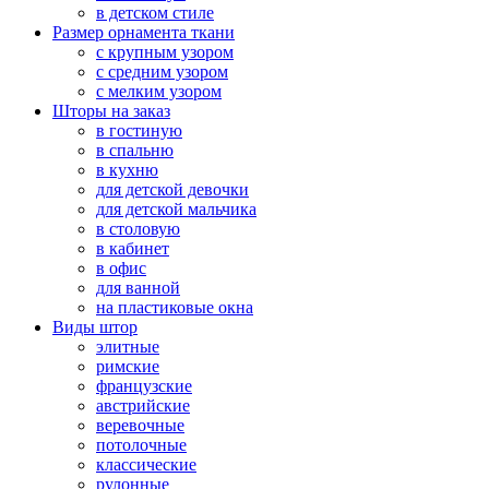
в детском стиле
Размер орнамента ткани
с крупным узором
с средним узором
с мелким узором
Шторы на заказ
в гостиную
в спальню
в кухню
для детской девочки
для детской мальчика
в столовую
в кабинет
в офис
для ванной
на пластиковые окна
Виды штор
элитные
римские
французские
австрийские
веревочные
потолочные
классические
рулонные