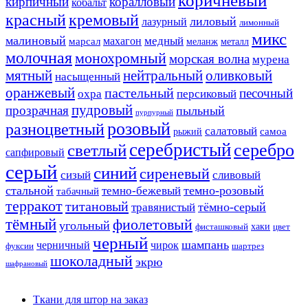
коричневый
кирпичный
коралловый
кобальт
красный
кремовый
лиловый
лазурный
лимонный
микс
малиновый
медный
махагон
марсал
меланж
металл
молочная
монохромный
морская волна
мурена
мятный
нейтральный
оливковый
насыщенный
оранжевый
пастельный
песочный
охра
персиковый
пудровый
прозрачная
пыльный
пурпурный
розовый
разноцветный
салатовый
самоа
рыжий
серебристый
серебро
светлый
сапфировый
серый
синий
сиреневый
сизый
сливовый
стальной
темно-розовый
темно-бежевый
табачный
терракот
титановый
тёмно-серый
травянистый
тёмный
фиолетовый
угольный
хаки
фисташковый
цвет
черный
шампань
черничный
чирок
фуксии
шартрез
шоколадный
экрю
шафрановый
Ткани для штор на заказ