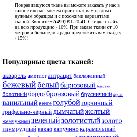
Понравившуюся ткань вы можете заказать у нас в
салоне или мы можем приехать к вам на дом с
нужным образцом и с похожими вариантами
тканей. Звоните:+7(499)991-20-41. Скидка с сайта
на всю продукцию - 10%. При заказе ткани от 10
метров и больше, мы рады предложить вам скидку
- 15%!
Популярные цвета тканей:
акварель
антрацит
аметист
баклажанный
бежевый
белый
бирюзовый
блёстки
бронзовый
бордо
болотный
брусничный
бурый
ванильный
голубой
горчичный
венге
желтый
дымчатый
грифельно-чёрный
зеленый
золотистый
золото
жемчужный
изумрудный
карамельный
какао
капучино