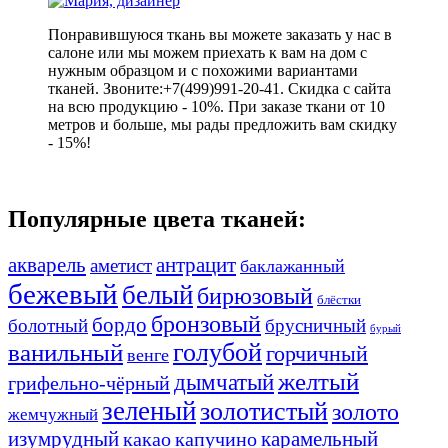
Понравившуюся ткань вы можете заказать у нас в
салоне или мы можем приехать к вам на дом с
нужным образцом и с похожими вариантами
тканей. Звоните:+7(499)991-20-41. Скидка с сайта
на всю продукцию - 10%. При заказе ткани от 10
метров и больше, мы рады предложить вам скидку
- 15%!
Популярные цвета тканей:
акварель
антрацит
аметист
баклажанный
бежевый
белый
бирюзовый
блёстки
бронзовый
бордо
болотный
брусничный
бурый
ванильный
голубой
горчичный
венге
желтый
дымчатый
грифельно-чёрный
зеленый
золотистый
золото
жемчужный
изумрудный
карамельный
какао
капучино