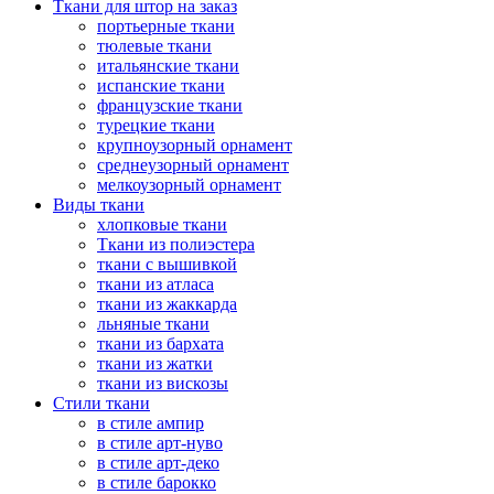
Ткани для штор на заказ
портьерные ткани
тюлевые ткани
итальянские ткани
испанские ткани
французские ткани
турецкие ткани
крупноузорный орнамент
среднеузорный орнамент
мелкоузорный орнамент
Виды ткани
хлопковые ткани
Ткани из полиэстера
ткани с вышивкой
ткани из атласа
ткани из жаккарда
льняные ткани
ткани из бархата
ткани из жатки
ткани из вискозы
Стили ткани
в стиле ампир
в стиле арт-нуво
в стиле арт-деко
в стиле барокко