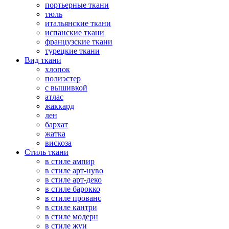
портьерные ткани
тюль
итальянские ткани
испанские ткани
французские ткани
турецкие ткани
Вид ткани
хлопок
полиэстер
с вышивкой
атлас
жаккард
лен
бархат
жатка
вискоза
Стиль ткани
в стиле ампир
в стиле арт-нуво
в стиле арт-деко
в стиле барокко
в стиле прованс
в стиле кантри
в стиле модерн
в стиле жуи