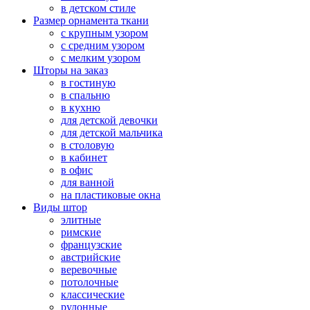
в детском стиле
Размер орнамента ткани
с крупным узором
с средним узором
с мелким узором
Шторы на заказ
в гостиную
в спальню
в кухню
для детской девочки
для детской мальчика
в столовую
в кабинет
в офис
для ванной
на пластиковые окна
Виды штор
элитные
римские
французские
австрийские
веревочные
потолочные
классические
рулонные