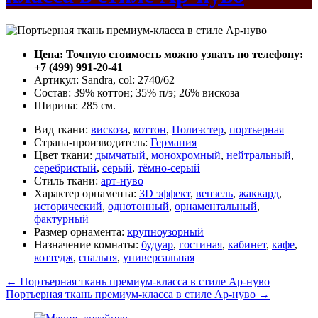
Цена: Точную стоимость можно узнать по телефону:
+7 (499) 991-20-41
Артикул: Sandra, col: 2740/62
Состав: 39% коттон; 35% п/э; 26% вискоза
Ширина: 285 см.
Вид ткани:
вискоза
,
коттон
,
Полиэстер
,
портьерная
Страна-производитель:
Германия
Цвет ткани:
дымчатый
,
монохромный
,
нейтральный
,
серебристый
,
серый
,
тёмно-серый
Стиль ткани:
арт-нуво
Характер орнамента:
3D эффект
,
вензель
,
жаккард
,
исторический
,
однотонный
,
орнаментальный
,
фактурный
Размер орнамента:
крупноузорный
Назначение комнаты:
будуар
,
гостиная
,
кабинет
,
кафе
,
коттедж
,
спальня
,
универсальная
←
Портьерная ткань премиум-класса в стиле Ар-нуво
Портьерная ткань премиум-класса в стиле Ар-нуво
→