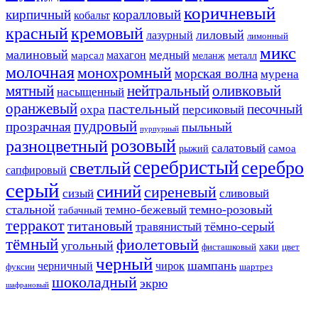
коричневый
кирпичный
коралловый
кобальт
красный
кремовый
лиловый
лазурный
лимонный
микс
малиновый
медный
махагон
марсал
меланж
металл
молочная
монохромный
морская волна
мурена
мятный
нейтральный
оливковый
насыщенный
оранжевый
пастельный
песочный
охра
персиковый
пудровый
прозрачная
пыльный
пурпурный
розовый
разноцветный
салатовый
самоа
рыжий
серебристый
серебро
светлый
сапфировый
серый
синий
сиреневый
сизый
сливовый
стальной
темно-розовый
темно-бежевый
табачный
терракот
титановый
тёмно-серый
травянистый
тёмный
фиолетовый
угольный
хаки
фисташковый
цвет
черный
шампань
черничный
чирок
фуксии
шартрез
шоколадный
экрю
шафрановый