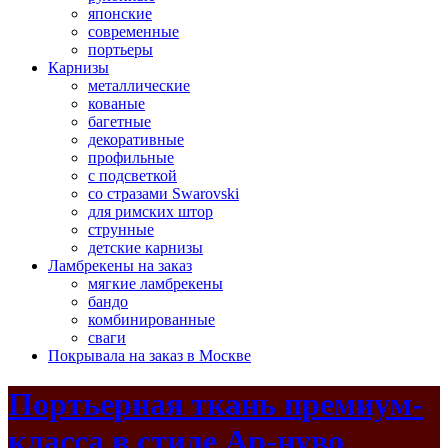
японские
современные
портьеры
Карнизы
металлические
кованые
багетные
декоративные
профильные
с подсветкой
со стразами Swarovski
для римских штор
струнные
детские карнизы
Ламбрекены на заказ
мягкие ламбрекены
бандо
комбинированные
сваги
Покрывала на заказ в Москве
Портьерная ткань премиум-
класса в стиле Ар-нуво