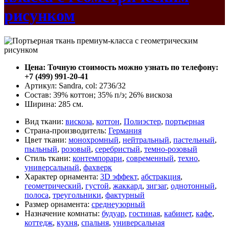
рисунком
Цена: Точную стоимость можно узнать по телефону:
+7 (499) 991-20-41
Артикул: Sandra, col: 2736/32
Состав: 39% коттон; 35% п/э; 26% вискоза
Ширина: 285 см.
Вид ткани:
вискоза
,
коттон
,
Полиэстер
,
портьерная
Страна-производитель:
Германия
Цвет ткани:
монохромный
,
нейтральный
,
пастельный
,
пыльный
,
розовый
,
серебристый
,
темно-розовый
Стиль ткани:
контемпорари
,
современный
,
техно
,
универсальный
,
фахверк
Характер орнамента:
3D эффект
,
абстракция
,
геометрический
,
густой
,
жаккард
,
зигзаг
,
однотонный
,
полоса
,
треугольники
,
фактурный
Размер орнамента:
среднеузорный
Назначение комнаты:
будуар
,
гостиная
,
кабинет
,
кафе
,
коттедж
,
кухня
,
спальня
,
универсальная