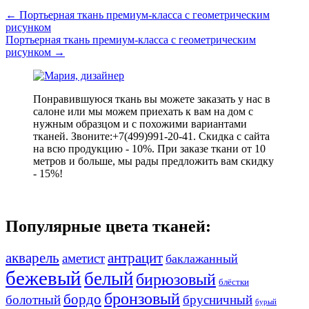
←
Портьерная ткань премиум-класса с геометрическим
рисунком
Портьерная ткань премиум-класса с геометрическим
рисунком
→
Понравившуюся ткань вы можете заказать у нас в
салоне или мы можем приехать к вам на дом с
нужным образцом и с похожими вариантами
тканей. Звоните:+7(499)991-20-41. Скидка с сайта
на всю продукцию - 10%. При заказе ткани от 10
метров и больше, мы рады предложить вам скидку
- 15%!
Популярные цвета тканей:
акварель
антрацит
аметист
баклажанный
бежевый
белый
бирюзовый
блёстки
бронзовый
бордо
болотный
брусничный
бурый