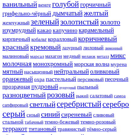
ванильный
голубой
горчичный
венге
желтый
дымчатый
грифельно-чёрный
зеленый
золотистый
золото
жемчужный
изумрудный
карамельный
какао
капучино
коричневый
кирпичный
коралловый
кобальт
красный
кремовый
лиловый
лазурный
лимонный
микс
малиновый
медный
махагон
марсал
меланж
металл
молочная
монохромный
морская волна
мурена
мятный
нейтральный
оливковый
насыщенный
оранжевый
пастельный
песочный
охра
персиковый
пудровый
прозрачная
пыльный
пурпурный
розовый
разноцветный
салатовый
самоа
рыжий
серебристый
серебро
светлый
сапфировый
серый
синий
сиреневый
сизый
сливовый
стальной
темно-розовый
темно-бежевый
табачный
терракот
титановый
тёмно-серый
травянистый