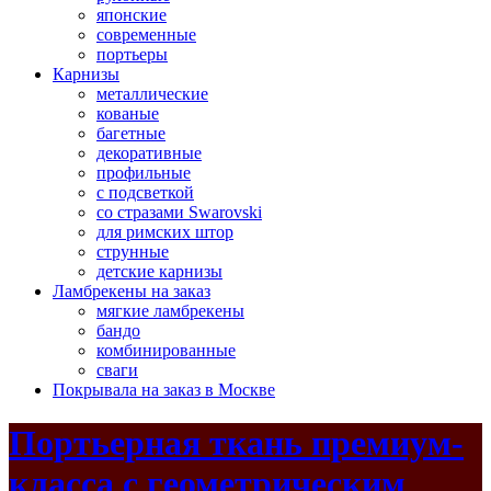
японские
современные
портьеры
Карнизы
металлические
кованые
багетные
декоративные
профильные
с подсветкой
со стразами Swarovski
для римских штор
струнные
детские карнизы
Ламбрекены на заказ
мягкие ламбрекены
бандо
комбинированные
сваги
Покрывала на заказ в Москве
Портьерная ткань премиум-
класса с геометрическим