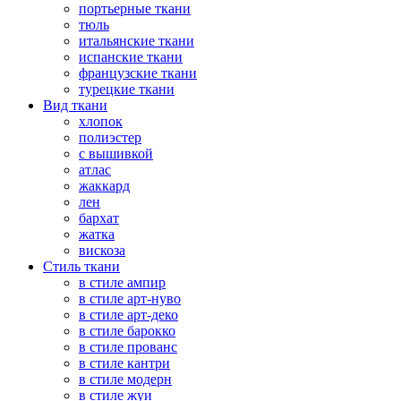
портьерные ткани
тюль
итальянские ткани
испанские ткани
французские ткани
турецкие ткани
Вид ткани
хлопок
полиэстер
с вышивкой
атлас
жаккард
лен
бархат
жатка
вискоза
Стиль ткани
в стиле ампир
в стиле арт-нуво
в стиле арт-деко
в стиле барокко
в стиле прованс
в стиле кантри
в стиле модерн
в стиле жуи