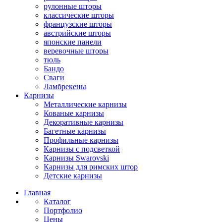
рулонные шторы
классические шторы
французские шторы
австрийские шторы
японские панели
веревочные шторы
тюль
Бандо
Сваги
Ламбрекены
Карнизы
Металлические карнизы
Кованые карнизы
Декоративные карнизы
Багетные карнизы
Профильные карнизы
Карнизы с подсветкой
Карнизы Swarovski
Карнизы для римских штор
Детские карнизы
Главная
Каталог
Портфолио
Цены