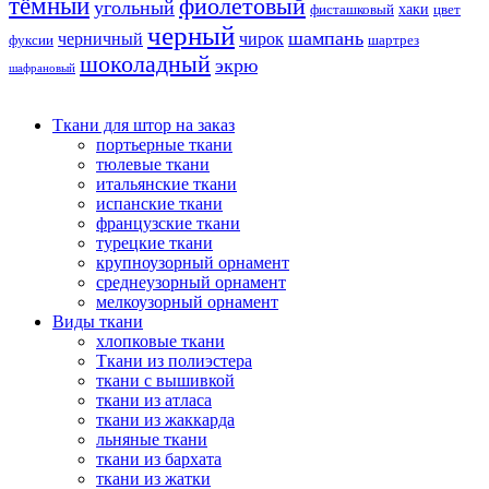
тёмный
фиолетовый
угольный
хаки
фисташковый
цвет
черный
шампань
черничный
чирок
фуксии
шартрез
шоколадный
экрю
шафрановый
Ткани для штор на заказ
портьерные ткани
тюлевые ткани
итальянские ткани
испанские ткани
французские ткани
турецкие ткани
крупноузорный орнамент
среднеузорный орнамент
мелкоузорный орнамент
Виды ткани
хлопковые ткани
Ткани из полиэстера
ткани с вышивкой
ткани из атласа
ткани из жаккарда
льняные ткани
ткани из бархата
ткани из жатки