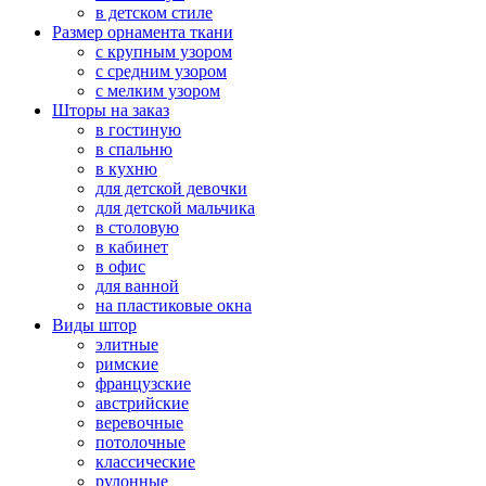
в детском стиле
Размер орнамента ткани
с крупным узором
с средним узором
с мелким узором
Шторы на заказ
в гостиную
в спальню
в кухню
для детской девочки
для детской мальчика
в столовую
в кабинет
в офис
для ванной
на пластиковые окна
Виды штор
элитные
римские
французские
австрийские
веревочные
потолочные
классические
рулонные