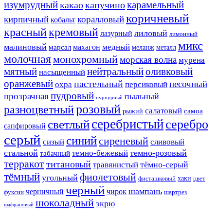
изумрудный
карамельный
какао
капучино
коричневый
кирпичный
коралловый
кобальт
красный
кремовый
лиловый
лазурный
лимонный
микс
малиновый
медный
махагон
марсал
меланж
металл
молочная
монохромный
морская волна
мурена
мятный
нейтральный
оливковый
насыщенный
оранжевый
пастельный
песочный
охра
персиковый
пудровый
прозрачная
пыльный
пурпурный
розовый
разноцветный
салатовый
самоа
рыжий
серебристый
серебро
светлый
сапфировый
серый
синий
сиреневый
сизый
сливовый
стальной
темно-розовый
темно-бежевый
табачный
терракот
титановый
тёмно-серый
травянистый
тёмный
фиолетовый
угольный
хаки
фисташковый
цвет
черный
шампань
черничный
чирок
фуксии
шартрез
шоколадный
экрю
шафрановый