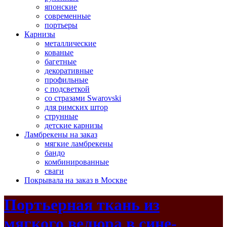
японские
современные
портьеры
Карнизы
металлические
кованые
багетные
декоративные
профильные
с подсветкой
со стразами Swarovski
для римских штор
струнные
детские карнизы
Ламбрекены на заказ
мягкие ламбрекены
бандо
комбинированные
сваги
Покрывала на заказ в Москве
Портьерная ткань из
мягкого велюра в сине-