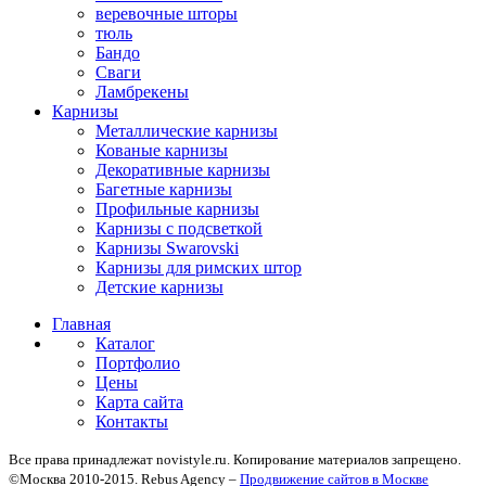
веревочные шторы
тюль
Бандо
Сваги
Ламбрекены
Карнизы
Металлические карнизы
Кованые карнизы
Декоративные карнизы
Багетные карнизы
Профильные карнизы
Карнизы с подсветкой
Карнизы Swarovski
Карнизы для римских штор
Детские карнизы
Главная
Каталог
Портфолио
Цены
Карта сайта
Контакты
Все права принадлежат novistyle.ru. Копирование материалов запрещено.
©Москва 2010-2015. Rebus Agency –
Продвижение сайтов в Москве