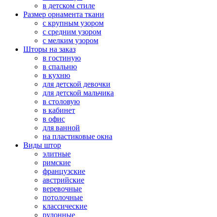
в детском стиле
Размер орнамента ткани
с крупным узором
с средним узором
с мелким узором
Шторы на заказ
в гостиную
в спальню
в кухню
для детской девочки
для детской мальчика
в столовую
в кабинет
в офис
для ванной
на пластиковые окна
Виды штор
элитные
римские
французские
австрийские
веревочные
потолочные
классические
рулонные