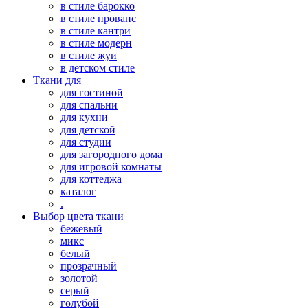
в стиле барокко
в стиле прованс
в стиле кантри
в стиле модерн
в стиле жуи
в детском стиле
Ткани для
для гостиной
для спальни
для кухни
для детской
для студии
для загородного дома
для игровой комнаты
для коттеджа
каталог
.
Выбор цвета ткани
бежевый
микс
белый
прозрачный
золотой
серый
голубой