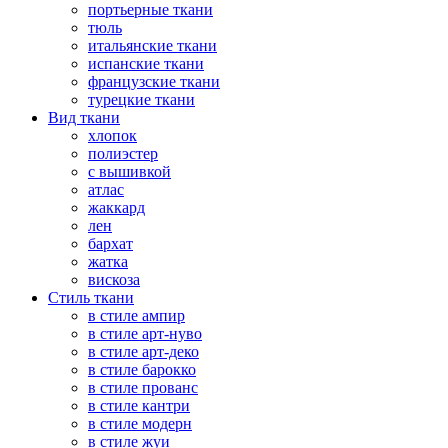
портьерные ткани
тюль
итальянские ткани
испанские ткани
французские ткани
турецкие ткани
Вид ткани
хлопок
полиэстер
с вышивкой
атлас
жаккард
лен
бархат
жатка
вискоза
Стиль ткани
в стиле ампир
в стиле арт-нуво
в стиле арт-деко
в стиле барокко
в стиле прованс
в стиле кантри
в стиле модерн
в стиле жуи