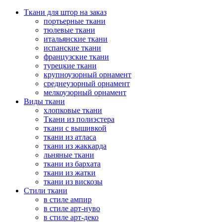
Ткани для штор на заказ
портьерные ткани
тюлевые ткани
итальянские ткани
испанские ткани
французские ткани
турецкие ткани
крупноузорный орнамент
среднеузорный орнамент
мелкоузорный орнамент
Виды ткани
хлопковые ткани
Ткани из полиэстера
ткани с вышивкой
ткани из атласа
ткани из жаккарда
льняные ткани
ткани из бархата
ткани из жатки
ткани из вискозы
Стили ткани
в стиле ампир
в стиле арт-нуво
в стиле арт-деко