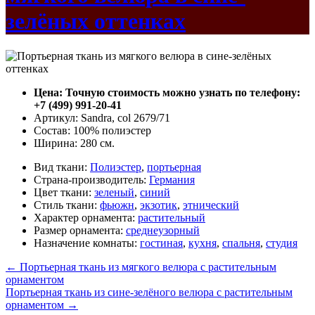
зелёных оттенках
Цена: Точную стоимость можно узнать по телефону:
+7 (499) 991-20-41
Артикул: Sandra, col 2679/71
Состав: 100% полиэстер
Ширина: 280 см.
Вид ткани:
Полиэстер
,
портьерная
Страна-производитель:
Германия
Цвет ткани:
зеленый
,
синий
Стиль ткани:
фьюжн
,
экзотик
,
этнический
Характер орнамента:
растительный
Размер орнамента:
среднеузорный
Назначение комнаты:
гостиная
,
кухня
,
спальня
,
студия
←
Портьерная ткань из мягкого велюра с растительным
орнаментом
Портьерная ткань из сине-зелёного велюра с растительным
орнаментом
→