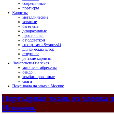
современные
портьеры
Карнизы
металлические
кованые
багетные
декоративные
профильные
с подсветкой
со стразами Swarovski
для римских штор
струнные
детские карнизы
Ламбрекены на заказ
мягкие ламбрекены
бандо
комбинированные
сваги
Покрывала на заказ в Москве
Портьерная ткань из хлопка дл
Испания.