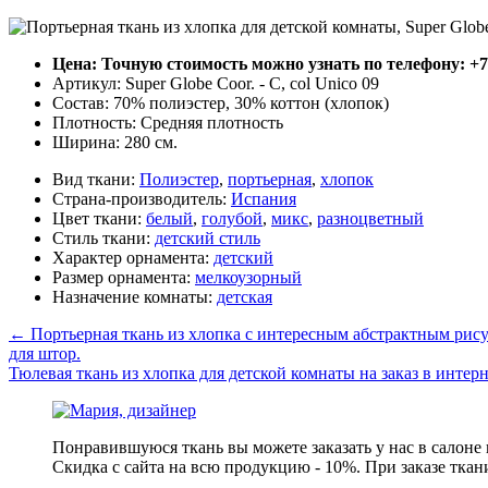
Цена: Точную стоимость можно узнать по телефону: +7(4
Артикул: Super Globe Coor. - C, col Unico 09
Состав: 70% полиэстер, 30% коттон (хлопок)
Плотность: Средняя плотность
Ширина: 280 см.
Вид ткани:
Полиэстер
,
портьерная
,
хлопок
Страна-производитель:
Испания
Цвет ткани:
белый
,
голубой
,
микс
,
разноцветный
Стиль ткани:
детский стиль
Характер орнамента:
детский
Размер орнамента:
мелкоузорный
Назначение комнаты:
детская
←
Портьерная ткань из хлопка с интересным абстрактным рисун
для штор.
Тюлевая ткань из хлопка для детской комнаты на заказ в интерне
Понравившуюся ткань вы можете заказать у нас в салоне
Скидка с сайта на всю продукцию - 10%. При заказе ткан