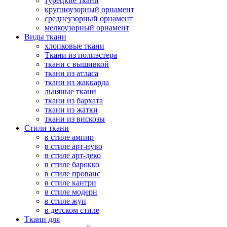
турецкие ткани
крупноузорный орнамент
среднеузорный орнамент
мелкоузорный орнамент
Виды ткани
хлопковые ткани
Ткани из полиэстера
ткани с вышивкой
ткани из атласа
ткани из жаккарда
льняные ткани
ткани из бархата
ткани из жатки
ткани из вискозы
Стили ткани
в стиле ампир
в стиле арт-нуво
в стиле арт-деко
в стиле барокко
в стиле прованс
в стиле кантри
в стиле модерн
в стиле жуи
в детском стиле
Ткани для