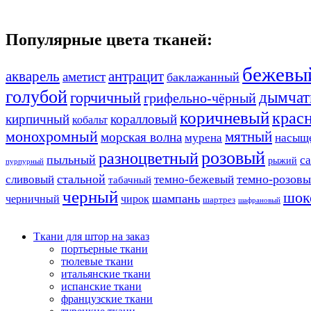
Популярные цвета тканей:
бежевы
акварель
антрацит
аметист
баклажанный
голубой
дымчат
горчичный
грифельно-чёрный
коричневый
крас
кирпичный
коралловый
кобальт
монохромный
мятный
морская волна
мурена
насыщ
розовый
разноцветный
пыльный
с
рыжий
пурпурный
стальной
темно-розов
сливовый
темно-бежевый
табачный
черный
шок
шампань
черничный
чирок
шартрез
шафрановый
Ткани для штор на заказ
портьерные ткани
тюлевые ткани
итальянские ткани
испанские ткани
французские ткани