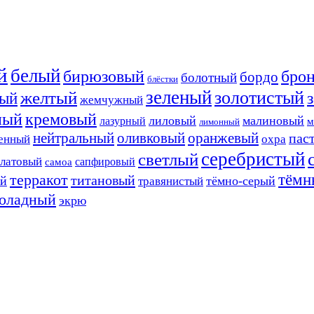
й
белый
бирюзовый
бро
бордо
болотный
блёстки
зеленый
золотистый
желтый
ый
жемчужный
ный
кремовый
лиловый
малиновый
лазурный
м
лимонный
нейтральный
оливковый
оранжевый
пас
енный
охра
серебристый
светлый
алатовый
сапфировый
самоа
тёмн
терракот
титановый
ый
тёмно-серый
травянистый
оладный
экрю