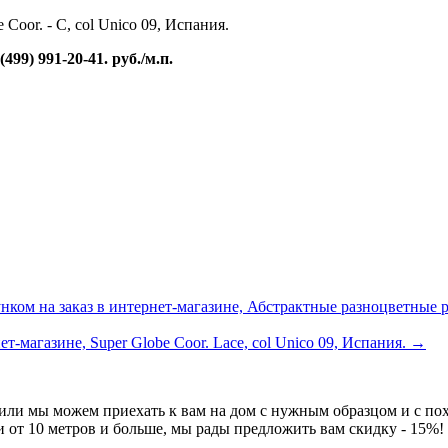
99) 991-20-41. руб./м.п.
ком на заказ в интернет-магазине, Абстрактные разноцветные ром
т-магазине, Super Globe Coor. Lace, col Unico 09, Испания.
→
 или мы можем приехать к вам на дом с нужным образцом и с по
и от 10 метров и больше, мы рады предложить вам скидку - 15%!