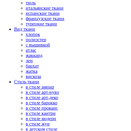
тюль
итальянские ткани
испанские ткани
французские ткани
турецкие ткани
Вид ткани
хлопок
полиэстер
с вышивкой
атлас
жаккард
лен
бархат
жатка
вискоза
Стиль ткани
в стиле ампир
в стиле арт-нуво
в стиле арт-деко
в стиле барокко
в стиле прованс
в стиле кантри
в стиле модерн
в стиле жуи
в детском стиле