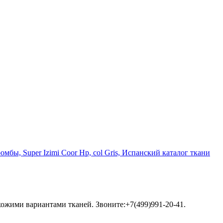
бы, Super Izimi Coor Hp, col Gris, Испанский каталог ткани
хожими вариантами тканей. Звоните:+7(499)991-20-41.