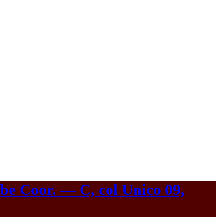
 Coor. — C, col Unico 09,