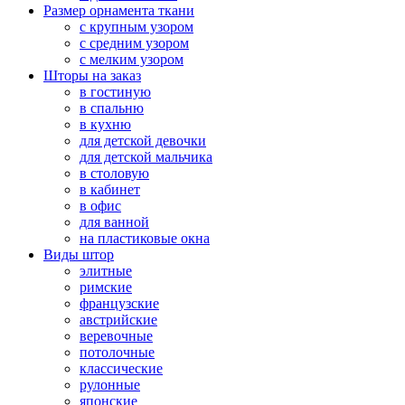
Размер орнамента ткани
с крупным узором
с средним узором
с мелким узором
Шторы на заказ
в гостиную
в спальню
в кухню
для детской девочки
для детской мальчика
в столовую
в кабинет
в офис
для ванной
на пластиковые окна
Виды штор
элитные
римские
французские
австрийские
веревочные
потолочные
классические
рулонные
японские