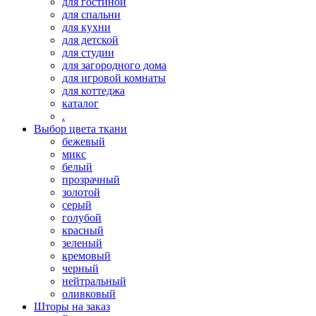
для гостиной
для спальни
для кухни
для детской
для студии
для загородного дома
для игровой комнаты
для коттеджа
каталог
.
Выбор цвета ткани
бежевый
микс
белый
прозрачный
золотой
серый
голубой
красный
зеленый
кремовый
черный
нейтральный
оливковый
Шторы на заказ