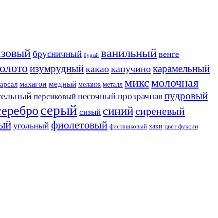
ванильный
нзовый
брусничный
венге
бурый
золото
изумрудный
карамельный
какао
капучино
микс
молочная
медный
махагон
арсал
меланж
металл
пудровый
тельный
песочный
прозрачная
персиковый
серый
серебро
синий
сиреневый
сизый
ый
фиолетовый
угольный
хаки
фисташковый
цвет фуксии