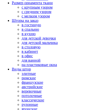
Размер орнамента ткани
с крупным узором
с средним узором
с мелким узором
Шторы на заказ
в гостиную
в спальню
в кухню
для детской девочки
для детской мальчика
в столовую
в кабинет
в офис
для ванной
на пластиковые окна
Виды штор
элитные
римские
французские
австрийские
веревочные
потолочные
классические
рулонные
японские