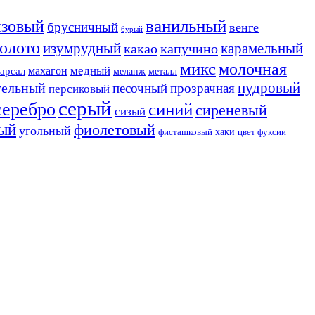
ванильный
нзовый
брусничный
венге
бурый
золото
изумрудный
карамельный
какао
капучино
микс
молочная
медный
махагон
арсал
меланж
металл
пудровый
тельный
песочный
прозрачная
персиковый
серый
серебро
синий
сиреневый
сизый
ый
фиолетовый
угольный
хаки
фисташковый
цвет фуксии