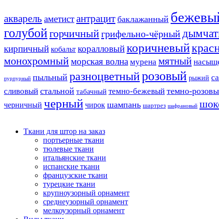
бежевы
акварель
антрацит
аметист
баклажанный
голубой
дымчат
горчичный
грифельно-чёрный
коричневый
крас
кирпичный
коралловый
кобальт
монохромный
мятный
морская волна
мурена
насыщ
розовый
разноцветный
пыльный
с
рыжий
пурпурный
стальной
темно-розов
сливовый
темно-бежевый
табачный
черный
шок
шампань
черничный
чирок
шартрез
шафрановый
Ткани для штор на заказ
портьерные ткани
тюлевые ткани
итальянские ткани
испанские ткани
французские ткани
турецкие ткани
крупноузорный орнамент
среднеузорный орнамент
мелкоузорный орнамент