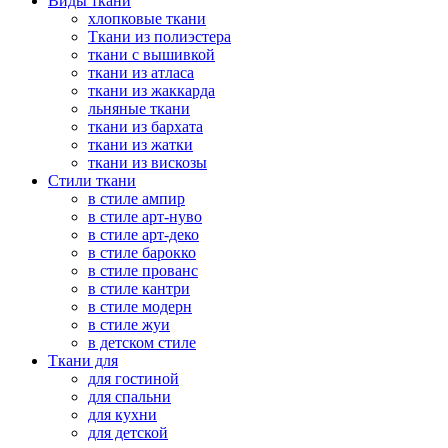
Виды ткани
хлопковые ткани
Ткани из полиэстера
ткани с вышивкой
ткани из атласа
ткани из жаккарда
льняные ткани
ткани из бархата
ткани из жатки
ткани из вискозы
Стили ткани
в стиле ампир
в стиле арт-нуво
в стиле арт-деко
в стиле барокко
в стиле прованс
в стиле кантри
в стиле модерн
в стиле жуи
в детском стиле
Ткани для
для гостиной
для спальни
для кухни
для детской