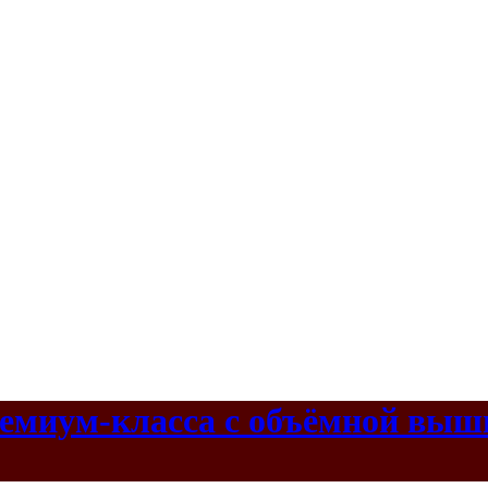
емиум-класса с объёмной выши