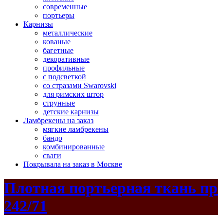
современные
портьеры
Карнизы
металлические
кованые
багетные
декоративные
профильные
с подсветкой
со стразами Swarovski
для римских штор
струнные
детские карнизы
Ламбрекены на заказ
мягкие ламбрекены
бандо
комбинированные
сваги
Покрывала на заказ в Москве
Плотная портьерная ткань пр
242/71