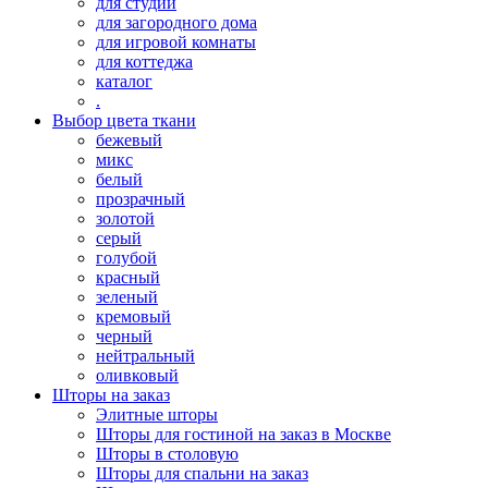
для студии
для загородного дома
для игровой комнаты
для коттеджа
каталог
.
Выбор цвета ткани
бежевый
микс
белый
прозрачный
золотой
серый
голубой
красный
зеленый
кремовый
черный
нейтральный
оливковый
Шторы на заказ
Элитные шторы
Шторы для гостиной на заказ в Москве
Шторы в столовую
Шторы для спальни на заказ