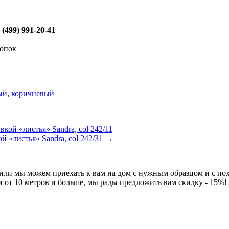
(499) 991-20-41
лопок
ый
,
коричневый
ой «листья» Sandra, col 242/11
 «листья» Sandra, col 242/31
→
 или мы можем приехать к вам на дом с нужным образцом и с по
и от 10 метров и больше, мы рады предложить вам скидку - 15%!