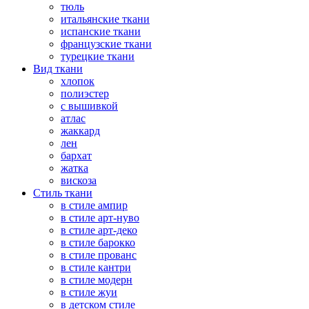
тюль
итальянские ткани
испанские ткани
французские ткани
турецкие ткани
Вид ткани
хлопок
полиэстер
с вышивкой
атлас
жаккард
лен
бархат
жатка
вискоза
Стиль ткани
в стиле ампир
в стиле арт-нуво
в стиле арт-деко
в стиле барокко
в стиле прованс
в стиле кантри
в стиле модерн
в стиле жуи
в детском стиле