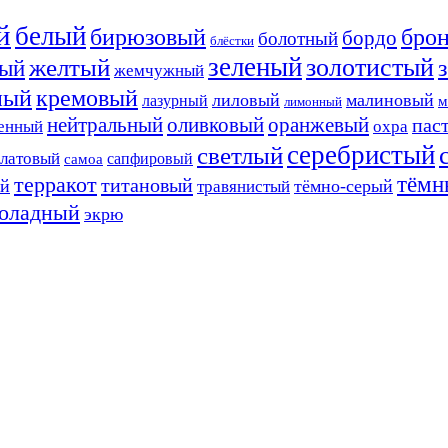
й
белый
бирюзовый
бро
бордо
болотный
блёстки
зеленый
золотистый
желтый
ый
жемчужный
ный
кремовый
лиловый
малиновый
лазурный
м
лимонный
нейтральный
оливковый
оранжевый
пас
енный
охра
серебристый
светлый
алатовый
сапфировый
самоа
тёмн
терракот
титановый
ый
тёмно-серый
травянистый
оладный
экрю