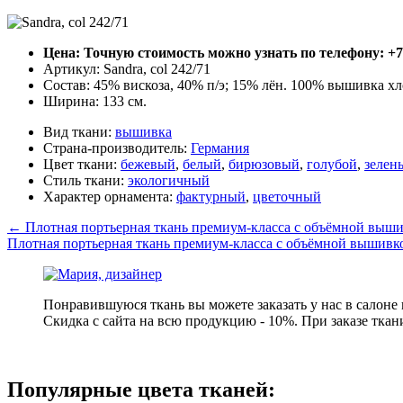
Цена: Точную стоимость можно узнать по телефону: +7 
Артикул: Sandra, col 242/71
Состав: 45% вискоза, 40% п/э; 15% лён. 100% вышивка х
Ширина: 133 см.
Вид ткани:
вышивка
Страна-производитель:
Германия
Цвет ткани:
бежевый
,
белый
,
бирюзовый
,
голубой
,
зелен
Стиль ткани:
экологичный
Характер орнамента:
фактурный
,
цветочный
←
Плотная портьерная ткань премиум-класса с объёмной вышивк
Плотная портьерная ткань премиум-класса с объёмной вышивкой
Понравившуюся ткань вы можете заказать у нас в салоне
Скидка с сайта на всю продукцию - 10%. При заказе ткан
Популярные цвета тканей: