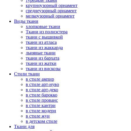
турецкие ткани
крупноузорный орнамент
среднеузорный орнамент
мелкоузорный орнамент
Виды ткани
хлопковые ткани
Ткани из полиэстера
ткани с вышивкой
ткани из атласа
ткани из жаккарда
льняные ткани
ткани из бархата
ткани из жатки
ткани из вискозы
Стили ткани
в стиле ампир
в стиле арт-нуво
в стиле арт-деко
в стиле барокко
в стиле прованс
в стиле кантри
в стиле модерн
в стиле жуи
в детском стиле
Ткани для