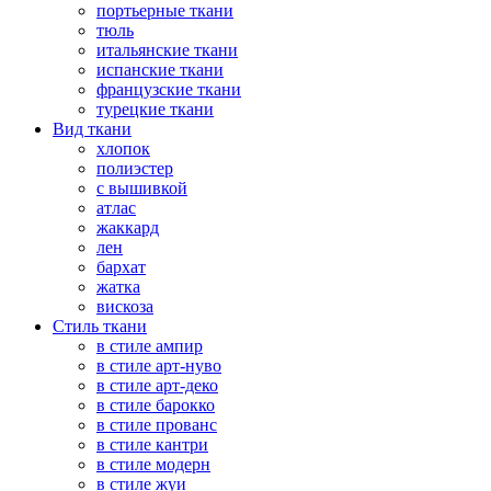
портьерные ткани
тюль
итальянские ткани
испанские ткани
французские ткани
турецкие ткани
Вид ткани
хлопок
полиэстер
с вышивкой
атлас
жаккард
лен
бархат
жатка
вискоза
Стиль ткани
в стиле ампир
в стиле арт-нуво
в стиле арт-деко
в стиле барокко
в стиле прованс
в стиле кантри
в стиле модерн
в стиле жуи