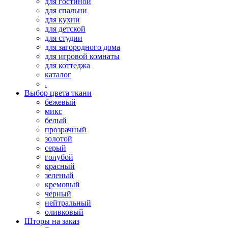
для гостиной
для спальни
для кухни
для детской
для студии
для загородного дома
для игровой комнаты
для коттеджа
каталог
.
Выбор цвета ткани
бежевый
микс
белый
прозрачный
золотой
серый
голубой
красный
зеленый
кремовый
черный
нейтральный
оливковый
Шторы на заказ