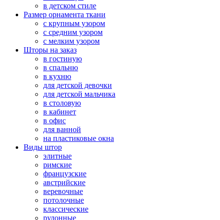
в детском стиле
Размер орнамента ткани
с крупным узором
с средним узором
с мелким узором
Шторы на заказ
в гостиную
в спальню
в кухню
для детской девочки
для детской мальчика
в столовую
в кабинет
в офис
для ванной
на пластиковые окна
Виды штор
элитные
римские
французские
австрийские
веревочные
потолочные
классические
рулонные