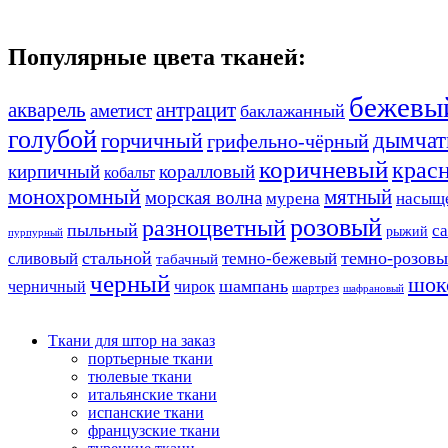
Популярные цвета тканей:
бежевы
акварель
антрацит
аметист
баклажанный
голубой
дымчат
горчичный
грифельно-чёрный
коричневый
крас
кирпичный
коралловый
кобальт
монохромный
мятный
морская волна
мурена
насыщ
розовый
разноцветный
пыльный
с
рыжий
пурпурный
стальной
темно-розов
сливовый
темно-бежевый
табачный
черный
шок
шампань
черничный
чирок
шартрез
шафрановый
Ткани для штор на заказ
портьерные ткани
тюлевые ткани
итальянские ткани
испанские ткани
французские ткани