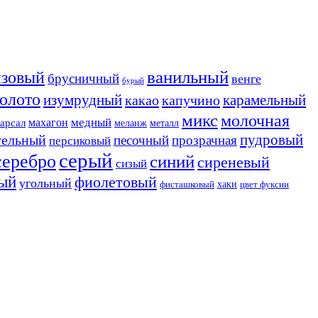
ванильный
нзовый
брусничный
венге
бурый
золото
изумрудный
карамельный
какао
капучино
микс
молочная
медный
махагон
арсал
меланж
металл
пудровый
тельный
песочный
прозрачная
персиковый
серый
серебро
синий
сиреневый
сизый
ый
фиолетовый
угольный
хаки
фисташковый
цвет фуксии