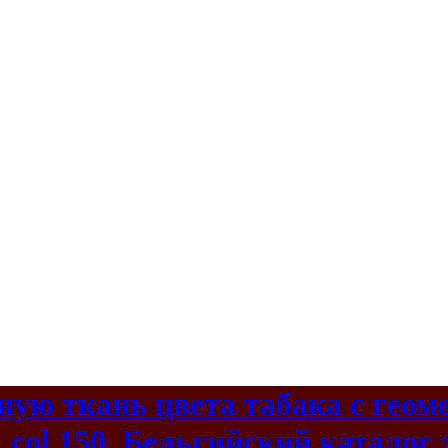
ую ткань цвета табака с геом
 col 150, Бельгийский каталог