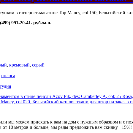
99) 991-20-41. руб./м.п.
вый
,
кремовый
,
серый
,
полоса
тудия
аментом в стиле пейсли Azov Pik, des: Camberley A, col: 25 Rosa
ancy, col 020, Бельгийский каталог ткани для штор на заказ в 
 или мы можем приехать к вам на дом с нужным образцом и с по
и от 10 метров и больше, мы рады предложить вам скидку - 15%!