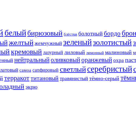
й
белый
бирюзовый
бро
бордо
болотный
блёстки
зеленый
золотистый
желтый
ый
жемчужный
ный
кремовый
лиловый
малиновый
лазурный
м
лимонный
нейтральный
оливковый
оранжевый
пас
енный
охра
серебристый
светлый
алатовый
сапфировый
самоа
тёмн
терракот
титановый
ый
тёмно-серый
травянистый
оладный
экрю