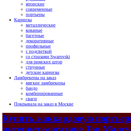
японские
современные
портьеры
Карнизы
металлические
кованые
багетные
декоративные
профильные
с подсветкой
со стразами Swarovski
для римских штор
струнные
детские карнизы
Ламбрекены на заказ
мягкие ламбрекены
бандо
комбинированные
сваги
Покрывала на заказ в Москве
Купить жаккардовую портьерн
интернет-магазине Top Mancy,