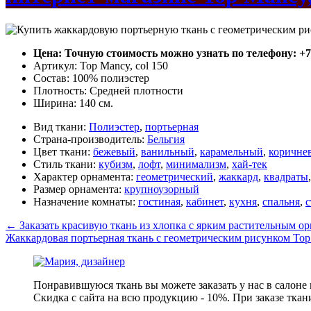
Цена: Точную стоимость можно узнать по телефону: +7(4
Артикул: Top Mancy, col 150
Состав: 100% полиэстер
Плотность: Средней плотности
Ширина: 140 см.
Вид ткани:
Полиэстер
,
портьерная
Страна-производитель:
Бельгия
Цвет ткани:
бежевый
,
ванильный
,
карамельный
,
коричне
Стиль ткани:
кубизм
,
лофт
,
минимализм
,
хай-тек
Характер орнамента:
геометрический
,
жаккард
,
квадраты
Размер орнамента:
крупноузорный
Назначение комнаты:
гостиная
,
кабинет
,
кухня
,
спальня
,
с
←
Заказать красивую ткань из хлопка с ярким растительным орн
Жаккардовая портьерная ткань с геометрическим рисунком Top M
Понравившуюся ткань вы можете заказать у нас в салоне
Скидка с сайта на всю продукцию - 10%. При заказе ткан