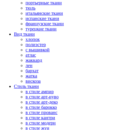
портьерные ткани
тюль
итальянские ткани
испанские ткани
французские ткани
турецкие ткани
Вид ткани
хлопок
полиэстер
с вышивкой
атлас
жаккард
лен
бархат
жатка
вискоза
Стиль ткани
в стиле ампир
в стиле арт-нуво
в стиле арт-деко
в стиле барокко
в стиле прованс
в стиле кантри
в стиле модерн
в стиле жуи