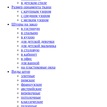
в детском стиле
Размер орнамента ткани
с крупным узором
с средним узором
с мелким узором
Шторы на заказ
в гостиную
в спальню
в кухню
для детской девочки
для детской мальчика
в столовую
в кабинет
в офис
для ванной
на пластиковые окна
Виды штор
элитные
римские
французские
австрийские
веревочные
потолочные
классические
рулонные