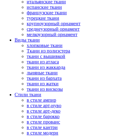
итальянские ткани
испанские ткани
французские ткани
турецкие ткани
крупноузорный орнамент
среднеузорный орнамент
мелкоузорный орнамент
Виды ткани
хлопковые ткани
Ткани из полиэстера
ткани с вышивкой
ткани из атласа
ткани из жаккарда
льняные ткани
ткани из бархата
ткани из жатки
ткани из вискозы
Стили ткани
в стиле ампир
в стиле арт-нуво
в стиле арт-деко
в стиле барокко
в стиле прованс
в стиле кантри
в стиле модерн