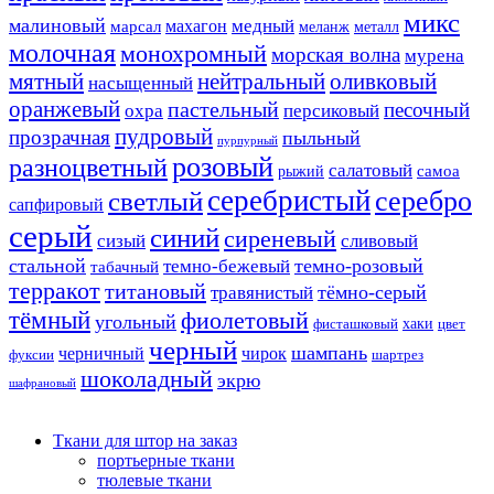
микс
малиновый
медный
махагон
марсал
меланж
металл
молочная
монохромный
морская волна
мурена
мятный
нейтральный
оливковый
насыщенный
оранжевый
пастельный
песочный
охра
персиковый
пудровый
прозрачная
пыльный
пурпурный
розовый
разноцветный
салатовый
самоа
рыжий
серебристый
серебро
светлый
сапфировый
серый
синий
сиреневый
сизый
сливовый
стальной
темно-розовый
темно-бежевый
табачный
терракот
титановый
тёмно-серый
травянистый
тёмный
фиолетовый
угольный
хаки
фисташковый
цвет
черный
шампань
черничный
чирок
фуксии
шартрез
шоколадный
экрю
шафрановый
Ткани для штор на заказ
портьерные ткани
тюлевые ткани