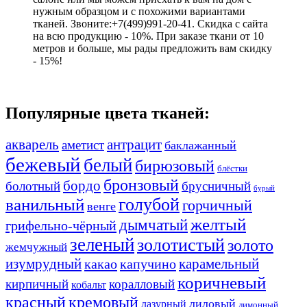
нужным образцом и с похожими вариантами
тканей. Звоните:+7(499)991-20-41. Скидка с сайта
на всю продукцию - 10%. При заказе ткани от 10
метров и больше, мы рады предложить вам скидку
- 15%!
Популярные цвета тканей:
акварель
антрацит
аметист
баклажанный
бежевый
белый
бирюзовый
блёстки
бронзовый
бордо
болотный
брусничный
бурый
ванильный
голубой
горчичный
венге
желтый
дымчатый
грифельно-чёрный
зеленый
золотистый
золото
жемчужный
изумрудный
карамельный
какао
капучино
коричневый
кирпичный
коралловый
кобальт
красный
кремовый
лиловый
лазурный
лимонный