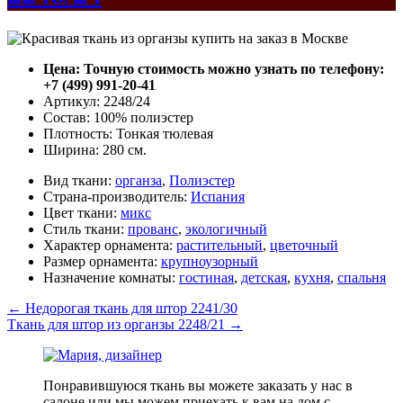
Цена: Точную стоимость можно узнать по телефону:
+7 (499) 991-20-41
Артикул: 2248/24
Состав: 100% полиэстер
Плотность: Тонкая тюлевая
Ширина: 280 см.
Вид ткани:
органза
,
Полиэстер
Страна-производитель:
Испания
Цвет ткани:
микс
Стиль ткани:
прованс
,
экологичный
Характер орнамента:
растительный
,
цветочный
Размер орнамента:
крупноузорный
Назначение комнаты:
гостиная
,
детская
,
кухня
,
спальня
←
Недорогая ткань для штор 2241/30
Ткань для штор из органзы 2248/21
→
Понравившуюся ткань вы можете заказать у нас в
салоне или мы можем приехать к вам на дом с