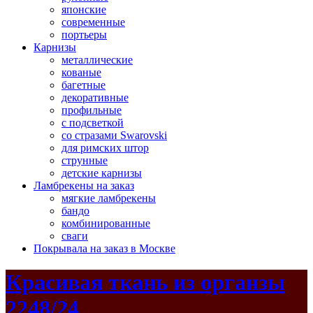
японские
современные
портьеры
Карнизы
металлические
кованые
багетные
декоративные
профильные
с подсветкой
со стразами Swarovski
для римских штор
струнные
детские карнизы
Ламбрекены на заказ
мягкие ламбрекены
бандо
комбинированные
сваги
Покрывала на заказ в Москве
Красивая ткань из органзы
2248/24