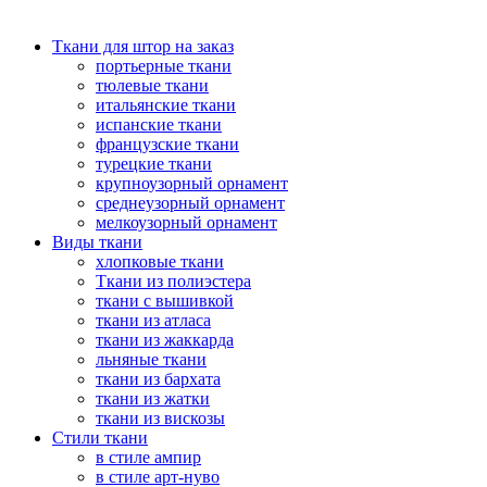
Ткани для штор на заказ
портьерные ткани
тюлевые ткани
итальянские ткани
испанские ткани
французские ткани
турецкие ткани
крупноузорный орнамент
среднеузорный орнамент
мелкоузорный орнамент
Виды ткани
хлопковые ткани
Ткани из полиэстера
ткани с вышивкой
ткани из атласа
ткани из жаккарда
льняные ткани
ткани из бархата
ткани из жатки
ткани из вискозы
Стили ткани
в стиле ампир
в стиле арт-нуво