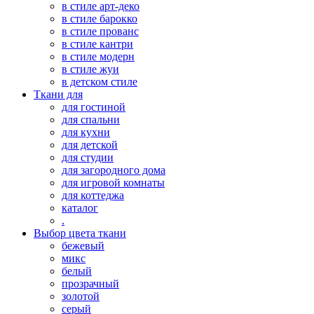
в стиле арт-деко
в стиле барокко
в стиле прованс
в стиле кантри
в стиле модерн
в стиле жуи
в детском стиле
Ткани для
для гостиной
для спальни
для кухни
для детской
для студии
для загородного дома
для игровой комнаты
для коттеджа
каталог
.
Выбор цвета ткани
бежевый
микс
белый
прозрачный
золотой
серый