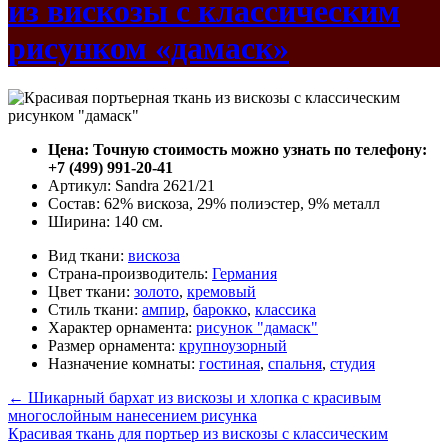
из вискозы с классическим
рисунком «дамаск»
Цена: Точную стоимость можно узнать по телефону:
+7 (499) 991-20-41
Артикул: Sandra 2621/21
Состав: 62% вискоза, 29% полиэстер, 9% металл
Ширина: 140 см.
Вид ткани:
вискоза
Страна-производитель:
Германия
Цвет ткани:
золото
,
кремовый
Стиль ткани:
ампир
,
барокко
,
классика
Характер орнамента:
рисунок "дамаск"
Размер орнамента:
крупноузорный
Назначение комнаты:
гостиная
,
спальня
,
студия
←
Шикарный бархат из вискозы и хлопка с красивым
многослойным нанесением рисунка
Красивая ткань для портьер из вискозы с классическим