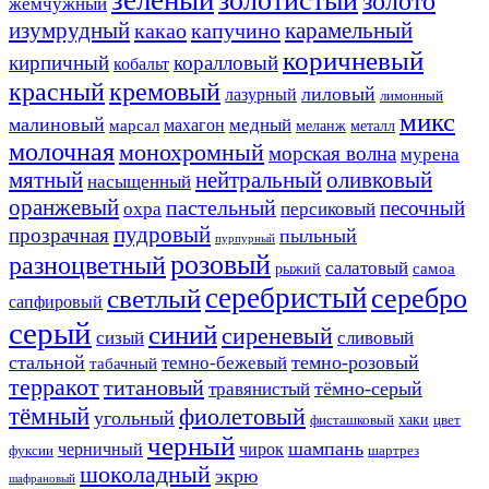
золото
жемчужный
изумрудный
карамельный
какао
капучино
коричневый
кирпичный
коралловый
кобальт
красный
кремовый
лиловый
лазурный
лимонный
микс
малиновый
медный
махагон
марсал
меланж
металл
молочная
монохромный
морская волна
мурена
мятный
нейтральный
оливковый
насыщенный
оранжевый
пастельный
песочный
охра
персиковый
пудровый
прозрачная
пыльный
пурпурный
розовый
разноцветный
салатовый
самоа
рыжий
серебристый
серебро
светлый
сапфировый
серый
синий
сиреневый
сизый
сливовый
стальной
темно-розовый
темно-бежевый
табачный
терракот
титановый
тёмно-серый
травянистый
тёмный
фиолетовый
угольный
хаки
фисташковый
цвет
черный
шампань
черничный
чирок
фуксии
шартрез
шоколадный
экрю
шафрановый