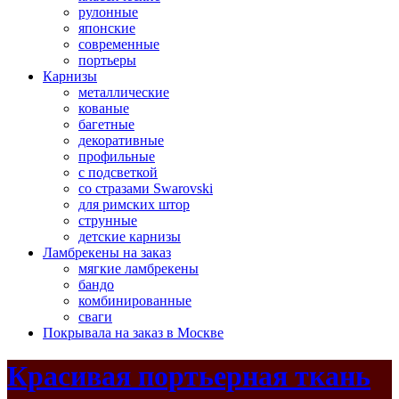
рулонные
японские
современные
портьеры
Карнизы
металлические
кованые
багетные
декоративные
профильные
с подсветкой
со стразами Swarovski
для римских штор
струнные
детские карнизы
Ламбрекены на заказ
мягкие ламбрекены
бандо
комбинированные
сваги
Покрывала на заказ в Москве
Красивая портьерная ткань