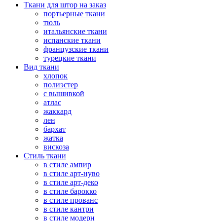
Ткани для штор на заказ
портьерные ткани
тюль
итальянские ткани
испанские ткани
французские ткани
турецкие ткани
Вид ткани
хлопок
полиэстер
с вышивкой
атлас
жаккард
лен
бархат
жатка
вискоза
Стиль ткани
в стиле ампир
в стиле арт-нуво
в стиле арт-деко
в стиле барокко
в стиле прованс
в стиле кантри
в стиле модерн