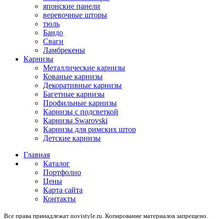
японские панели
веревочные шторы
тюль
Бандо
Сваги
Ламбрекены
Карнизы
Металлические карнизы
Кованые карнизы
Декоративные карнизы
Багетные карнизы
Профильные карнизы
Карнизы с подсветкой
Карнизы Swarovski
Карнизы для римских штор
Детские карнизы
Главная
Каталог
Портфолио
Цены
Карта сайта
Контакты
Все права принадлежат novistyle.ru. Копирование материалов запрещено.