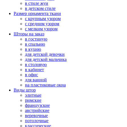
в стиле жуи
в детском стиле
Размер орнамента ткани
с крупным узором
с средним узором
с мелким узором
Шторы на заказ
в гостиную
в спальню
в кухню
для детской девочки
для детской мальчика
в столовую
в кабинет
в офис
для ванной
на пластиковые окна
Виды штор
элитные
римские
французские
австрийские
веревочные
потолочные
классические