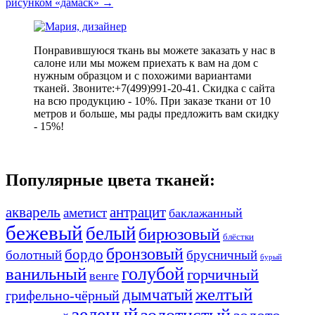
рисунком «дамаск»
→
Понравившуюся ткань вы можете заказать у нас в
салоне или мы можем приехать к вам на дом с
нужным образцом и с похожими вариантами
тканей. Звоните:+7(499)991-20-41. Скидка с сайта
на всю продукцию - 10%. При заказе ткани от 10
метров и больше, мы рады предложить вам скидку
- 15%!
Популярные цвета тканей:
акварель
антрацит
аметист
баклажанный
бежевый
белый
бирюзовый
блёстки
бронзовый
бордо
болотный
брусничный
бурый
ванильный
голубой
горчичный
венге
желтый
дымчатый
грифельно-чёрный
зеленый
золотистый