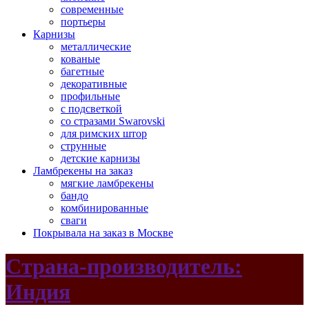
современные
портьеры
Карнизы
металлические
кованые
багетные
декоративные
профильные
с подсветкой
со стразами Swarovski
для римских штор
струнные
детские карнизы
Ламбрекены на заказ
мягкие ламбрекены
бандо
комбинированные
сваги
Покрывала на заказ в Москве
Страна-производитель:
Индия