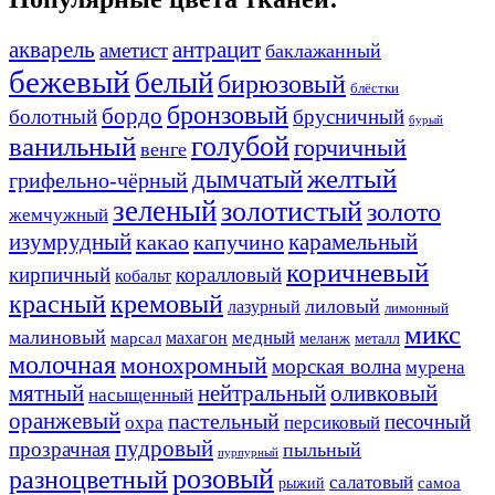
акварель
антрацит
аметист
баклажанный
бежевый
белый
бирюзовый
блёстки
бронзовый
бордо
болотный
брусничный
бурый
ванильный
голубой
горчичный
венге
желтый
дымчатый
грифельно-чёрный
зеленый
золотистый
золото
жемчужный
изумрудный
карамельный
какао
капучино
коричневый
кирпичный
коралловый
кобальт
красный
кремовый
лиловый
лазурный
лимонный
микс
малиновый
медный
махагон
марсал
меланж
металл
молочная
монохромный
морская волна
мурена
мятный
нейтральный
оливковый
насыщенный
оранжевый
пастельный
песочный
охра
персиковый
пудровый
прозрачная
пыльный
пурпурный
розовый
разноцветный
салатовый
самоа
рыжий