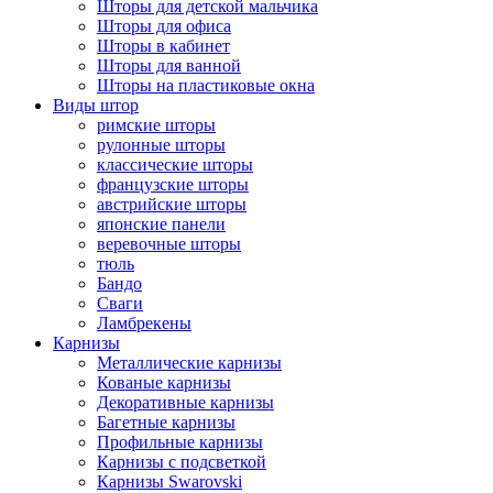
Шторы для детской мальчика
Шторы для офиса
Шторы в кабинет
Шторы для ванной
Шторы на пластиковые окна
Виды штор
римские шторы
рулонные шторы
классические шторы
французские шторы
австрийские шторы
японские панели
веревочные шторы
тюль
Бандо
Сваги
Ламбрекены
Карнизы
Металлические карнизы
Кованые карнизы
Декоративные карнизы
Багетные карнизы
Профильные карнизы
Карнизы с подсветкой
Карнизы Swarovski