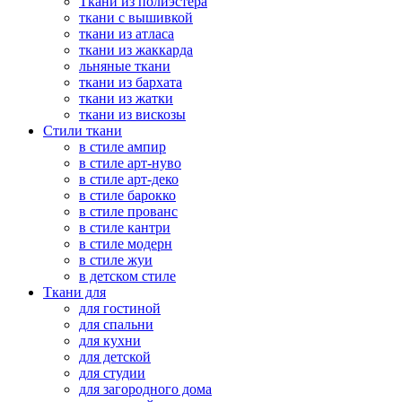
Ткани из полиэстера
ткани с вышивкой
ткани из атласа
ткани из жаккарда
льняные ткани
ткани из бархата
ткани из жатки
ткани из вискозы
Стили ткани
в стиле ампир
в стиле арт-нуво
в стиле арт-деко
в стиле барокко
в стиле прованс
в стиле кантри
в стиле модерн
в стиле жуи
в детском стиле
Ткани для
для гостиной
для спальни
для кухни
для детской
для студии
для загородного дома