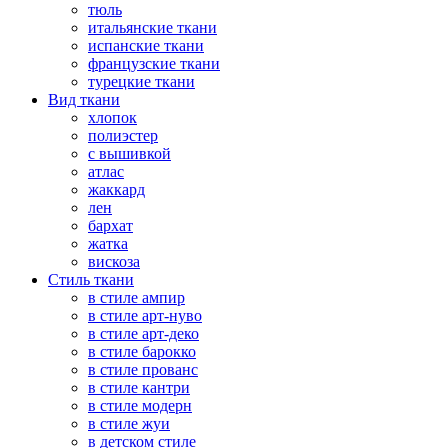
тюль
итальянские ткани
испанские ткани
французские ткани
турецкие ткани
Вид ткани
хлопок
полиэстер
с вышивкой
атлас
жаккард
лен
бархат
жатка
вискоза
Стиль ткани
в стиле ампир
в стиле арт-нуво
в стиле арт-деко
в стиле барокко
в стиле прованс
в стиле кантри
в стиле модерн
в стиле жуи
в детском стиле