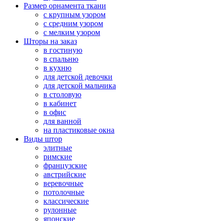
Размер орнамента ткани
с крупным узором
с средним узором
с мелким узором
Шторы на заказ
в гостиную
в спальню
в кухню
для детской девочки
для детской мальчика
в столовую
в кабинет
в офис
для ванной
на пластиковые окна
Виды штор
элитные
римские
французские
австрийские
веревочные
потолочные
классические
рулонные
японские