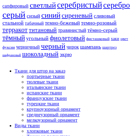
серебристый
серебро
светлый
сапфировый
серый
синий
сиреневый
сизый
сливовый
стальной
темно-розовый
темно-бежевый
табачный
терракот
титановый
тёмно-серый
травянистый
тёмный
фиолетовый
угольный
хаки
фисташковый
цвет
черный
шампань
черничный
чирок
фуксии
шартрез
шоколадный
экрю
шафрановый
Ткани для штор на заказ
портьерные ткани
тюлевые ткани
итальянские ткани
испанские ткани
французские ткани
турецкие ткани
крупноузорный орнамент
среднеузорный орнамент
мелкоузорный орнамент
Виды ткани
хлопковые ткани