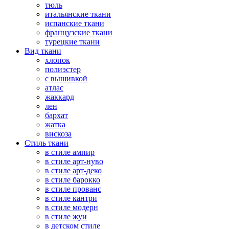
тюль
итальянские ткани
испанские ткани
французские ткани
турецкие ткани
Вид ткани
хлопок
полиэстер
с вышивкой
атлас
жаккард
лен
бархат
жатка
вискоза
Стиль ткани
в стиле ампир
в стиле арт-нуво
в стиле арт-деко
в стиле барокко
в стиле прованс
в стиле кантри
в стиле модерн
в стиле жуи
в детском стиле