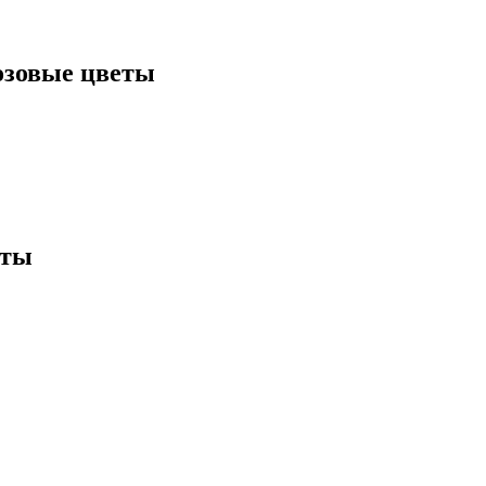
розовые цветы
еты