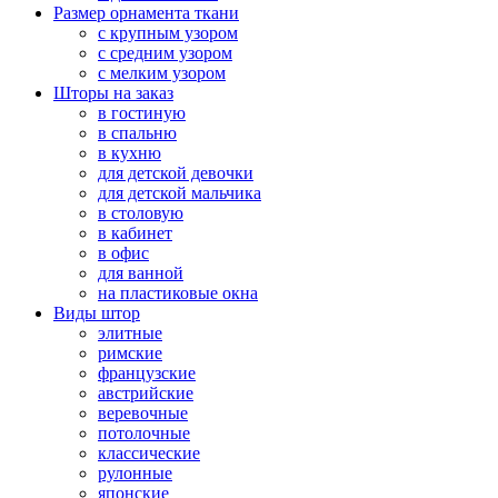
Размер орнамента ткани
с крупным узором
с средним узором
с мелким узором
Шторы на заказ
в гостиную
в спальню
в кухню
для детской девочки
для детской мальчика
в столовую
в кабинет
в офис
для ванной
на пластиковые окна
Виды штор
элитные
римские
французские
австрийские
веревочные
потолочные
классические
рулонные
японские