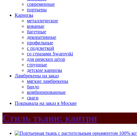
современные
портьеры
Карнизы
металлические
кованые
багетные
декоративные
профильные
с подсветкой
со стразами Swarovski
для римских штор
струнные
детские карнизы
Ламбрекены на заказ
мягкие ламбрекены
бандо
комбинированные
сваги
Покрывала на заказ в Москве
Стиль ткани: кантри