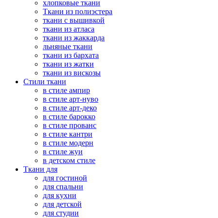
хлопковые ткани
Ткани из полиэстера
ткани с вышивкой
ткани из атласа
ткани из жаккарда
льняные ткани
ткани из бархата
ткани из жатки
ткани из вискозы
Стили ткани
в стиле ампир
в стиле арт-нуво
в стиле арт-деко
в стиле барокко
в стиле прованс
в стиле кантри
в стиле модерн
в стиле жуи
в детском стиле
Ткани для
для гостиной
для спальни
для кухни
для детской
для студии