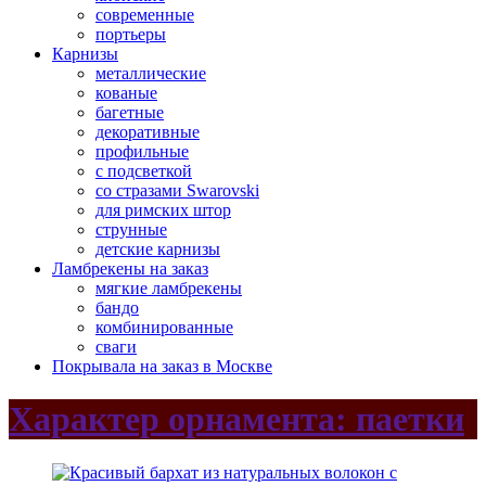
современные
портьеры
Карнизы
металлические
кованые
багетные
декоративные
профильные
с подсветкой
со стразами Swarovski
для римских штор
струнные
детские карнизы
Ламбрекены на заказ
мягкие ламбрекены
бандо
комбинированные
сваги
Покрывала на заказ в Москве
Характер орнамента: паетки