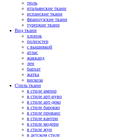
тюль
итальянские ткани
испанские ткани
французские ткани
турецкие ткани
Вид ткани
хлопок
полиэстер
с вышивкой
атлас
жаккард
лен
бархат
жатка
вискоза
Стиль ткани
в стиле ампир
в стиле арт-нуво
в стиле арт-деко
в стиле барокко
в стиле прованс
в стиле кантри
в стиле модерн
в стиле жуи
в детском стиле