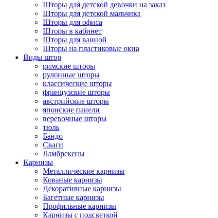
Шторы для детской девочки на заказ
Шторы для детской мальчика
Шторы для офиса
Шторы в кабинет
Шторы для ванной
Шторы на пластиковые окна
Виды штор
римские шторы
рулонные шторы
классические шторы
французские шторы
австрийские шторы
японские панели
веревочные шторы
тюль
Бандо
Сваги
Ламбрекены
Карнизы
Металлические карнизы
Кованые карнизы
Декоративные карнизы
Багетные карнизы
Профильные карнизы
Карнизы с подсветкой