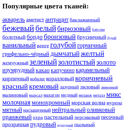
Популярные цвета тканей:
акварель
антрацит
аметист
баклажанный
бежевый
белый
бирюзовый
блёстки
бронзовый
бордо
болотный
брусничный
бурый
ванильный
голубой
горчичный
венге
желтый
дымчатый
грифельно-чёрный
зеленый
золотистый
золото
жемчужный
изумрудный
карамельный
какао
капучино
коричневый
кирпичный
коралловый
кобальт
красный
кремовый
лиловый
лазурный
лимонный
микс
малиновый
медный
махагон
марсал
меланж
металл
молочная
монохромный
морская волна
мурена
мятный
нейтральный
оливковый
насыщенный
оранжевый
пастельный
песочный
охра
персиковый
пудровый
прозрачная
пыльный
пурпурный