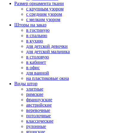
Размер орнамента ткани
с крупным узором
с средним узором
с мелким узором
Шторы на заказ
в гостиную
в спальню
в кухню
для детской девочки
для детской мальчика
в столовую
в кабинет
в офис
для ванной
на пластиковые окна
Виды штор
элитные
римские
французские
австрийские
веревочные
потолочные
классические
рулонные
японские