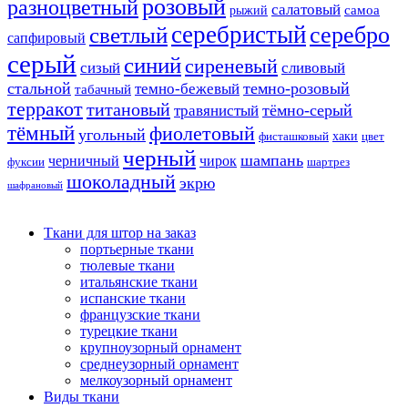
розовый
разноцветный
салатовый
самоа
рыжий
серебристый
серебро
светлый
сапфировый
серый
синий
сиреневый
сизый
сливовый
стальной
темно-розовый
темно-бежевый
табачный
терракот
титановый
тёмно-серый
травянистый
тёмный
фиолетовый
угольный
хаки
фисташковый
цвет
черный
шампань
черничный
чирок
фуксии
шартрез
шоколадный
экрю
шафрановый
Ткани для штор на заказ
портьерные ткани
тюлевые ткани
итальянские ткани
испанские ткани
французские ткани
турецкие ткани
крупноузорный орнамент
среднеузорный орнамент
мелкоузорный орнамент
Виды ткани