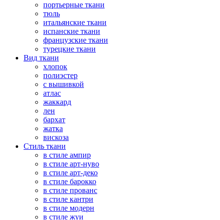
портьерные ткани
тюль
итальянские ткани
испанские ткани
французские ткани
турецкие ткани
Вид ткани
хлопок
полиэстер
с вышивкой
атлас
жаккард
лен
бархат
жатка
вискоза
Стиль ткани
в стиле ампир
в стиле арт-нуво
в стиле арт-деко
в стиле барокко
в стиле прованс
в стиле кантри
в стиле модерн
в стиле жуи