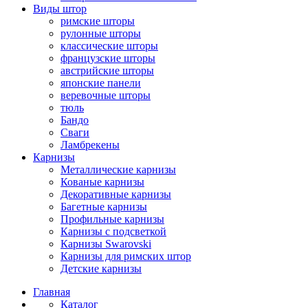
Виды штор
римские шторы
рулонные шторы
классические шторы
французские шторы
австрийские шторы
японские панели
веревочные шторы
тюль
Бандо
Сваги
Ламбрекены
Карнизы
Металлические карнизы
Кованые карнизы
Декоративные карнизы
Багетные карнизы
Профильные карнизы
Карнизы с подсветкой
Карнизы Swarovski
Карнизы для римских штор
Детские карнизы
Главная
Каталог