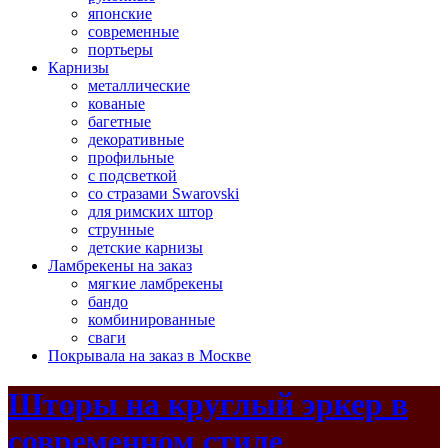
японские
современные
портьеры
Карнизы
металлические
кованые
багетные
декоративные
профильные
с подсветкой
со стразами Swarovski
для римских штор
струнные
детские карнизы
Ламбрекены на заказ
мягкие ламбрекены
бандо
комбинированные
сваги
Покрывала на заказ в Москве
Шторы на круглый эркер в
современном стиле