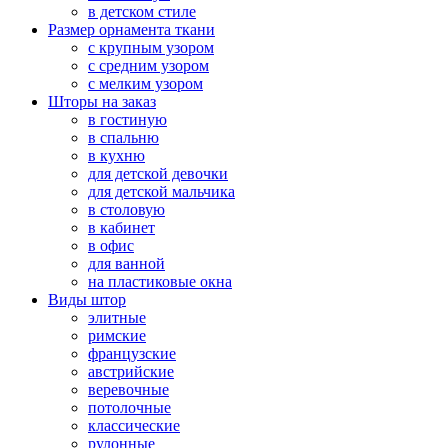
в детском стиле
Размер орнамента ткани
с крупным узором
с средним узором
с мелким узором
Шторы на заказ
в гостиную
в спальню
в кухню
для детской девочки
для детской мальчика
в столовую
в кабинет
в офис
для ванной
на пластиковые окна
Виды штор
элитные
римские
французские
австрийские
веревочные
потолочные
классические
рулонные