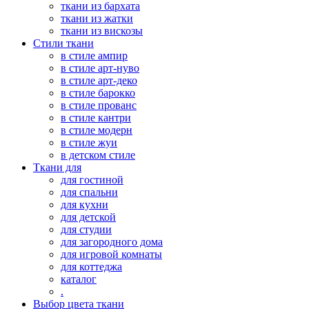
ткани из бархата
ткани из жатки
ткани из вискозы
Стили ткани
в стиле ампир
в стиле арт-нуво
в стиле арт-деко
в стиле барокко
в стиле прованс
в стиле кантри
в стиле модерн
в стиле жуи
в детском стиле
Ткани для
для гостиной
для спальни
для кухни
для детской
для студии
для загородного дома
для игровой комнаты
для коттеджа
каталог
.
Выбор цвета ткани