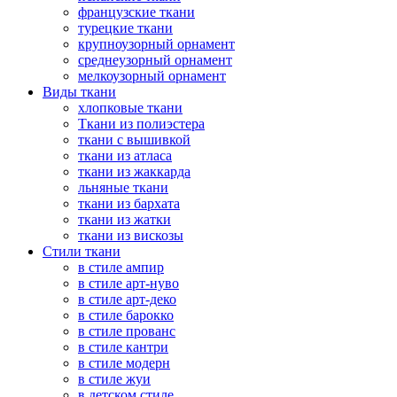
французские ткани
турецкие ткани
крупноузорный орнамент
среднеузорный орнамент
мелкоузорный орнамент
Виды ткани
хлопковые ткани
Ткани из полиэстера
ткани с вышивкой
ткани из атласа
ткани из жаккарда
льняные ткани
ткани из бархата
ткани из жатки
ткани из вискозы
Стили ткани
в стиле ампир
в стиле арт-нуво
в стиле арт-деко
в стиле барокко
в стиле прованс
в стиле кантри
в стиле модерн
в стиле жуи
в детском стиле