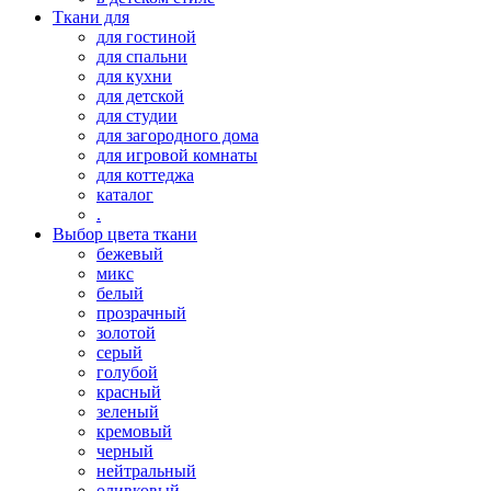
Ткани для
для гостиной
для спальни
для кухни
для детской
для студии
для загородного дома
для игровой комнаты
для коттеджа
каталог
.
Выбор цвета ткани
бежевый
микс
белый
прозрачный
золотой
серый
голубой
красный
зеленый
кремовый
черный
нейтральный
оливковый