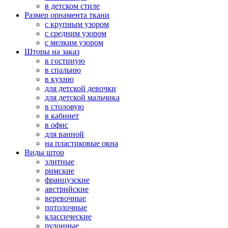
в детском стиле
Размер орнамента ткани
с крупным узором
с средним узором
с мелким узором
Шторы на заказ
в гостиную
в спальню
в кухню
для детской девочки
для детской мальчика
в столовую
в кабинет
в офис
для ванной
на пластиковые окна
Виды штор
элитные
римские
французские
австрийские
веревочные
потолочные
классические
рулонные