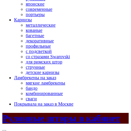
японские
современные
портьеры
Карнизы
металлические
кованые
багетные
декоративные
профильные
с подсветкой
со стразами Swarovski
для римских штор
струнные
детские карнизы
Ламбрекены на заказ
мягкие ламбрекены
бандо
комбинированные
сваги
Покрывала на заказ в Москве
Рулонные шторы в кабинет