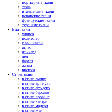
портьерные ткани
тюль
итальянские ткани
испанские ткани
французские ткани
турецкие ткани
Вид ткани
хлопок
полиэстер
с вышивкой
атлас
жаккард
лен
бархат
жатка
вискоза
Стиль ткани
в стиле ампир
в стиле арт-нуво
в стиле арт-деко
в стиле барокко
в стиле прованс
в стиле кантри
в стиле модерн
в стиле жуи