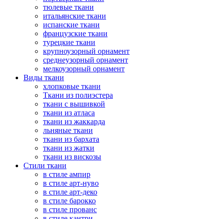
тюлевые ткани
итальянские ткани
испанские ткани
французские ткани
турецкие ткани
крупноузорный орнамент
среднеузорный орнамент
мелкоузорный орнамент
Виды ткани
хлопковые ткани
Ткани из полиэстера
ткани с вышивкой
ткани из атласа
ткани из жаккарда
льняные ткани
ткани из бархата
ткани из жатки
ткани из вискозы
Стили ткани
в стиле ампир
в стиле арт-нуво
в стиле арт-деко
в стиле барокко
в стиле прованс
в стиле кантри