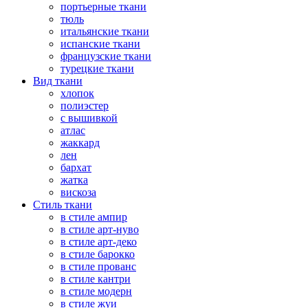
портьерные ткани
тюль
итальянские ткани
испанские ткани
французские ткани
турецкие ткани
Вид ткани
хлопок
полиэстер
с вышивкой
атлас
жаккард
лен
бархат
жатка
вискоза
Стиль ткани
в стиле ампир
в стиле арт-нуво
в стиле арт-деко
в стиле барокко
в стиле прованс
в стиле кантри
в стиле модерн
в стиле жуи