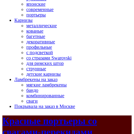
японские
современные
портьеры
Карнизы
металлические
кованые
багетные
декоративные
профильные
с подсветкой
со стразами Swarovski
для римских штор
струнные
детские карнизы
Ламбрекены на заказ
мягкие ламбрекены
бандо
комбинированные
сваги
Покрывала на заказ в Москве
Красные портьеры со
свагами-перекидами