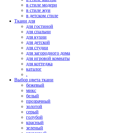
в стиле модерн
в стиле жуи
в детском стиле
Ткани для
для гостиной
для спальни
для кухни
для детской
для студии
для загородного дома
для игровой комнаты
для коттеджа
каталог
.
Выбор цвета ткани
бежевый
микс
белый
прозрачный
золотой
серый
голубой
красный
зеленый