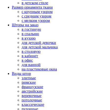
в детском стиле
Размер орнамента ткани
с крупным узором
с средним узором
с мелким узором
Шторы на заказ
в гостиную
в спальню
в кухню
для детской девочки
для детской мальчика
в столовую
в кабинет
в офис
для ванной
на пластиковые окна
Виды штор
элитные
римские
французские
австрийские
веревочные
потолочные
классические
рулонные