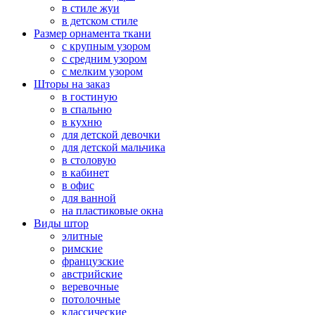
в стиле жуи
в детском стиле
Размер орнамента ткани
с крупным узором
с средним узором
с мелким узором
Шторы на заказ
в гостиную
в спальню
в кухню
для детской девочки
для детской мальчика
в столовую
в кабинет
в офис
для ванной
на пластиковые окна
Виды штор
элитные
римские
французские
австрийские
веревочные
потолочные
классические