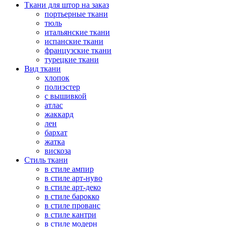
Ткани для штор на заказ
портьерные ткани
тюль
итальянские ткани
испанские ткани
французские ткани
турецкие ткани
Вид ткани
хлопок
полиэстер
с вышивкой
атлас
жаккард
лен
бархат
жатка
вискоза
Стиль ткани
в стиле ампир
в стиле арт-нуво
в стиле арт-деко
в стиле барокко
в стиле прованс
в стиле кантри
в стиле модерн