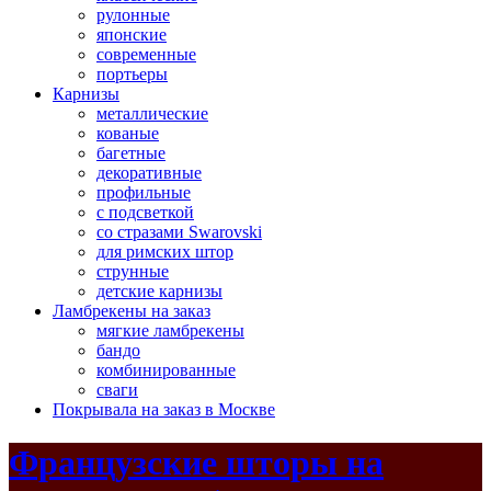
рулонные
японские
современные
портьеры
Карнизы
металлические
кованые
багетные
декоративные
профильные
с подсветкой
со стразами Swarovski
для римских штор
струнные
детские карнизы
Ламбрекены на заказ
мягкие ламбрекены
бандо
комбинированные
сваги
Покрывала на заказ в Москве
Французские шторы на