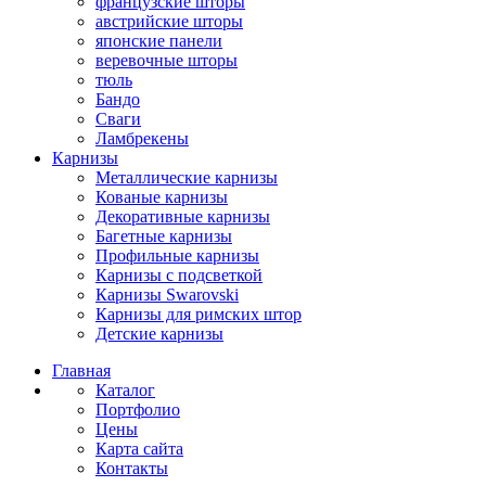
французские шторы
австрийские шторы
японские панели
веревочные шторы
тюль
Бандо
Сваги
Ламбрекены
Карнизы
Металлические карнизы
Кованые карнизы
Декоративные карнизы
Багетные карнизы
Профильные карнизы
Карнизы с подсветкой
Карнизы Swarovski
Карнизы для римских штор
Детские карнизы
Главная
Каталог
Портфолио
Цены
Карта сайта
Контакты