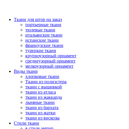
Ткани для штор на заказ
портьерные ткани
тюлевые ткани
итальянские ткани
испанские ткани
французские ткани
турецкие ткани
крупноузорный орнамент
среднеузорный орнамент
мелкоузорный орнамент
Виды ткани
хлопковые ткани
Ткани из полиэстера
ткани с вышивкой
ткани из атласа
ткани из жаккарда
льняные ткани
ткани из бархата
ткани из жатки
ткани из вискозы
Стили ткани
в стиле ампир