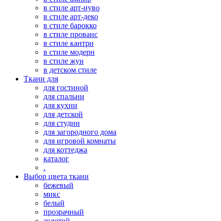
в стиле арт-нуво
в стиле арт-деко
в стиле барокко
в стиле прованс
в стиле кантри
в стиле модерн
в стиле жуи
в детском стиле
Ткани для
для гостиной
для спальни
для кухни
для детской
для студии
для загородного дома
для игровой комнаты
для коттеджа
каталог
.
Выбор цвета ткани
бежевый
микс
белый
прозрачный
золотой