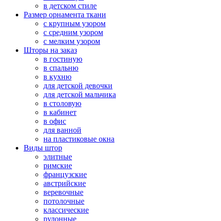
в детском стиле
Размер орнамента ткани
с крупным узором
с средним узором
с мелким узором
Шторы на заказ
в гостиную
в спальню
в кухню
для детской девочки
для детской мальчика
в столовую
в кабинет
в офис
для ванной
на пластиковые окна
Виды штор
элитные
римские
французские
австрийские
веревочные
потолочные
классические
рулонные