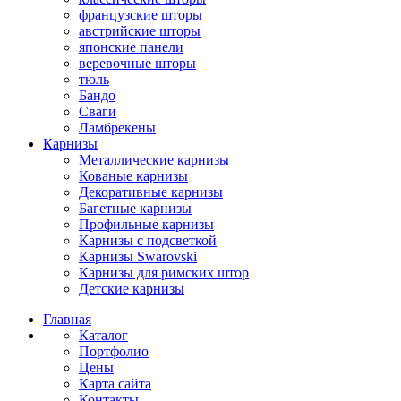
французские шторы
австрийские шторы
японские панели
веревочные шторы
тюль
Бандо
Сваги
Ламбрекены
Карнизы
Металлические карнизы
Кованые карнизы
Декоративные карнизы
Багетные карнизы
Профильные карнизы
Карнизы с подсветкой
Карнизы Swarovski
Карнизы для римских штор
Детские карнизы
Главная
Каталог
Портфолио
Цены
Карта сайта
Контакты