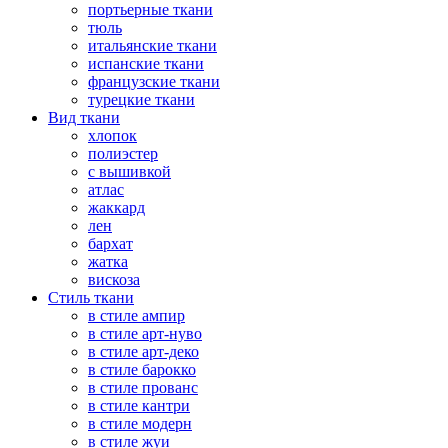
портьерные ткани
тюль
итальянские ткани
испанские ткани
французские ткани
турецкие ткани
Вид ткани
хлопок
полиэстер
с вышивкой
атлас
жаккард
лен
бархат
жатка
вискоза
Стиль ткани
в стиле ампир
в стиле арт-нуво
в стиле арт-деко
в стиле барокко
в стиле прованс
в стиле кантри
в стиле модерн
в стиле жуи