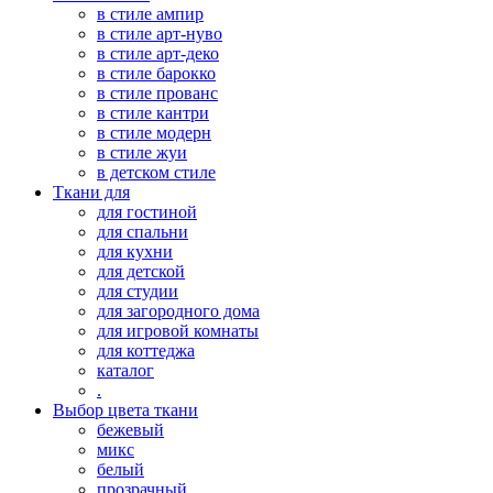
в стиле ампир
в стиле арт-нуво
в стиле арт-деко
в стиле барокко
в стиле прованс
в стиле кантри
в стиле модерн
в стиле жуи
в детском стиле
Ткани для
для гостиной
для спальни
для кухни
для детской
для студии
для загородного дома
для игровой комнаты
для коттеджа
каталог
.
Выбор цвета ткани
бежевый
микс
белый
прозрачный