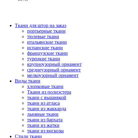
Ткани для штор на заказ
портьерные ткани
тюлевые ткани
итальянские ткани
испанские ткани
французские ткани
турецкие ткани
крупноузорный орнамент
среднеузорный орнамент
мелкоузорный орнамент
Виды ткани
хлопковые ткани
Ткани из полиэстера
ткани с вышивкой
ткани из атласа
ткани из жаккарда
льняные ткани
ткани из бархата
ткани из жатки
ткани из вискозы
Стили ткани