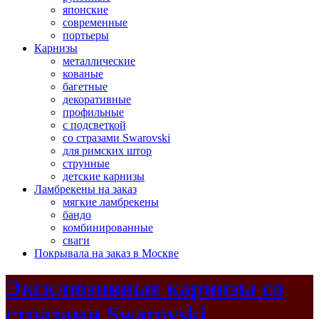
японские
современные
портьеры
Карнизы
металлические
кованые
багетные
декоративные
профильные
с подсветкой
со стразами Swarovski
для римских штор
струнные
детские карнизы
Ламбрекены на заказ
мягкие ламбрекены
бандо
комбинированные
сваги
Покрывала на заказ в Москве
Эксклюзивные карнизы со
стразами Swarovski