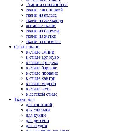
Ткани из полиэстера
ткани с вышивкой
ткани из атласа
ткани из жаккарда
льняные ткани
ткани из бархата
ткани из жатки
ткани из вискозы
Стили ткани
в стиле ампир
в стиле арт-нуво
в стиле арт-деко
в стиле барокко
в стиле прованс
в стиле кантри
в стиле модерн
в стиле жуи
в детском стиле
Ткани для
для гостиной
для спальни
для кухни
для детской
для студии
для загородного дома