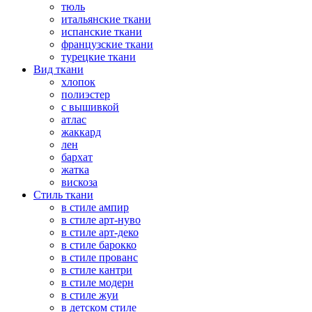
тюль
итальянские ткани
испанские ткани
французские ткани
турецкие ткани
Вид ткани
хлопок
полиэстер
с вышивкой
атлас
жаккард
лен
бархат
жатка
вискоза
Стиль ткани
в стиле ампир
в стиле арт-нуво
в стиле арт-деко
в стиле барокко
в стиле прованс
в стиле кантри
в стиле модерн
в стиле жуи
в детском стиле