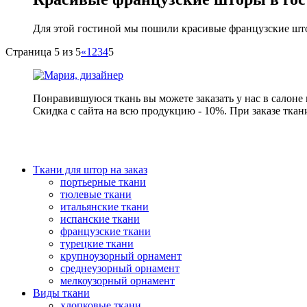
Для этой гостиной мы пошили красивые французские што
Страница 5 из 5
«
1
2
3
4
5
Понравившуюся ткань вы можете заказать у нас в салоне
Скидка с сайта на всю продукцию - 10%. При заказе ткан
Ткани для штор на заказ
портьерные ткани
тюлевые ткани
итальянские ткани
испанские ткани
французские ткани
турецкие ткани
крупноузорный орнамент
среднеузорный орнамент
мелкоузорный орнамент
Виды ткани
хлопковые ткани