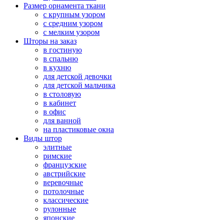
Размер орнамента ткани
с крупным узором
с средним узором
с мелким узором
Шторы на заказ
в гостиную
в спальню
в кухню
для детской девочки
для детской мальчика
в столовую
в кабинет
в офис
для ванной
на пластиковые окна
Виды штор
элитные
римские
французские
австрийские
веревочные
потолочные
классические
рулонные
японские