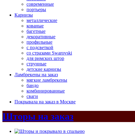
современные
портьеры
Карнизы
металлические
кованые
багетные
декоративные
профильные
с подсветкой
со стразами Swarovski
для римских штор
струнные
детские карнизы
Ламбрекены на заказ
мягкие ламбрекены
бандо
комбинированные
сваги
Покрывала на заказ в Москве
Шторы на заказ